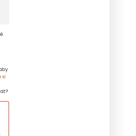
ké
 aby
e
si
pat?