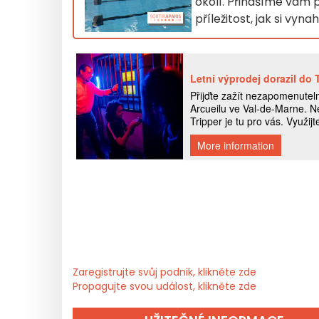
okolí. Přinášíme vám 
příležitost, jak si vyn
Zaregistrujte svůj podnik, klikněte zde
Propagujte svou událost, klikněte zde