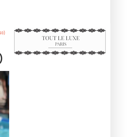
93)
)