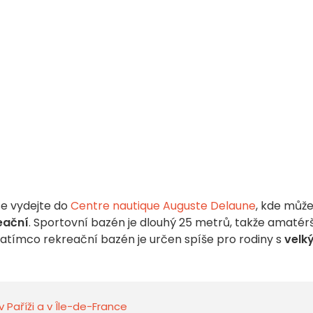
se vydejte do
Centre nautique Auguste Delaune
, kde můž
eační
. Sportovní bazén je dlouhý 25 metrů, takže amatérš
 zatímco rekreační bazén je určen spíše pro rodiny s
velk
v Paříži a v Île-de-France