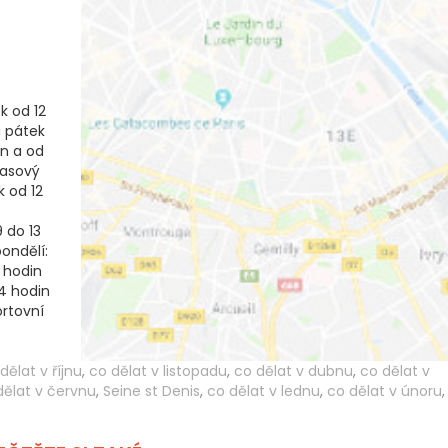
k od 12
a pátek
in a od
časový
k od 12
 do 13
ondělí:
8 hodin
14 hodin
ortovní
.
dělat v říjnu
,
co dělat v listopadu
,
co dělat v dubnu
,
co dělat v
dělat v červnu
,
Seine st Denis
,
co dělat v lednu
,
co dělat v únoru