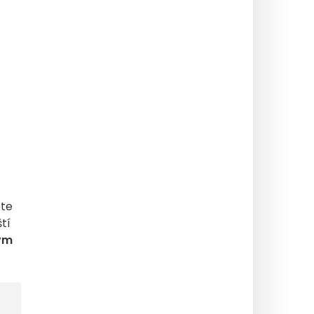
ete
tí
ým