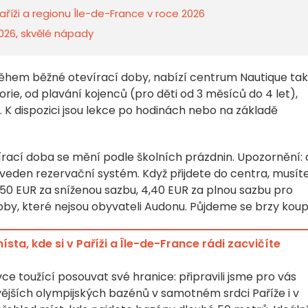
íži a regionu Île-de-France v roce 2026
 2026, skvělé nápady
během běžné otevírací doby, nabízí centrum Nautique ta
ie, od plavání kojenců (pro děti od 3 měsíců do 4 let),
... K dispozici jsou lekce po hodinách nebo na základě
írací doba se mění podle školních prázdnin. Upozornění:
aveden rezervační systém. Když přijdete do centra, musít
3,50 EUR za sníženou sazbu, 4,40 EUR za plnou sazbu pro
oby, které nejsou obyvateli Audonu. Půjdeme se brzy kou
sta, kde si v Paříži a Île-de-France rádi zacvičíte
e toužící posouvat své hranice: připravili jsme pro vás
ějších olympijských bazénů v samotném srdci Paříže i v