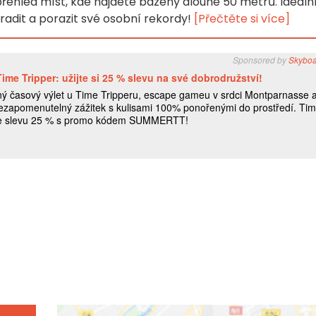
přehled míst, kde najdete bazény dlouhé 50 metrů. Ideáln
ahradit a porazit své osobní rekordy!
[Přečtěte si více]