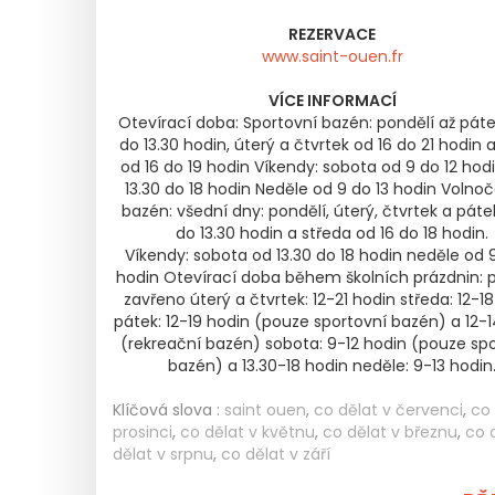
REZERVACE
www.saint-ouen.fr
VÍCE INFORMACÍ
Otevírací doba: Sportovní bazén: pondělí až páte
do 13.30 hodin, úterý a čtvrtek od 16 do 21 hodin 
od 16 do 19 hodin Víkendy: sobota od 9 do 12 hod
13.30 do 18 hodin Neděle od 9 do 13 hodin Volno
bazén: všední dny: pondělí, úterý, čtvrtek a páte
do 13.30 hodin a středa od 16 do 18 hodin.
Víkendy: sobota od 13.30 do 18 hodin neděle od 9
hodin Otevírací doba během školních prázdnin: p
zavřeno úterý a čtvrtek: 12-21 hodin středa: 12-1
pátek: 12-19 hodin (pouze sportovní bazén) a 12-
(rekreační bazén) sobota: 9-12 hodin (pouze sp
bazén) a 13.30-18 hodin neděle: 9-13 hodin
Klíčová slova :
saint ouen
,
co dělat v červenci
,
co 
prosinci
,
co dělat v květnu
,
co dělat v březnu
,
co 
dělat v srpnu
,
co dělat v září