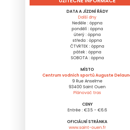
UŽITEČNÉ INFORMACE
DATA A JÍZDNÍ ŘÁDY
Další dny
Neděle :
öppna
pondělí :
öppna
úterý :
öppna
středa :
öppna
ČTVRTEK :
öppna
pátek :
öppna
SOBOTA :
öppna
MÍSTO
Centrum vodních sportů Auguste Delaun
9 Rue Anselme
93400
Saint Ouen
Plánovač tras
CENY
Entrée : €3.5 - €6.6
OFICIÁLNÍ STRÁNKA
www.saint-ouen.fr