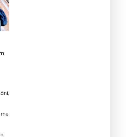
ám
ání,
Jsme
ím