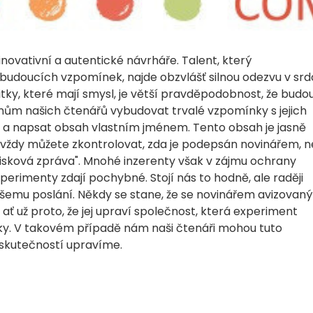
 inovativní a autentické návrháře. Talent, který
budoucích vzpomínek, najde obzvlášť silnou odezvu v srd
itky, které mají smysl, je větší pravděpodobnost, že budo
onům našich čtenářů vybudovat trvalé vzpomínky s jejich
it a napsat obsah vlastním jménem. Tento obsah je jasně
si vždy můžete zkontrolovat, zda je podepsán novinářem, 
isková zpráva". Mnohé inzerenty však v zájmu ochrany
rimenty zdají pochybné. Stojí nás to hodně, ale raději
šemu poslání. Někdy se stane, že se novinářem avizovaný
ať už proto, že jej upraví společnost, která experiment
nky. V takovém případě nám naši čtenáři mohou tuto
 skutečností upravíme.