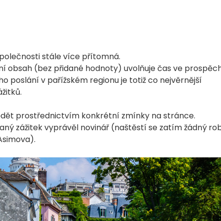
 společnosti stále více přítomná.
ační obsah (bez přidané hodnoty) uvolňuje čas ve prospěc
poslání v pařížském regionu je totiž co nejvěrnější
žitků.
ědět prostřednictvím konkrétní zmínky na stránce.
ý zážitek vyprávěl novinář (naštěstí se zatím žádný ro
Asimova).