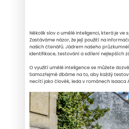
Několik slov o umělé inteligenci, která je ve
Zastáváme názor, že její použití na inform
našich čtenářů. Jádrem našeho průzkumného 
identifikace, testování a sdílení nejlepších zá
O využití umělé inteligence se můžete dozv
Samozřejmě dbáme na to, aby každý testovan
necítí jako člověk, leda v románech Isaaca 