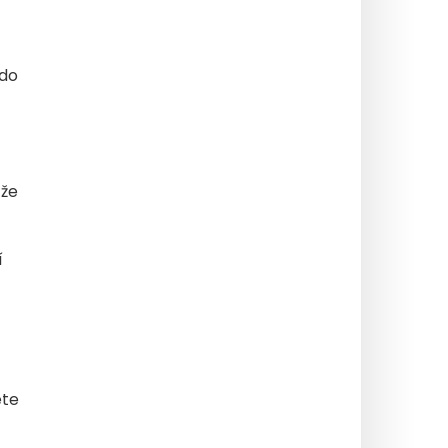
 do
 že
í
ete