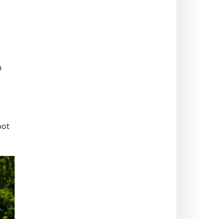
h
bot