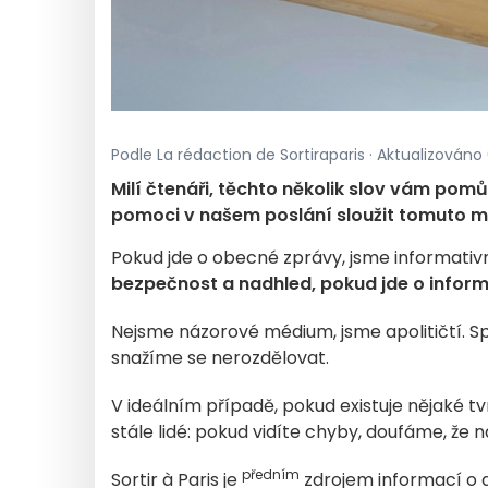
Podle La rédaction de Sortiraparis · Aktualizováno
Milí čtenáři, těchto několik slov vám pomů
pomoci v našem poslání sloužit tomuto mě
Pokud jde o obecné zprávy, jsme informativ
bezpečnost a nadhled, pokud jde o infor
Nejsme názorové médium, jsme apolitičtí. S
snažíme se nerozdělovat.
V ideálním případě, pokud existuje nějaké t
stále lidé: pokud vidíte chyby, doufáme, že
předním
Sortir à Paris je
zdrojem informací o d