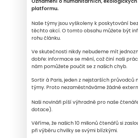
Oznámení o humanitárních, ekologických 
platformu.
Naše týmy jsou vyškoleny k poskytování b
těchto akcí. O tomto obsahu můžete být inf
rohu článku.
Ve skutečnosti nikdy nebudeme mít jednozna
dobře: informace se mění, což činí naši prác
nám pomůžete poučit se z našich chyb.
Sortir à Paris, jeden z nejstarších průvodc
týmy. Proto nezaměstnáváme žádné externisty
Naši novináři píší výhradně pro naše čtenář
dotace).
Věříme, že našich 10 milionů čtenářů si zasl
při výběru chvilky se svými blízkými.