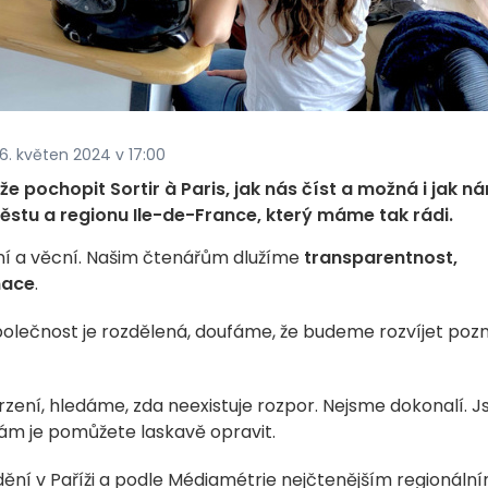
 6. květen 2024 v 17:00
že pochopit Sortir à Paris, jak nás číst a možná i jak n
stu a regionu Ile-de-France, který máme tak rádi.
ní a věcní. Našim čtenářům dlužíme
transparentnost,
mace
.
polečnost je rozdělená, doufáme, že budeme rozvíjet pozn
vrzení, hledáme, zda neexistuje rozpor. Nejsme dokonalí. 
 nám je pomůžete laskavě opravit.
ění v Paříži a podle Médiamétrie nejčtenějším regionáln