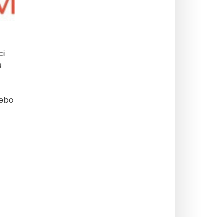
ci
u
nebo