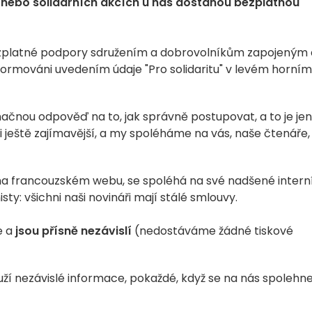
nebo solidárních akcích u nás dostanou bezplatnou
ezplatné podpory sdružením a dobrovolníkům zapojeným
ormováni uvedením údaje "Pro solidaritu" v levém horním
čnou odpověď na to, jak správně postupovat, a to je jen
i ještě zajímavější, a my spoléháme na vás, naše čtenáře,
ů na francouzském webu, se spoléhá na své nadšené intern
: všichni naši novináři mají stálé smlouvy.
e a
jsou přísně nezávislí
(nedostáváme žádné tiskové
ouží nezávislé informace, pokaždé, když se na nás spolehn