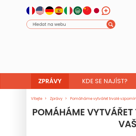
ZPRÁVY
KDE SE NAJÍST?
Vítejte
Zprávy
Pomáháme vytvářet trvalé vzpomínk
POMÁHÁME VYTVÁŘET T
VAŠ