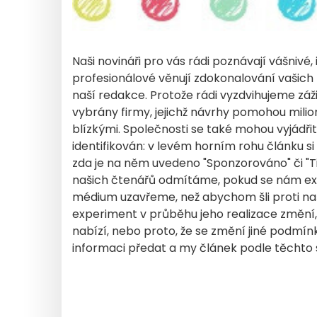
Naši novináři pro vás rádi poznávají vášnivé,
profesionálové věnují zdokonalování vašich 
naší redakce. Protože rádi vyzdvihujeme záž
vybrány firmy, jejichž návrhy pomohou mili
blízkými. Společnosti se také mohou vyjádř
identifikován: v levém horním rohu článku 
zda je na něm uvedeno "Sponzorováno" či "T
našich čtenářů odmítáme, pokud se nám expe
médium uzavřeme, než abychom šli proti na
experiment v průběhu jeho realizace změní, 
nabízí, nebo proto, že se změní jiné podmí
informaci předat a my článek podle těchto