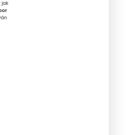
 jak
bor
ván