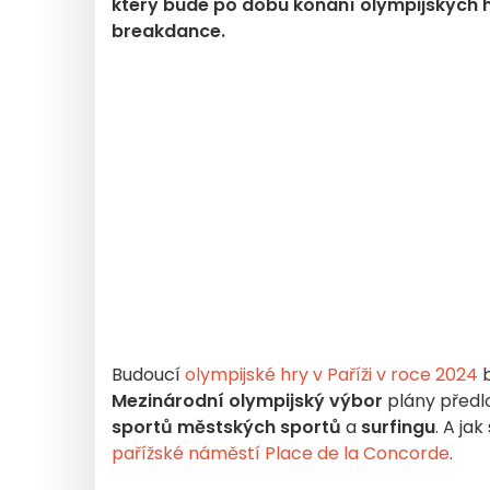
který bude po dobu konání olympijských h
breakdance.
Budoucí
olympijské hry v Paříži v roce 2024
b
Mezinárodní olympijský výbor
plány před
sportů
městských sportů
a
surfingu
. A ja
pařížské náměstí Place de la Concorde
.