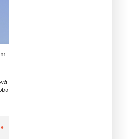
ším
ová
 oba
ce