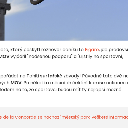
ta, který poskytl rozhovor deníku Le
Figaro
, jde předev
MOV
vyjádřil "nadšenou podporu" a "ujistily ho sportovní,
spořádat na Tahiti
surfařské
závody! Původně tato dvě n
aných
MOV
. Po několika měsících čekání komise nakonec
ledem na to, že sportovci budou mít ty nejlepší možné
ace de la Concorde se nachází městský park, veškeré informa