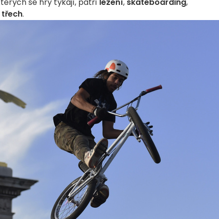
terých se hry týkají, patří
lezení
,
skateboarding
,
 třech
.