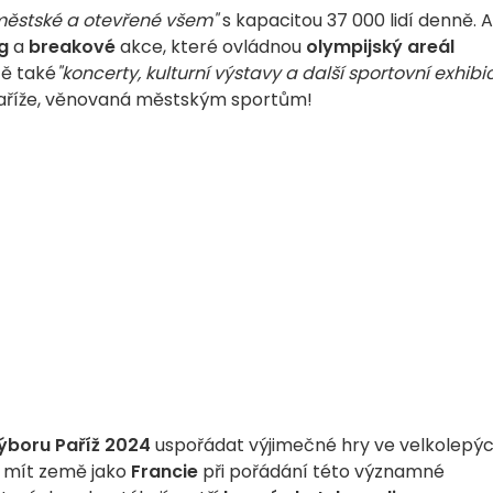
 městské a otevřené všem"
s kapacitou 37 000 lidí denně. A
g
a
breakové
akce, které ovládnou
olympijský areál
tě také
"koncerty, kulturní výstavy a další sportovní exhibi
 Paříže, věnovaná městským sportům!
ýboru Paříž 2024
uspořádat výjimečné hry ve velkolepý
e mít země jako
Francie
při pořádání této významné