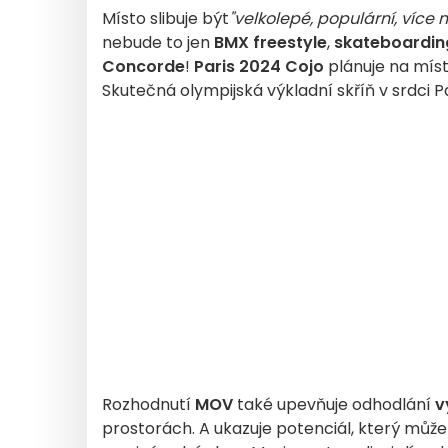
Místo slibuje být
"velkolepé, populární, více
nebude to jen
BMX freestyle
,
skateboardin
Concorde
!
Paris 2024 Cojo
plánuje na mís
Skutečná olympijská výkladní skříň v srdci
Rozhodnutí
MOV
také upevňuje odhodlání
v
prostorách. A ukazuje potenciál, který můž