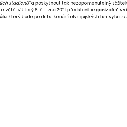
ních stadionů"
a poskytnout tak nezapomenutelný zážitek
světě. V úterý 8. června 2021 představil
organizační vý
álu
, který bude po dobu konání olympijských her vybudo