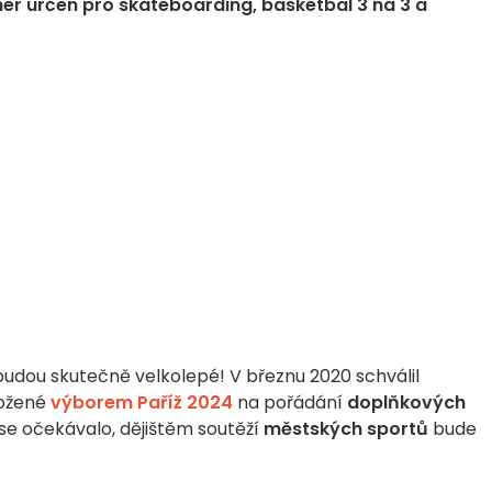
er určen pro skateboarding, basketbal 3 na 3 a
udou skutečně velkolepé! V březnu 2020 schválil
ložené
výborem Paříž 2024
na pořádání
doplňkových
k se očekávalo, dějištěm soutěží
městských sportů
bude