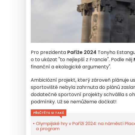
Pro prezidenta
Paříže 2024
Tonyho Estangue
o to ukázat "to nejlepší z Francie". Podle něj
finanční a ekologické argumenty".
Ambiciózní projekt, který zároveň plánuje u
sportoviště nebyla zahrnuta do plánů zasl
dodatečné sportovní projekty schválila s oh
podmínky. Už se nemůžeme dočkat!
PŘEČTĚTE SI TAKÉ
Olympijské hry v Paříži 2024: na náměstí Pl
a program