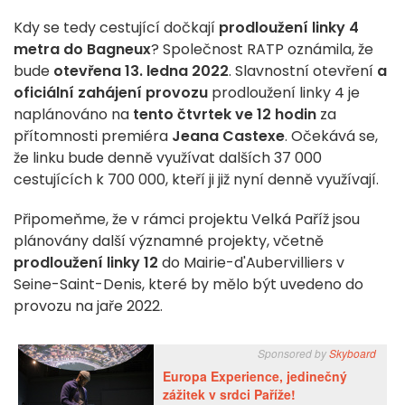
Kdy se tedy cestující dočkají
prodloužení linky 4
metra do Bagneux
? Společnost RATP oznámila, že
bude
otevřena
13. ledna 2022
. Slavnostní otevření
a
oficiální zahájení provozu
prodloužení linky 4 je
naplánováno na
tento čtvrtek ve 12 hodin
za
přítomnosti premiéra
Jeana Castexe
.
Očekává se,
že linku bude denně využívat dalších 37 000
cestujících k 700 000, kteří ji již nyní denně využívají.
Připomeňme, že v rámci projektu Velká Paříž jsou
plánovány další významné projekty, včetně
prodloužení linky 12
do Mairie-d'Aubervilliers v
Seine-Saint-Denis, které by mělo být uvedeno do
provozu na jaře 2022.