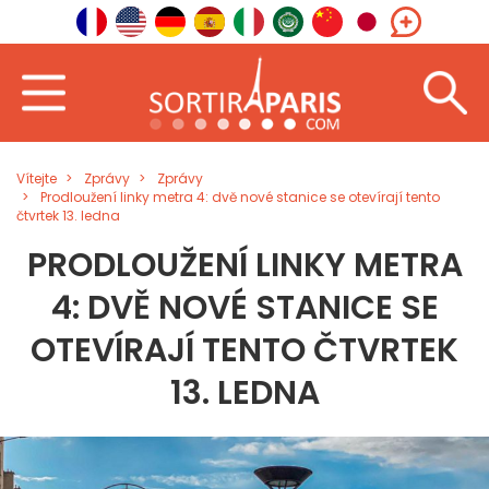
Vítejte
Zprávy
Zprávy
Prodloužení linky metra 4: dvě nové stanice se otevírají tento
čtvrtek 13. ledna
PRODLOUŽENÍ LINKY METRA
4: DVĚ NOVÉ STANICE SE
OTEVÍRAJÍ TENTO ČTVRTEK
13. LEDNA