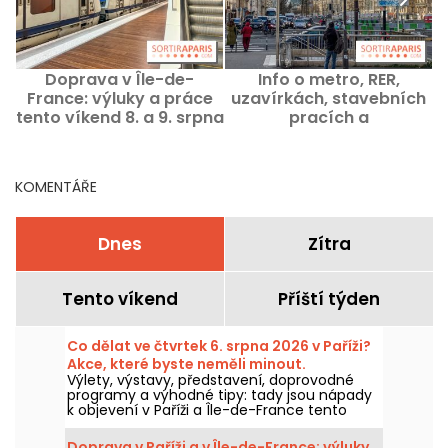
Doprava v Île-de-
Info o metro, RER,
P
France: výluky a práce
uzavírkách, stavebních
2
tento víkend 8. a 9. srpna
pracích a
2026
demonstracích v Paříži
tento Čtvrtek 6. srpen
2026
KOMENTÁŘE
Dnes
Zítra
Tento víkend
Příští týden
Co dělat ve čtvrtek 6. srpna 2026 v Paříži?
Akce, které byste neměli minout.
Výlety, výstavy, představení, doprovodné
programy a výhodné tipy: tady jsou nápady
k objevení v Paříži a Île-de-France tento
čtvrtek 6. srpna 2026.
Doprava v Paříži a v Île-de-France: výluky