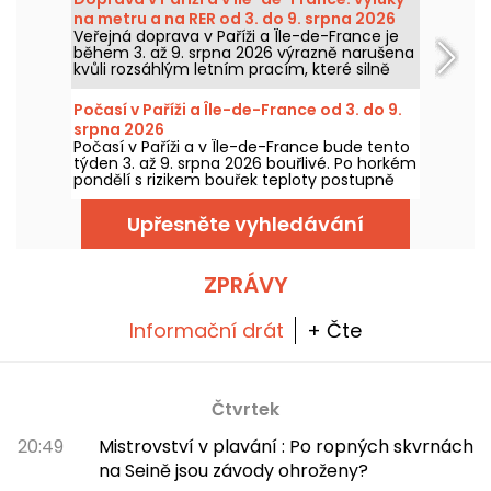
na metru a na RER od 3. do 9. srpna 2026
Veřejná doprava v Paříži a Île-de-France je
během 3. až 9. srpna 2026 výrazně narušena
kvůli rozsáhlým letním pracím, které silně
zasahují některé linky, uvedly RATP a SNCF.
Počasí v Paříži a Île-de-France od 3. do 9.
srpna 2026
Počasí v Paříži a v Île-de-France bude tento
týden 3. až 9. srpna 2026 bouřlivé. Po horkém
pondělí s rizikem bouřek teploty postupně
poklesnou, než se o víkendu vrátí teplejší a
slunečnější počasí.
Upřesněte vyhledávání
ZPRÁVY
Informační drát
+ Čte
Čtvrtek
20:49
Mistrovství v plavání : Po ropných skvrnách
na Seině jsou závody ohroženy?