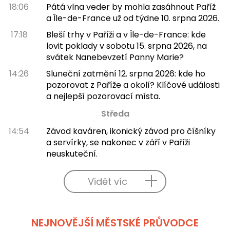
18:06
Pátá vlna veder by mohla zasáhnout Paříž
a Île-de-France už od týdne 10. srpna 2026.
17:18
Bleší trhy v Paříži a v Île-de-France: kde
lovit poklady v sobotu 15. srpna 2026, na
svátek Nanebevzetí Panny Marie?
14:26
Sluneční zatmění 12. srpna 2026: kde ho
pozorovat z Paříže a okolí? Klíčové události
a nejlepší pozorovací místa.
Středa
14:54
Závod kaváren, ikonický závod pro číšníky
a servírky, se nakonec v září v Paříži
neuskuteční.
Vidět víc
NEJNOVĚJŠÍ MĚSTSKÉ PRŮVODCE