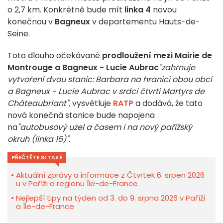
o 2,7 km. Konkrétně bude mít
linka 4
novou
konečnou v
Bagneux
v departementu Hauts-de-
Seine.
Toto dlouho očekávané
prodloužení
mezi Mairie de
Montrouge a Bagneux - Lucie Aubrac
"zahrnuje
vytvoření dvou stanic: Barbara na hranici obou obcí
a Bagneux - Lucie Aubrac v srdci čtvrti Martyrs de
Châteaubriant",
vysvětluje
RATP
a dodává, že tato
nová konečná stanice bude napojena
na
"autobusový uzel a časem i na nový pařížský
okruh (linka 15)".
PŘEČTĚTE SI TAKÉ
Aktuální zprávy a informace z Čtvrtek 6. srpen 2026
u v Paříži a regionu Île-de-France
Nejlepší tipy na týden od 3. do 9. srpna 2026 v Paříži
a Île-de-France