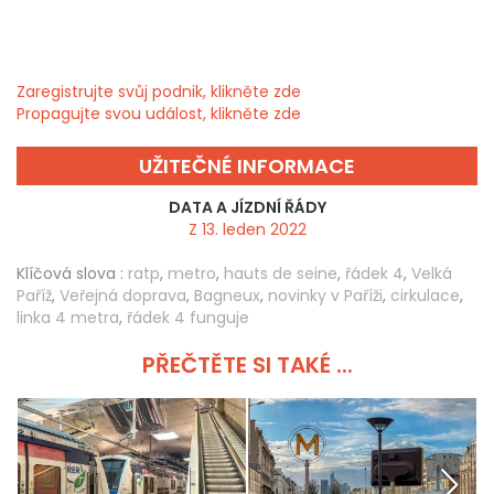
Zaregistrujte svůj podnik, klikněte zde
Propagujte svou událost, klikněte zde
UŽITEČNÉ INFORMACE
DATA A JÍZDNÍ ŘÁDY
Z 13. leden 2022
Klíčová slova :
ratp
,
metro
,
hauts de seine
,
řádek 4
,
Velká
Paříž
,
Veřejná doprava
,
Bagneux
,
novinky v Paříži
,
cirkulace
,
linka 4 metra
,
řádek 4 funguje
PŘEČTĚTE SI TAKÉ ...