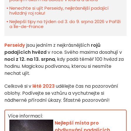
Nenechte si ujít Perseidy, nejkrásnější padající
hvězdný roj roku!
Nejlepší tipy na týden od 3. do 9. srpna 2026 v Paříži
a Île-de-France
Perseidy
jsou jedním z nejkrásnějších
rojů
padajících hvězd
v roce. Svého maxima dosahují v
noci z 12. na 13. srpna
, kdy padá téměř 100 hvězd za
hodinu. Magickou podívanou, kterou si nesmíte
nechat ujít.
Celkově si v
létě 2023
udělejte čas na pozorování
oblohy. Podívejte se vzhůru a vychutnejte si
nádherné přírodní úkazy. Šťastné pozorování!
Více informací:
Nejlepší místa pro
obdivování padajících