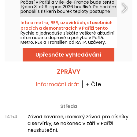
Počasí v Paříži a v Île-de-France bude tento
týden 3. až 9. srpna 2026 bouřlivé. Po horkém
pondělí s rizikem bouřek teploty postupně
poklesnou, než se o víkendu vrátí teplejší a
slunečnější počasí.
Info o metro, RER, uzavírkách, stavebních
pracích a demonstracích v Paříži tento
Rychle a jednoduše získáte veškeré aktuální
Středa 5. srpen 2026
informace o dopravě a pohybu v Paříži.
Metro, RER a Transilien od RATP, uzávěry,
dopravní omezení, velké události a
demonstrace – vše, co potřebujete vědět
Upřesněte vyhledávání
před tím, než vyrazíte do Paříže tento Středa
5. srpen 2026.
ZPRÁVY
Informační drát
+ Čte
Středa
14:54
Závod kaváren, ikonický závod pro číšníky
a servírky, se nakonec v září v Paříži
neuskuteční.