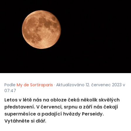
Podle
My de Sortiraparis
· Aktualizováno 12. červenec 2023 v
07:47
Letos v létě nás na obloze čeká několik skvělých
představení. V červenci, srpnu a září nás čekají
superměsíce a padající hvězdy Perseidy.
Vytáhněte si diář.