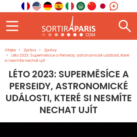
Vítejte
Zprávy
Zprávy
Léto 2023: Superměsíce a Perseidy, astronomické události, které
si nesmíte nechat ujít
LÉTO 2023: SUPERMĚSÍCE A
PERSEIDY, ASTRONOMICKÉ
UDÁLOSTI, KTERÉ SI NESMÍTE
NECHAT UJÍT