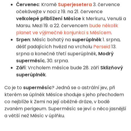
Červenec
: Kromě
Superjesetera
3. července
očekávejte v noci z 19. na 21. července
velkolepé přiblížení Měsíce
k Merkuru, Venuši a
Marsu. Mezi 19. a 22. červencem
bude několik
planet ve výjimečné konjunkci s Měsícem
.
Srpen
: Měsíc bohatý na
superúplněk
1. srpna,
déšť padajících hvězd na vrcholu
Perseid
13.
srpna a konečně třetí superúplněk,
Modrý
superměsíc
, 30. srpna.
Září
: Vrcholem měsíce bude 28. září
Sklizňový
superúplněk
.
Co je to
superměsíc
? Jedná se o astrální jev, při
kterém se úplněk Měsíce shoduje s jeho přechodem
co nejblíže k Zemi na její oběžné dráze, v bodě
zvaném perigeum. Superměsíc se jeví o něco jasnější
a větší než Měsíc v úplňku.