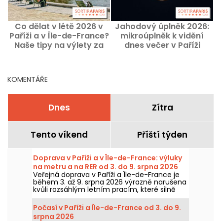
Co dělat v létě 2026 v
Jahodový úplněk 2026:
Paříži a v Île-de-France?
mikroúplněk k vidění
Naše tipy na výlety za
dnes večer v Paříži
slunečných dnů
KOMENTÁŘE
Dnes
Zítra
Tento víkend
Příští týden
Doprava v Paříži a v Île-de-France: výluky
na metru a na RER od 3. do 9. srpna 2026
Veřejná doprava v Paříži a Île-de-France je
během 3. až 9. srpna 2026 výrazně narušena
kvůli rozsáhlým letním pracím, které silně
zasahují některé linky, uvedly RATP a SNCF.
Počasí v Paříži a Île-de-France od 3. do 9.
srpna 2026