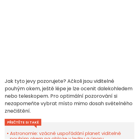
Jak tyto jevy pozorujete? Ačkoli jsou viditelné
pouhým okem, ještě lépe je lze ocenit dalekohledem
nebo teleskopem. Pro optimální pozorování si
nezapomeňte vybrat místo mimo dosah světelného
znečištění.
PŘEČTĚTE SI TAKÉ
Astronomie: vzácné uspořádání planet viditelné
pouhým okem na obloze v lednu a únoru