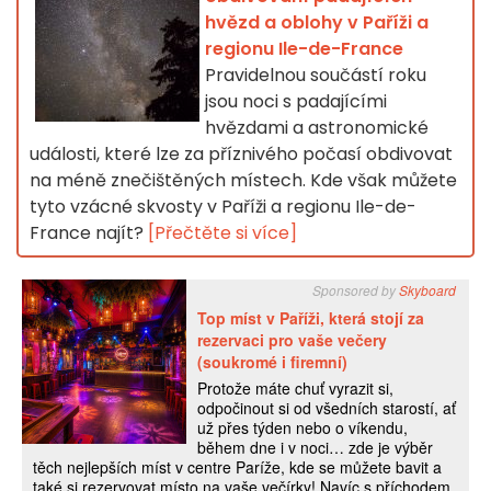
hvězd a oblohy v Paříži a
regionu Ile-de-France
Pravidelnou součástí roku
jsou noci s padajícími
hvězdami a astronomické
události, které lze za příznivého počasí obdivovat
na méně znečištěných místech. Kde však můžete
tyto vzácné skvosty v Paříži a regionu Ile-de-
France najít?
[Přečtěte si více]