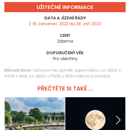
UŽITEČNÉ INFORMACE
DATA A JÍZDNÍ ŘÁDY
Z 19. červenec 2023 Na 28. září 2023
CENY
Zdarma
DOPORUČENÝ VĚK
Pro všechny
Klíčová slova :
astronomie
,
úplněk
,
superměsíc
,
co dělat v
Paříži v létě
,
co dělat v Paříži v létě rodinný průvodce
PŘEČTĚTE SI TAKÉ ...