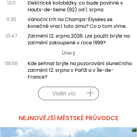
12:11
Elektrické koloběžky: co bude povinné v
Hauts-de-Seine (92) od 1. srpna
11:30
Vánoční trh na Champs-Élysées se
konečně vrací tuto zimu? Co o tom víme.
01:47
Zatmění 12. srpna 2026: Lze použít brýle na
zatmění zakoupené v roce 1999?
Úterý
09:56
Kde sehnat brýle na pozorování slunečního
zatmění 12. srpna v Paříži a v Île-de-
France?
Vidět víc
NEJNOVĚJŠÍ MĚSTSKÉ PRŮVODCE