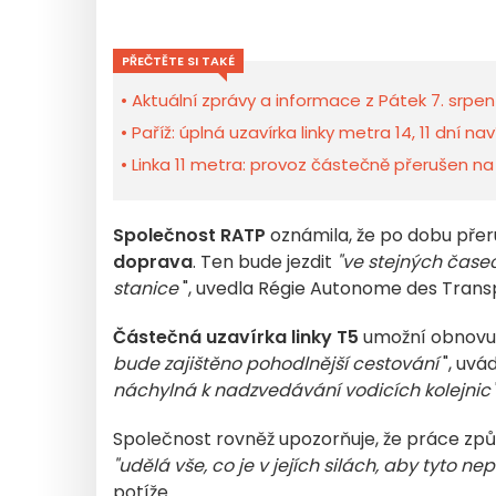
PŘEČTĚTE SI TAKÉ
Aktuální zprávy a informace z Pátek 7. srpen
Paříž: úplná uzavírka linky metra 14, 11 dní n
Linka 11 metra: provoz částečně přerušen na 
Společnost RATP
oznámila, že po dobu přer
doprava
. Ten bude jezdit
"ve stejných čase
stanice
", uvedla Régie Autonome des Transp
Částečná uzavírka linky T5
umožní obnovu vo
bude zajištěno pohodlnější cestování
", uvá
náchylná k nadzvedávání vodicích kolejnic
Společnost rovněž upozorňuje, že práce zp
"udělá vše, co je v jejích silách, aby tyto n
potíže.