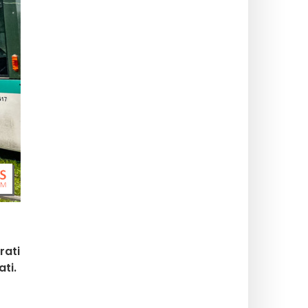
rati
ti.