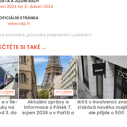
DATA A JÍZDNÍ ŘÁDY
uben 2024 Na 21. duben 2024
OFICIÁLNÍ STRÁNKA
www.ratp.fr
nce průvodce
,
průvodce přepravním uzávěrem
ČTĚTE SI TAKÉ ...
a v Île-
Aktuální zprávy a
IKKS v insolvenci: zn
uky na
informace z Pátek 7.
získává nového majit
od 3. do
srpen 2026 u v Paříži a
ale přijde o 500
026
regionu Île-de-France
pracovních míst