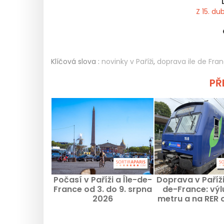
Z 15. d
Klíčová slova :
novinky v Paříži
,
doprava ile de Fra
PŘE
Počasí v Paříži a Île-de-
Doprava v Paříži 
France od 3. do 9. srpna
de-France: výl
2026
metru a na RER 
9. srpna 2