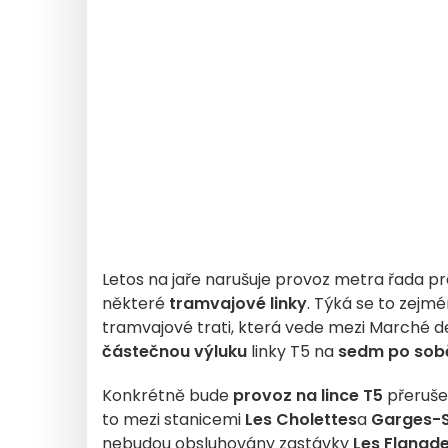
Letos na jaře narušuje provoz metra řada pr
některé
tramvajové linky
. Týká se to zejmé
tramvajové trati, která vede mezi Marché d
částečnou výluku
linky T5 na
sedm po sobě
Konkrétně bude
provoz na lince T5
přeruš
to mezi stanicemi
Les Cholettes
a
Garges-S
nebudou obsluhovány zastávky
Les Flanad