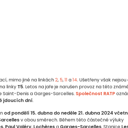
ací, mimo jiné na linkách
2
,
5
,
11
a
14
. Ušetřeny však nejsou 
na linky
T5
. Letos na jaře je narušen provoz na této znám
e Saint-Denis a Garges-Sarcelles.
Společnost RATP
ozná
 jdoucích dní
.
en
od pondělí 15. dubna do neděle 21. dubna 2024 včet
arcelles
v obou směrech. Během této částečné výluky
es
,
Paul Valéry
,
Lochères
a
Garges-Sarcelles
. Stanice
Le