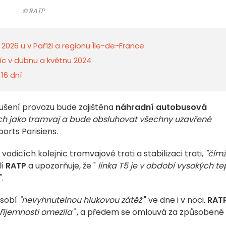
© RATP
 2026 u v Paříži a regionu Île-de-France
avíc v dubnu a květnu 2024
16 dní
ušení provozu bude zajištěna
náhradní autobusová
ch jako tramvaj a bude obsluhovat všechny uzavřené
orts Parisiens.
dicích kolejnic tramvajové trati a stabilizaci trati,
"čím
dí
RATP
a upozorňuje, že "
linka T5 je v období vysokých te
".
ůsobí
"nevyhnutelnou hlukovou zátěž
" ve dne i v noci.
RAT
epříjemnosti omezila
", a předem se omlouvá za způsobené