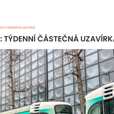
enní částečná uzavírka
: TÝDENNÍ ČÁSTEČNÁ UZAVÍRK