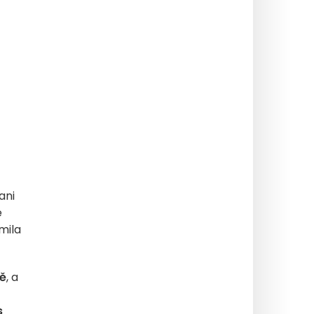
ani
é
mila
ně
, a
s