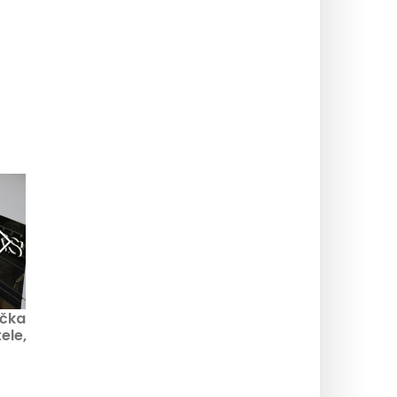
ačka
Linka metra 5: během
Doprava: o víkendu 20. a
ele,
jarních prázdnin
21. dubna byly přerušeny
částečně přerušen
tři linky metra
provoz