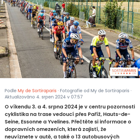
Podle
My de Sortiraparis
· Fotografie od My de Sortiraparis ·
Aktualizováno 4. srpen 2024 v 07:57
O víkendu 3. a 4. srpna 2024 je v centru pozornosti
cyklistika na trase vedoucí přes Paříž, Hauts-de-
Seine, Essonne a Yvelines. Přečtěte si informace o
dopravních omezeních, která zajistí, že
neuvíznete v autě, a také o 13 autobusových