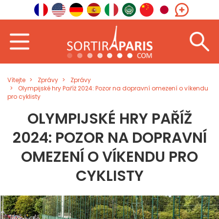
Vítejte
Zprávy
Zprávy
Olympijské hry Paříž 2024: Pozor na dopravní omezení o víkendu
pro cyklisty
OLYMPIJSKÉ HRY PAŘÍŽ
2024: POZOR NA DOPRAVNÍ
OMEZENÍ O VÍKENDU PRO
CYKLISTY