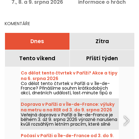
7., 8. a 9. srpna 2026
informace o hrách
KOMENTÁŘE
Dnes
Zítra
Tento víkend
Příští týden
Co dělat tento čtvrtek v Paříži? Akce a tipy
na 6. srpna 2026
Co dělat tento čtvrtek v Paříži a v Île-de-
France? Přinášíme souhrn krátkodobých
akcí, dnešních událostí, last‑minute tipů a
nápadů, které byste si neměli nechat ujít,
tento čtvrtek 6. srpna 2026.
Doprava v Paříži a v Île-de-France: výluky
na metru a na RER od 3. do 9. srpna 2026
Veřejná doprava v Paříži a Île-de-France je
během 3. až 9. srpna 2026 výrazně narušena
kvůli rozsáhlým letním pracím, které silně
zasahují některé linky, uvedly RATP a SNCF.
Počasí v Paříži a Île-de-France od 3. do 9.