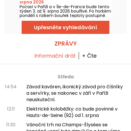
srpna 2026
Počasí v Paříži a v Île-de-France bude tento
týden 3. až 9. srpna 2026 bouřlivé. Po horkém
pondělí s rizikem bouřek teploty postupně
poklesnou, než se o víkendu vrátí teplejší a
slunečnější počasí.
Upřesněte vyhledávání
ZPRÁVY
Informační drát
+ Čte
Středa
14:54
Závod kaváren, ikonický závod pro číšníky
a servírky, se nakonec v září v Paříži
neuskuteční.
12:11
Elektrické koloběžky: co bude povinné v
Hauts-de-Seine (92) od 1. srpna
11:30
Vánoční trh na Champs-Élysées se