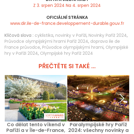
Z 3. srpen 2024 Na 4. srpen 2024
OFICIÁLNÍ STRÁNKA
www.dir.ile-de-france.developpement-durable.gouv.fr
Klíčová slova :
cyklistika
,
novinky v Paříži
,
Novinky Paříž 2024
,
Průvodce olympijskými hrami Paříž 2024
,
doprava ile de
France průvodce
,
Průvodce olympijskými hrami
,
Olympijské
hry v Paříži 2024
,
Olympijské hry Paříž 2024
PŘEČTĚTE SI TAKÉ ...
Co dělat tento víkend v
Paralympijské hry Paříž
Paříži a v Île-de-France,
2024: všechny novinky a