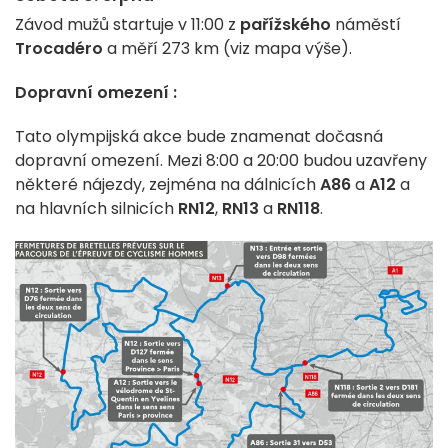
Závod mužů startuje v 11:00 z
pařížského
náměstí
Trocadéro
a měří 273 km (viz mapa výše).
Dopravní omezení :
Tato olympijská akce bude znamenat dočasná
dopravní omezení. Mezi 8:00 a 20:00 budou uzavřeny
některé nájezdy, zejména na dálnicích
A86
a
A12
a
na hlavních silnicích
RN12
,
RN13
a
RN118
.