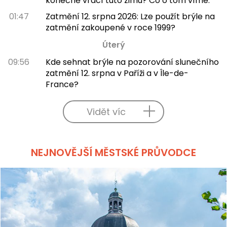
konečně vrací tuto zimu? Co o tom víme.
01:47
Zatmění 12. srpna 2026: Lze použít brýle na
zatmění zakoupené v roce 1999?
Úterý
09:56
Kde sehnat brýle na pozorování slunečního
zatmění 12. srpna v Paříži a v Île-de-
France?
Vidět víc
NEJNOVĚJŠÍ MĚSTSKÉ PRŮVODCE