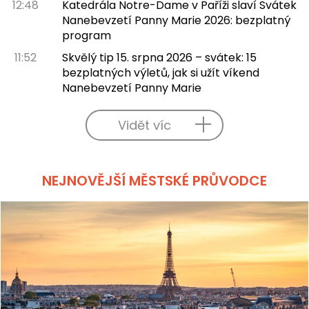
12:48
Katedrála Notre-Dame v Paříži slaví Svátek
Nanebevzetí Panny Marie 2026: bezplatný
program
11:52
Skvělý tip 15. srpna 2026 – svátek: 15
bezplatných výletů, jak si užít víkend
Nanebevzetí Panny Marie
Vidět víc
NEJNOVĚJŠÍ MĚSTSKÉ PRŮVODCE