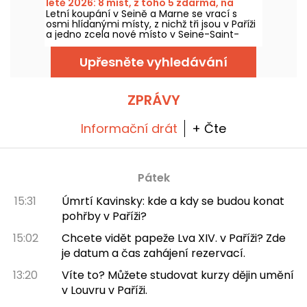
létě 2026: 8 míst, z toho 5 zdarma, na
Letní koupání v Seině a Marne se vrací s
Seině a Marně.
osmi hlídanými místy, z nichž tři jsou v Paříži
a jedno zcela nové místo v Seine-Saint-
Denis. Pro návštěvníky se otevírají již od 20.
června pro některé a od 4. července pro
Upřesněte vyhledávání
další, a to až do konce srpna 2026.
ZPRÁVY
Informační drát
+ Čte
Pátek
15:31
Úmrtí Kavinsky: kde a kdy se budou konat
pohřby v Paříži?
15:02
Chcete vidět papeže Lva XIV. v Paříži? Zde
je datum a čas zahájení rezervací.
13:20
Víte to? Můžete studovat kurzy dějin umění
v Louvru v Paříži.