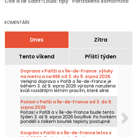
Cité a Île Saint-Louis: tipy
Pařížského komorního
na výlety a adresy
orchestru, přicházejí
KOMENTÁŘE
Dnes
Zítra
Tento víkend
Příští týden
Doprava v Paříži a v Île-de-France: výluky
na metru a na RER od 3. do 9. srpna 2026
Veřejná doprava v Paříži a Île-de-France je
během 3. až 9. srpna 2026 výrazně narušena
kvůli rozsáhlým letním pracím, které silně
zasahují některé linky, uvedly RATP a SNCF.
Počasí v Paříži a Île-de-France od 3. do 9.
srpna 2026
Počasí v Paříži a v Île-de-France bude tento
týden 3. až 9. srpna 2026 bouřlivé. Po horkém
pondělí s rizikem bouřek teploty postupně
poklesnou, než se o víkendu vrátí teplejší a
slunečnější počasí.
Koupání v Paříži a v Île-de-France letos v