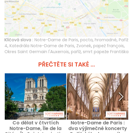
Klíčová slova :
Notre-Dame de Paris
,
pocta
,
hromadné
,
Paříž
4
,
Katedrála Notre-Dame de Paris
,
Zvonek
,
papež françois
,
Okres Saint Germain l'Auxerrois
,
paříž
,
smrt papeže Františka
PŘEČTĚTE SI TAKÉ ...
Co dělat v čtvrtích
Notre-Dame de Paris :
Notre-Dame, Île de la
dva výjimečné koncerty