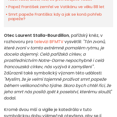
Papež František zemřel ve Vatikánu ve věku 88 let
Smrt papeže Františka: kdy a jak se koná pohřeb
papeže?
Otec Laurent Stalla-Bourdillon
, pařížský kněz, v
rozhovoru pro
televizi BFMTV
vysvětlil:
"Tón zvonů,
které zvoní v tomto extrémně pomalém rytmu, je
docela dojemný. Celá pařížská církev, a
prostřednictvím Notre-Dame nepochybně i celá
francouzská církev, nás vyzývá k zamyšlení
".
Zdůraznil také symbolický význam této události:
"Myslím, že je velmi tajemné prožívat smrt papeže
během velikonočního týdne. Skoro bych chtěl říci, že
jeho smrt nás posílá zpět k poselství, kterému sloužil
,"
dodal.
Kromě dvou mší a vigilie je katedrála v tuto
symbolickou dobu výjimečně otevřena, aby se jí