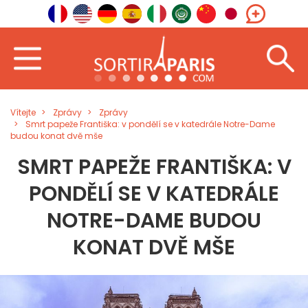
Vítejte
Zprávy
Zprávy
Smrt papeže Františka: v pondělí se v katedrále Notre-Dame
budou konat dvě mše
SMRT PAPEŽE FRANTIŠKA: V
PONDĚLÍ SE V KATEDRÁLE
NOTRE-DAME BUDOU
KONAT DVĚ MŠE