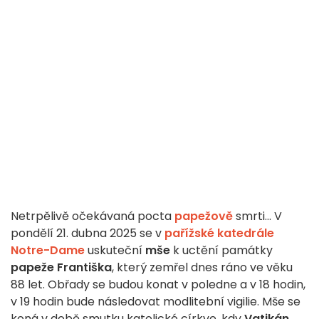
Netrpělivě očekávaná pocta
papežově
smrti... V
pondělí 21. dubna 2025 se v
pařížské katedrále
Notre-Dame
uskuteční
mše
k uctění památky
papeže Františka
, který zemřel dnes ráno ve věku
88 let. Obřady se budou konat v poledne a v 18 hodin,
v 19 hodin bude následovat modlitební vigilie. Mše se
koná v době smutku katolické církve, kdy
Vatikán