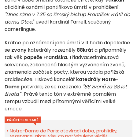
oficiálně oznámil pontifikovo úmrtí v prohlášení:
"Dnes ráno v 7.35 se římský biskup František vrátil do
domu Otce
," uvedl kardinál Farrell, současný
camerlingue.
Krátce po oznámení jeho úmrtí v 11 hodin dopoledne
se
zvony
katedrály rozezněly
88krát
a připomněly
tak věk
papeže Františka
. Třiadvacetiminutová
sekvence, zakončená hlasitým vyzváněním zvonů,
znamenala začátek pocty, kterou vzdala pařížská
arcidiecéze. Tisková kancelář
katedrály Notre-
Dame
potvrdila, že se rozeznělo
"88 zvonů za 88 let
života
". Právě tento tón v extrémně pomalém
tempu vzbudil mezi přítomnými věřícími velké
emoce.
PŘEČTĚTE SI TAKÉ
Notre-Dame de Paris: otevírací doba, prohlídky,
rezervace, akce, vše, co potřebujete vědět