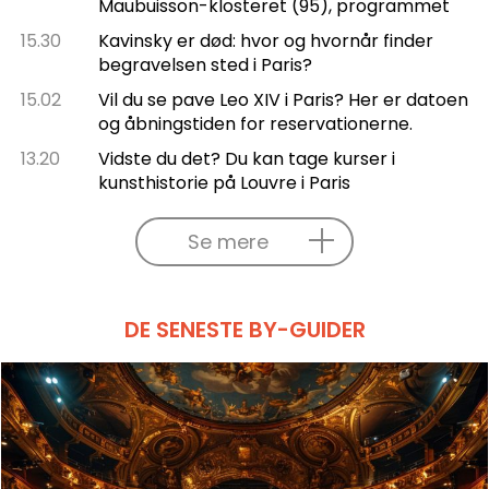
Maubuisson-klosteret (95), programmet
15.30
Kavinsky er død: hvor og hvornår finder
begravelsen sted i Paris?
15.02
Vil du se pave Leo XIV i Paris? Her er datoen
og åbningstiden for reservationerne.
13.20
Vidste du det? Du kan tage kurser i
kunsthistorie på Louvre i Paris
Se mere
DE SENESTE BY-GUIDER