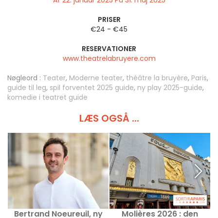
Af 22. januar 2025 På 31. maj 2025
PRISER
€24 - €45
RESERVATIONER
www.theatrelabruyere.com
Nøgleord :
Teater
,
Moderne teater
,
théâtre la bruyère
,
Paris
,
guide til leg
,
spil forventet 2025 guide
,
ny play 2025-guide
,
komedie i teatret guide
LÆS OGSÅ ...
Bertrand Noeureuil, ny
Molières 2026 : den