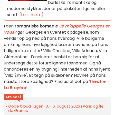
burleske, romantiske og
moderne stykker, der er på plakaten lige nu eller
snart.
[Læs mere]
I den
romantiske komedie
Je m'appelle Georges et
vous?
gør Georges en uventet opdagelse, som
vender op og ned på hans hverdag: Alle boligerne
omkring hans nye lejlighed bærer navnene på hans
tidligere kærester! Villa Christine, Villa Adriana, Villa
Clémentine... Fascineret beslutter han sig for at
undersøge dette foruroligende fænomen. Og så
annonceres en ny bygning i nærheden af hans hjem:
"Villa Émilie". Et tegn på skæbnen? Navnet på hans
næste store kærlighed? Find ud af det på
Théâtre
La Bruyère
!
LÆS OGSÅ
Gode tilbud i ugen 10.–16. august 2026 i Paris og Île-
de-France