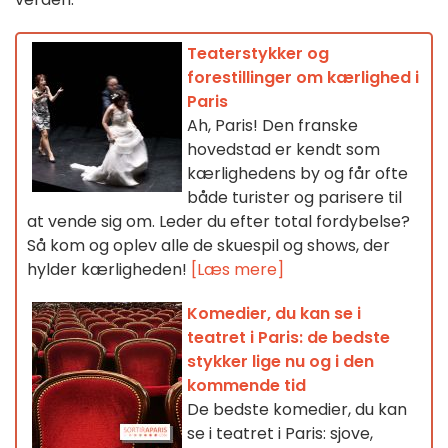
Teaterstykker og
forestillinger om kærlighed i
Paris
Ah, Paris! Den franske
hovedstad er kendt som
kærlighedens by og får ofte
både turister og parisere til
at vende sig om. Leder du efter total fordybelse?
Så kom og oplev alle de skuespil og shows, der
hylder kærligheden!
[Læs mere]
Komedier, du kan se i
teatret i Paris: de bedste
stykker lige nu og i den
kommende tid
De bedste komedier, du kan
se i teatret i Paris: sjove,