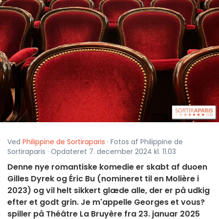
Ved
Philippine de Sortiraparis
· Fotos af Philippine de
Sortiraparis · Opdateret 7. december 2024 kl. 11.03
Denne nye romantiske komedie er skabt af duoen
Gilles Dyrek og Éric Bu (nomineret til en Molière i
2023) og vil helt sikkert glæde alle, der er på udkig
efter et godt grin. Je m'appelle Georges et vous?
spiller på Théâtre La Bruyère fra 23. januar 2025