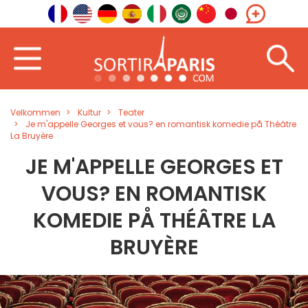
Velkommen
Kultur
Teater
Je m'appelle Georges et vous? en romantisk komedie på Théâtre
La Bruyère
JE M'APPELLE GEORGES ET
VOUS? EN ROMANTISK
KOMEDIE PÅ THÉÂTRE LA
BRUYÈRE