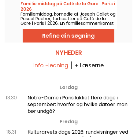
Familie middag på Café de la Gare i Paris i
2026
Familiemiddag, komedie af Joseph Gallet og
Pascal Rocher, fortsætter på Café de la
Gare i Paris i 2026. En familiesammenkomst
under spænding omkring Alexandres 30-års
fødselsdag.
Refine din søgning
NYHEDER
Info -ledning
+ Læserne
Lørdag
13.30
Notre-Dame i Paris lukket flere dage i
september: hvorfor og hvilke datoer man
bør undgå?
Fredag
18.31
Kulturarvets dage 2026: rundvisninger ved