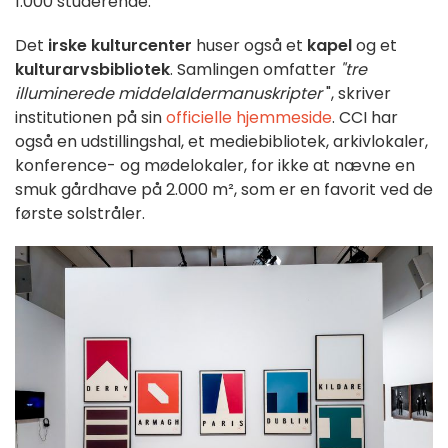
1.000 studerende.
Det
irske kulturcenter
huser også et
kapel
og et
kulturarvsbibliotek
. Samlingen omfatter
"tre
illuminerede middelaldermanuskripter
", skriver
institutionen på sin
officielle hjemmeside
. CCI har
også en udstillingshal, et mediebibliotek, arkivlokaler,
konference- og mødelokaler, for ikke at nævne en
smuk gårdhave på 2.000 m², som er en favorit ved de
første solstråler.