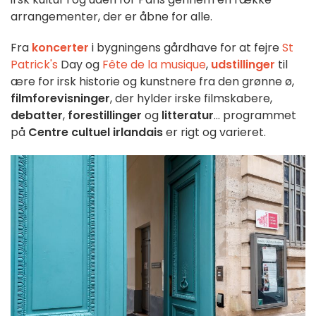
arrangementer, der er åbne for alle.
Fra
koncerter
i bygningens gårdhave for at fejre
St
Patrick's
Day og
Fête de la musique
,
udstillinger
til
ære for irsk historie og kunstnere fra den grønne ø,
filmforevisninger
, der hylder irske filmskabere,
debatter
,
forestillinger
og
litteratur
... programmet
på
Centre cultuel irlandais
er rigt og varieret.