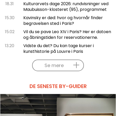
18.31
Kulturarvets dage 2026: rundvisninger ved
Maubuisson-klosteret (95), programmet
15.30
Kavinsky er død: hvor og hvornår finder
begravelsen sted i Paris?
15.02
Vil du se pave Leo XIV i Paris? Her er datoen
og åbningstiden for reservationerne.
13.20
Vidste du det? Du kan tage kurser i
kunsthistorie på Louvre i Paris
Se mere
DE SENESTE BY-GUIDER