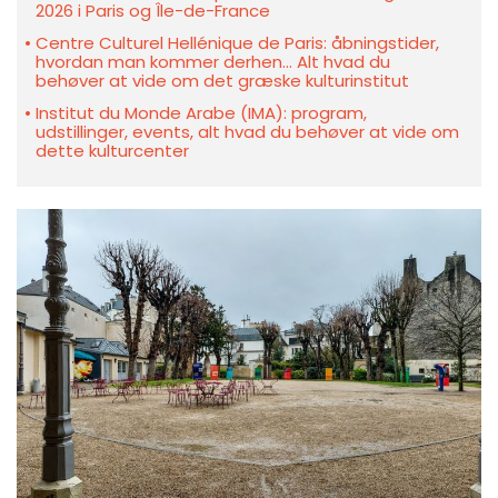
2026 i Paris og Île-de-France
Centre Culturel Hellénique de Paris: åbningstider,
hvordan man kommer derhen... Alt hvad du
behøver at vide om det græske kulturinstitut
Institut du Monde Arabe (IMA): program,
udstillinger, events, alt hvad du behøver at vide om
dette kulturcenter