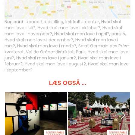
Nøgleord :
koncert
,
udstilling
,
Irsk kulturcenter
,
Hvad skal
man lave i juli?
,
Hvad skal man lave i oktober?
,
Hvad skal
man lave i november?
,
Hvad skal man lave i april?
,
paris 5
,
Hvad skal man lave i december?
,
Hvad skal man lave i
maj?
,
Hvad skal man lave i marts?
,
Saint Germain des Prés-
kvarteret
,
Val de Grâce-distriktet
,
Paris
,
Hvad skal man lave i
juni?
,
Hvad skal man lave i januar?
,
Hvad skal man lave i
februar?
,
Hvad skal man lave i august?
,
Hvad skal man lave
i september?
LÆS OGSÅ ...