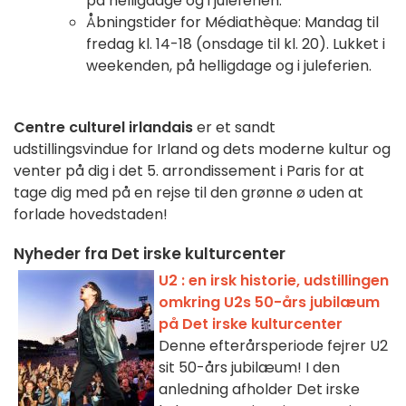
på helligdage og i juleferien.
Åbningstider for Médiathèque: Mandag til
fredag kl. 14-18 (onsdage til kl. 20). Lukket i
weekenden, på helligdage og i juleferien.
Centre culturel irlandais
er et sandt
udstillingsvindue for Irland og dets moderne kultur og
venter på dig i det 5. arrondissement i Paris for at
tage dig med på en rejse til den grønne ø uden at
forlade hovedstaden!
Nyheder fra Det irske kulturcenter
U2 : en irsk historie, udstillingen
omkring U2s 50-års jubilæum
på Det irske kulturcenter
Denne efterårsperiode fejrer U2
sit 50-års jubilæum! I den
anledning afholder Det irske