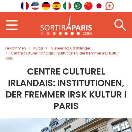
Velkommen
Kultur
Museer og udstillinger
Centre culturel irlandais: institutionen, der fremmer irsk kultur i
Paris
CENTRE CULTUREL
IRLANDAIS: INSTITUTIONEN,
DER FREMMER IRSK KULTUR I
PARIS