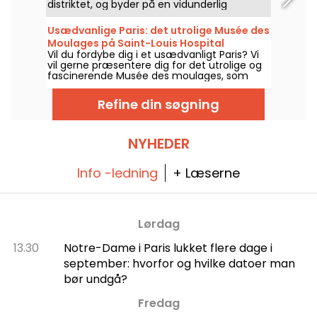
distriktet, og byder på en vidunderlig
spadseretur gennem moderne kunstværker.
Her er alt, hvad du skal vide, før du besøger
Usædvanlige Paris: det utrolige Musée des
dette kunstcenter.
Moulages på Saint-Louis Hospital
Vil du fordybe dig i et usædvanligt Paris? Vi
vil gerne præsentere dig for det utrolige og
fascinerende Musée des moulages, som
ligger i hjertet af Hôpital Saint-Louis. Hvad er
der på dette unikke sted? En samling af over
Refine din søgning
4.900 medicinske voksafstøbninger, der
sporer de dermatologiske sygdommes
historie, og som blev optaget på listen over
historiske monumenter i 1992.
NYHEDER
Info -ledning
+ Læserne
Lørdag
13.30
Notre-Dame i Paris lukket flere dage i
september: hvorfor og hvilke datoer man
bør undgå?
Fredag