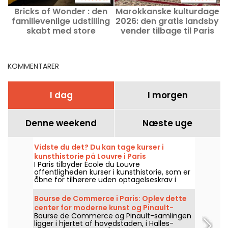
Bricks of Wonder : den
Marokkanske kulturdage
familievenlige udstilling
2026: den gratis landsby
skabt med store
vender tilbage til Paris
h
byggeklodser i Paris
KOMMENTARER
I dag
I morgen
Denne weekend
Næste uge
Vidste du det? Du kan tage kurser i
kunsthistorie på Louvre i Paris
I Paris tilbyder École du Louvre
offentligheden kurser i kunsthistorie, som er
åbne for tilhørere uden optagelseskrav i
hjertet af Louvre-paladset hvert år fra
september til juni. Gratis foredrag tilbydes
Bourse de Commerce i Paris: Oplev dette
også lejlighedsvis af museet. Det gør dig til
center for moderne kunst og Pinault-
en sand ekspert i kunsthistorie!
Bourse de Commerce og Pinault-samlingen
samlingen
ligger i hjertet af hovedstaden, i Halles-