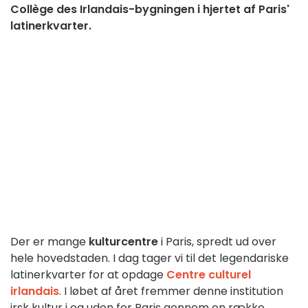
Collège des Irlandais-bygningen i hjertet af Paris'
latinerkvarter.
Der er mange
kulturcentre
i Paris, spredt ud over
hele hovedstaden. I dag tager vi til det legendariske
latinerkvarter for at opdage
Centre culturel
irlandais
. I løbet af året fremmer denne institution
irsk kultur i og uden for Paris gennem en række