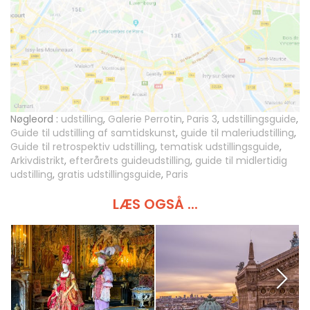
Nøgleord :
udstilling
,
Galerie Perrotin
,
Paris 3
,
udstillingsguide
,
Guide til udstilling af samtidskunst
,
guide til maleriudstilling
,
Guide til retrospektiv udstilling
,
tematisk udstillingsguide
,
Arkivdistrikt
,
efterårets guideudstilling
,
guide til midlertidig
udstilling
,
gratis udstillingsguide
,
Paris
LÆS OGSÅ ...