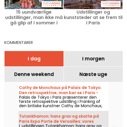
15 uundværlige
Udstillinger og
U
udstillinger, man ikke må
kunststeder at se frem til
gå glip af i sommer i
i Paris
k
Paris: vores udvalgte
arrangementer
KOMMENTARER
I dag
I morgen
Denne weekend
Næste uge
Cathy de Monchaux på Palais de Tokyo:
Den retrospektive, man bør se i Paris -
Palais de Tokyo i Paris præsenterer den
vores billeder
første retrospektive udstilling i Frankrig af
den britiske kunstner Cathy de Monchaux,
med titlen "Studio, Wounds and Battles.
Desire is the Reiteration of Hope", fra den 3.
Tutankhamon: hans grav og skatte på
april til den 13. september 2026. Udstillingen
Paris Expo Porte de Versailles: vores
samler næsten femti værker og giver et
L udstillingen Tutankhamon: hans grav og
billeder