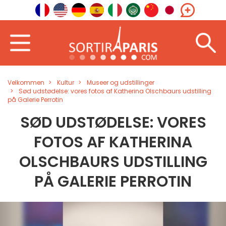
Velkommen
Kultur
Museer og udstillinger
Sød udstødelse: vores fotos af Katherina Olschbaurs udstilling
på Galerie Perrotin
SØD UDSTØDELSE: VORES
FOTOS AF KATHERINA
OLSCHBAURS UDSTILLING
PÅ GALERIE PERROTIN