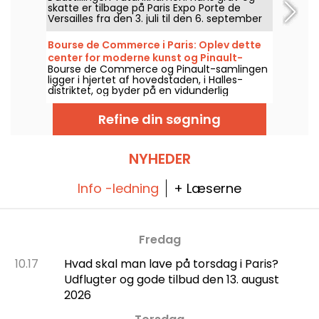
overblik over fire årtier af hendes skabelse,
skatte er tilbage på Paris Expo Porte de
mellem kroppe, materialer og intime
Versailles fra den 3. juli til den 6. september
fortællinger.
2026. Genopbygninger af graven,
gravskatte, audioguide, et immersivt rum og
Bourse de Commerce i Paris: Oplev dette
VR-oplevelse: se, hvad der venter dig på
center for moderne kunst og Pinault-
stedet—i billeder.
Bourse de Commerce og Pinault-samlingen
samlingen
ligger i hjertet af hovedstaden, i Halles-
distriktet, og byder på en vidunderlig
spadseretur gennem moderne kunstværker.
Her er alt, hvad du skal vide, før du besøger
Refine din søgning
dette kunstcenter.
NYHEDER
Info -ledning
+ Læserne
Fredag
10.17
Hvad skal man lave på torsdag i Paris?
Udflugter og gode tilbud den 13. august
2026