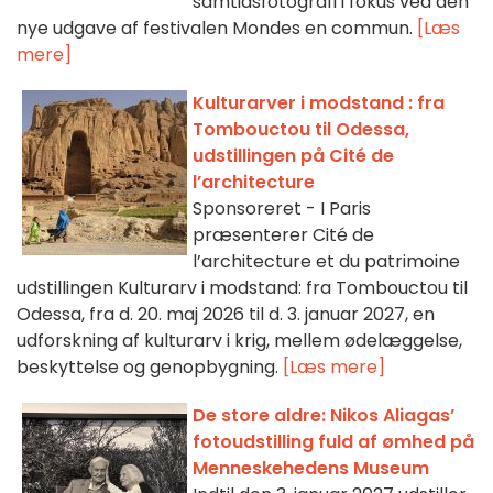
samtidsfotografi i fokus ved den
nye udgave af festivalen Mondes en commun.
[Læs
mere]
Kulturarver i modstand : fra
Tombouctou til Odessa,
udstillingen på Cité de
l’architecture
Sponsoreret - I Paris
præsenterer Cité de
l’architecture et du patrimoine
udstillingen Kulturarv i modstand: fra Tombouctou til
Odessa, fra d. 20. maj 2026 til d. 3. januar 2027, en
udforskning af kulturarv i krig, mellem ødelæggelse,
beskyttelse og genopbygning.
[Læs mere]
De store aldre: Nikos Aliagas’
fotoudstilling fuld af ømhed på
Menneskehedens Museum