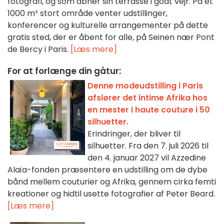
fotografi, og som åbner sin terrasse i godt vejr. På et
1000 m² stort område venter udstillinger,
konferencer og kulturelle arrangementer på dette
gratis sted, der er åbent for alle, på Seinen nær Pont
de Bercy i Paris.
[Læs mere]
For at forlænge din gåtur:
Denne modeudstilling i Paris
afslører det intime Afrika hos
en mester i haute couture i 50
silhuetter.
Erindringer, der bliver til
silhuetter. Fra den 7. juli 2026 til
den 4. januar 2027 vil Azzedine
Alaïa-fonden præsentere en udstilling om de dybe
bånd mellem couturier og Afrika, gennem cirka femti
kreationer og hidtil usette fotografier af Peter Beard.
[Læs mere]