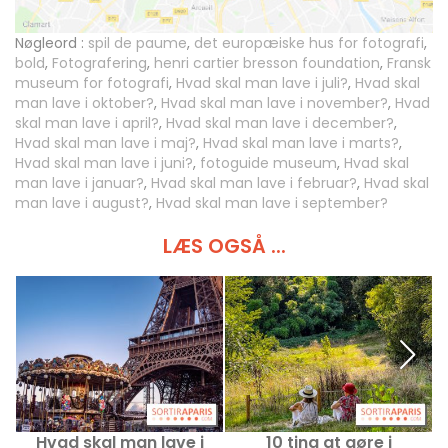
Nøgleord :
spil de paume
,
det europæiske hus for fotografi
,
bold
,
Fotografering
,
henri cartier bresson foundation
,
Fransk
museum for fotografi
,
Hvad skal man lave i juli?
,
Hvad skal
man lave i oktober?
,
Hvad skal man lave i november?
,
Hvad
skal man lave i april?
,
Hvad skal man lave i december?
,
Hvad skal man lave i maj?
,
Hvad skal man lave i marts?
,
Hvad skal man lave i juni?
,
fotoguide museum
,
Hvad skal
man lave i januar?
,
Hvad skal man lave i februar?
,
Hvad skal
man lave i august?
,
Hvad skal man lave i september?
LÆS OGSÅ ...
Hvad skal man lave i
10 ting at gøre i