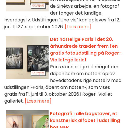
de Sinétys arbejde, en fotograf
der fanger det landlige
hverdagsliv. Udstillingen "Une vie" kan opleves fra 12.
juni til 27. september 2026.
[Læs mere]
Det nattelige Paris i det 20.
århundrede træder frem i en
gratis fotoudstilling på Roger-
Viollet-galleriet
Paris skinner lige så meget om
dagen som om natten: oplev
hovedstadens rige natteliv med
udstillingen »Paris, åbent om natten«, som vises
gratis fra 11. juni til 3. oktober 2026 i Roger-Viollet-
galleriet.
[Læs mere]
Fotografi i alle bogstaver, et
kunstnerisk alfabet i udstilling
hos MEP