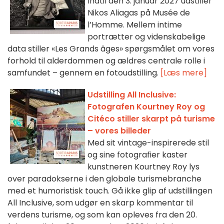
Indtil den 3. januar 2027 udstiller
Nikos Aliagas på Musée de
l’Homme. Mellem intime
portrætter og videnskabelige
data stiller «Les Grands âges» spørgsmålet om vores
forhold til alderdommen og ældres centrale rolle i
samfundet – gennem en fotoudstilling.
[Læs mere]
Udstilling All Inclusive:
Fotografen Kourtney Roy og
Citéco stiller skarpt på turisme
– vores billeder
Med sit vintage-inspirerede stil
og sine fotografier kaster
kunstneren Kourtney Roy lys
over paradokserne i den globale turismebranche
med et humoristisk touch. Gå ikke glip af udstillingen
All Inclusive, som udgør en skarp kommentar til
verdens turisme, og som kan opleves fra den 20.