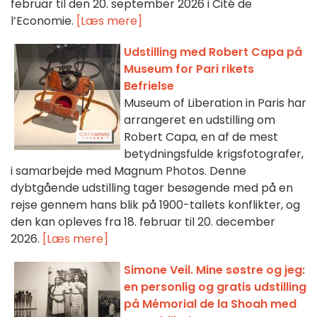
februar til den 20. september 2026 i Cité de
l’Economie.
[Læs mere]
Udstilling med Robert Capa på
Museum for Pari rikets
Befrielse
Museum of Liberation in Paris har
arrangeret en udstilling om
Robert Capa, en af de mest
betydningsfulde krigsfotografer,
i samarbejde med Magnum Photos. Denne
dybtgående udstilling tager besøgende med på en
rejse gennem hans blik på 1900-tallets konflikter, og
den kan opleves fra 18. februar til 20. december
2026.
[Læs mere]
Simone Veil. Mine søstre og jeg:
en personlig og gratis udstilling
på Mémorial de la Shoah med