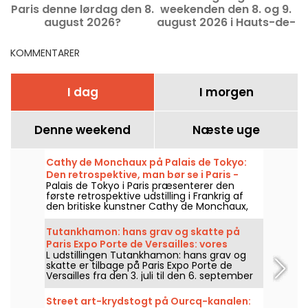
Paris denne lørdag den 8.
weekenden den 8. og 9.
august 2026?
august 2026 i Hauts-de-
e
Arrangementer, du ikke
Seine (92)
må gå glip af.
KOMMENTARER
I dag
I morgen
Denne weekend
Næste uge
Cathy de Monchaux på Palais de Tokyo:
Den retrospektive, man bør se i Paris -
Palais de Tokyo i Paris præsenterer den
vores billeder
første retrospektive udstilling i Frankrig af
den britiske kunstner Cathy de Monchaux,
med titlen "Studio, Wounds and Battles.
Desire is the Reiteration of Hope", fra den 3.
Tutankhamon: hans grav og skatte på
april til den 13. september 2026. Udstillingen
Paris Expo Porte de Versailles: vores
samler næsten femti værker og giver et
L udstillingen Tutankhamon: hans grav og
billeder
overblik over fire årtier af hendes skabelse,
skatte er tilbage på Paris Expo Porte de
mellem kroppe, materialer og intime
Versailles fra den 3. juli til den 6. september
fortællinger.
2026. Genopbygninger af graven,
gravskatte, audioguide, et immersivt rum og
Street art-krydstogt på Ourcq-kanalen:
VR-oplevelse: se, hvad der venter dig på