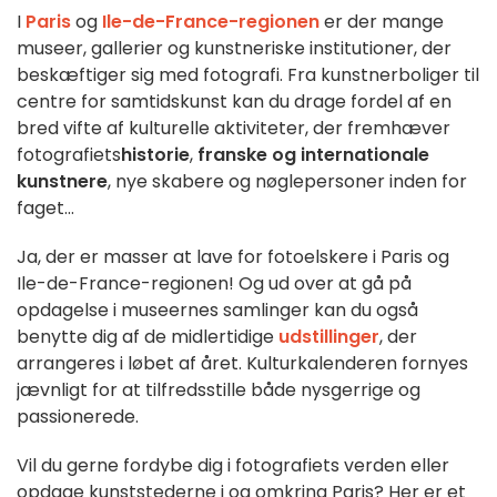
I
Paris
og
Ile-de-France-regionen
er der mange
museer, gallerier og kunstneriske institutioner, der
beskæftiger sig med fotografi. Fra kunstnerboliger til
centre for samtidskunst kan du drage fordel af en
bred vifte af kulturelle aktiviteter, der fremhæver
fotografiets
historie
,
franske og internationale
kunstnere
, nye skabere og nøglepersoner inden for
faget...
Ja, der er masser at lave for fotoelskere i Paris og
Ile-de-France-regionen! Og ud over at gå på
opdagelse i museernes samlinger kan du også
benytte dig af de midlertidige
udstillinger
, der
arrangeres i løbet af året. Kulturkalenderen fornyes
jævnligt for at tilfredsstille både nysgerrige og
passionerede.
Vil du gerne fordybe dig i fotografiets verden eller
opdage kunststederne i og omkring Paris? Her er et