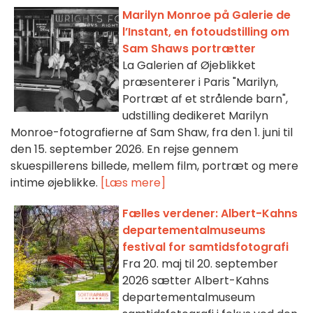
Marilyn Monroe på Galerie de
l’Instant, en fotoudstilling om
Sam Shaws portrætter
La Galerien af Øjeblikket
præsenterer i Paris "Marilyn,
Portræt af et strålende barn",
udstilling dedikeret Marilyn
Monroe-fotografierne af Sam Shaw, fra den 1. juni til
den 15. september 2026. En rejse gennem
skuespillerens billede, mellem film, portræt og mere
intime øjeblikke.
[Læs mere]
Fælles verdener: Albert-Kahns
departementalmuseums
festival for samtidsfotografi
Fra 20. maj til 20. september
2026 sætter Albert-Kahns
departementalmuseum