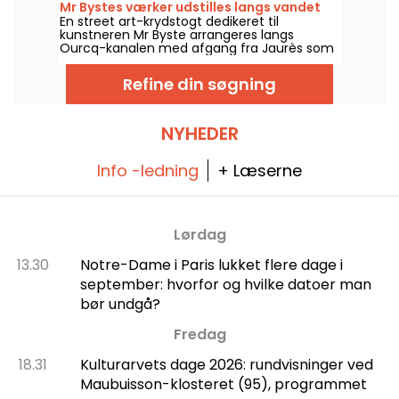
Mr Bystes værker udstilles langs vandet
stedet—i billeder.
En street art-krydstogt dedikeret til
kunstneren Mr Byste arrangeres langs
Ourcq-kanalen med afgang fra Jaurès som
led i Kanalens Sommer-aktiviteter, lørdag
den 8. august 2026. På programmet: en
Refine din søgning
udstilling om bord, en guidet rundvisning til
de vægmalerier, der ses fra vandet, og en
udforskning af universet bag kunstnerens
stencilkunst.
NYHEDER
Info -ledning
+ Læserne
Lørdag
13.30
Notre-Dame i Paris lukket flere dage i
september: hvorfor og hvilke datoer man
bør undgå?
Fredag
18.31
Kulturarvets dage 2026: rundvisninger ved
Maubuisson-klosteret (95), programmet