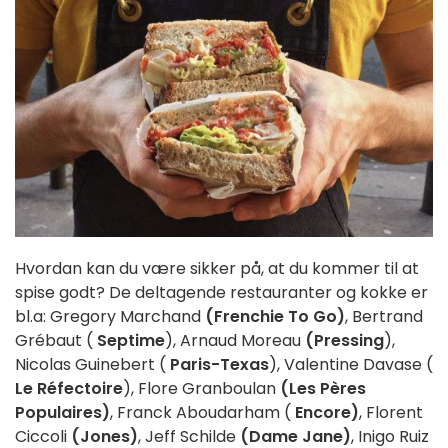
Hvordan kan du være sikker på, at du kommer til at
spise godt? De deltagende restauranter og kokke er
bl.a: Gregory Marchand
(Frenchie To Go)
, Bertrand
Grébaut (
Septime
), Arnaud Moreau
(Pressing
),
Nicolas Guinebert (
Paris-Texas
), Valentine Davase (
Le Réfectoire
), Flore Granboulan
(Les Pères
Populaires)
, Franck Aboudarham (
Encore)
, Florent
Ciccoli
(Jones)
, Jeff Schilde
(Dame Jane)
, Inigo Ruiz