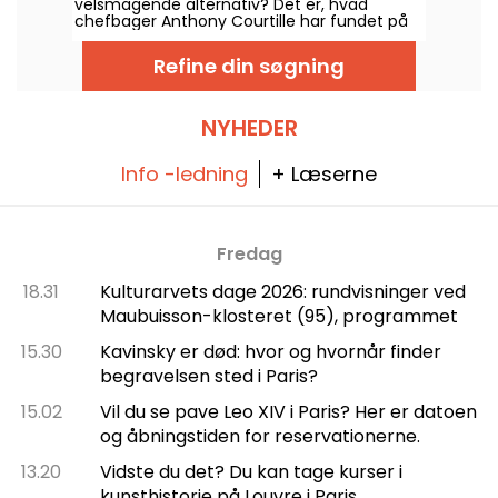
velsmagende alternativ? Det er, hvad
eksotiske gourmetdrikke.
chefbager Anthony Courtille har fundet på
hos SAIN. Superfriske økologiske råvarer,
letfordøjelige gamle meltyper og uraffineret
Refine din søgning
sukker - der er nok at friste sig til. Om
søndagen er der brunch, hvor du kan
forkæle dig selv med god mad.
NYHEDER
Info -ledning
+ Læserne
Fredag
18.31
Kulturarvets dage 2026: rundvisninger ved
Maubuisson-klosteret (95), programmet
15.30
Kavinsky er død: hvor og hvornår finder
begravelsen sted i Paris?
15.02
Vil du se pave Leo XIV i Paris? Her er datoen
og åbningstiden for reservationerne.
13.20
Vidste du det? Du kan tage kurser i
kunsthistorie på Louvre i Paris