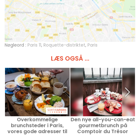
Nøgleord :
Paris 11
,
Roquette-distriktet
,
Paris
LÆS OGSÅ ...
Overkommelige
Den nye all-you-can-eat
brunchsteder i Paris,
gourmetbrunch på
vores gode adresser til
Comptoir du Trésor
under 35 €