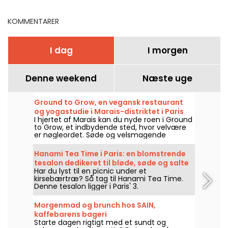
KOMMENTARER
I dag
I morgen
Denne weekend
Næste uge
Ground to Grow, en vegansk restaurant
og yogastudie i Marais-distriktet i Paris
I hjertet af Marais kan du nyde roen i Ground
to Grow, et indbydende sted, hvor velvære
er nøgleordet. Søde og velsmagende
veganske retter og yogatimer er på
menuen, så du kan blive i zen!
Hanami Tea Time i Paris: en blomstrende
tesalon dedikeret til bløde, søde og salte
Har du lyst til en picnic under et
pandekager
kirsebærtræ? Så tag til Hanami Tea Time.
Denne tesalon ligger i Paris' 3.
arrondissement og byder på en
velsmagende gourmetpause i
Morgenmad og brunch hos SAIN,
ultrablomstrende omgivelser. Hvad er der på
kaffebarens bageri
menuen? De uundgåelige søde og salte
Starte dagen rigtigt med et sundt og
fluffy pandekager, ledsaget af en række