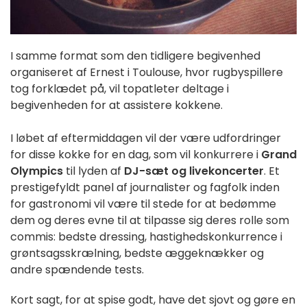
I samme format som den tidligere begivenhed
organiseret af Ernest i Toulouse, hvor rugbyspillere
tog forklædet på, vil topatleter deltage i
begivenheden for at assistere kokkene.
I løbet af eftermiddagen vil der være udfordringer
for disse kokke for en dag, som vil konkurrere i
Grand
Olympics
til lyden af
DJ-sæt og livekoncerter
. Et
prestigefyldt panel af journalister og fagfolk inden
for gastronomi vil være til stede for at bedømme
dem og deres evne til at tilpasse sig deres rolle som
commis: bedste dressing, hastighedskonkurrence i
grøntsagsskrælning, bedste æggeknækker og
andre spændende tests.
Kort sagt, for at spise godt, have det sjovt og gøre en