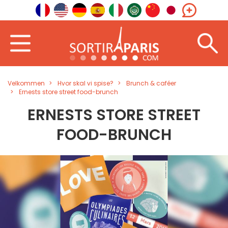
Velkommen
Hvor skal vi spise?
Brunch & caféer
Ernests store street food-brunch
ERNESTS STORE STREET
FOOD-BRUNCH