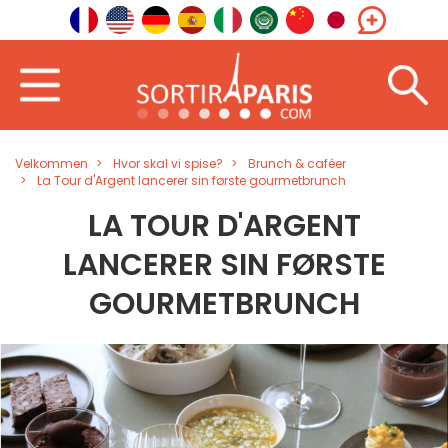
Velkommen
Hvor skal vi spise?
Brunch & caféer
La Tour d'Argent lancerer sin første gourmetbrunch
LA TOUR D'ARGENT
LANCERER SIN FØRSTE
GOURMETBRUNCH