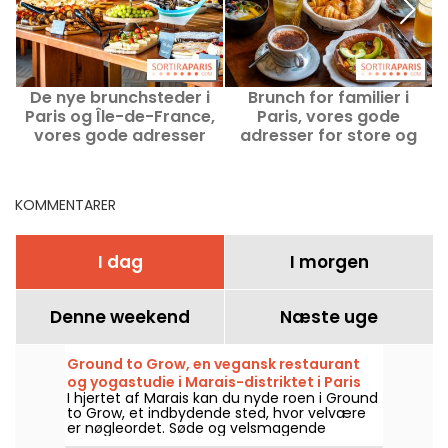
De nye brunchsteder i
Brunch for familier i
B
Paris og Île-de-France,
Paris, vores gode
vores gode adresser
adresser for store og
små
KOMMENTARER
I dag
I morgen
Denne weekend
Næste uge
Ground to Grow, en vegansk restaurant
og yogastudie i Marais-distriktet i Paris
I hjertet af Marais kan du nyde roen i Ground
to Grow, et indbydende sted, hvor velvære
er nøgleordet. Søde og velsmagende
veganske retter og yogatimer er på