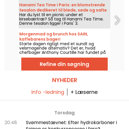
menuen, så du kan blive i zen!
Hanami Tea Time i Paris: en blomstrende
tesalon dedikeret til bløde, søde og salte
Har du lyst til en picnic under et
pandekager
kirsebærtræ? Så tag til Hanami Tea Time.
Denne tesalon ligger i Paris' 3.
arrondissement og byder på en
velsmagende gourmetpause i
Morgenmad og brunch hos SAIN,
ultrablomstrende omgivelser. Hvad er der på
kaffebarens bageri
menuen? De uundgåelige søde og salte
Starte dagen rigtigt med et sundt og
fluffy pandekager, ledsaget af en række
velsmagende alternativ? Det er, hvad
eksotiske gourmetdrikke.
chefbager Anthony Courtille har fundet på
hos SAIN. Superfriske økologiske råvarer,
letfordøjelige gamle meltyper og uraffineret
Refine din søgning
sukker - der er nok at friste sig til. Om
søndagen er der brunch, hvor du kan
forkæle dig selv med god mad.
NYHEDER
Info -ledning
+ Læserne
Torsdag
20.48
Svømmestævnet: Efter hydrokarboner i
Seinen er konkurrencerne i fare?