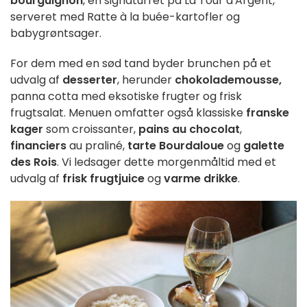
bourguignon
, en signaturret på La Tour d'Argent,
serveret med Ratte à la buée-kartofler og
babygrøntsager.
For dem med en sød tand byder brunchen på et
udvalg af
desserter
, herunder
chokolademousse,
panna cotta med eksotiske frugter og frisk
frugtsalat. Menuen omfatter også klassiske
franske
kager
som croissanter,
pains au chocolat
,
financiers
au praliné,
tarte Bourdaloue
og
galette
des Rois
. Vi ledsager dette morgenmåltid med et
udvalg af
frisk frugtjuice
og
varme drikke
.