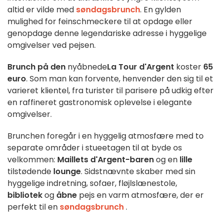
altid er vilde med
søndagsbrunch
. En gylden
mulighed for feinschmeckere til at opdage eller
genopdage denne legendariske adresse i hyggelige
omgivelser ved pejsen.
Brunch på den
nyåbnede
La Tour d'Argent
koster
65
euro
. Som man kan forvente, henvender den sig til et
varieret klientel, fra turister til parisere på udkig efter
en raffineret gastronomisk oplevelse i elegante
omgivelser.
Brunchen foregår i en hyggelig atmosfære med to
separate områder i stueetagen til at byde os
velkommen:
Maillets d'Argent-baren
og en
lille
tilstødende
lounge
. Sidstnævnte skaber med sin
hyggelige indretning, sofaer, fløjlslænestole,
bibliotek
og
åbne
pejs en varm atmosfære, der er
perfekt til en
søndagsbrunch
.