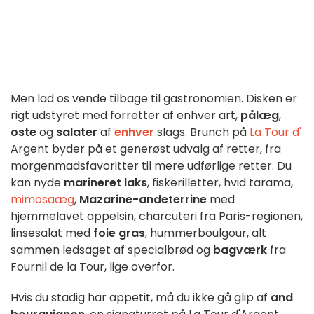
Men lad os vende tilbage til gastronomien. Disken er
rigt udstyret med forretter af enhver art,
pålæg
,
oste
og
salater
af
enhver
slags. Brunch på
La Tour d'
Argent byder på et generøst udvalg af retter, fra
morgenmadsfavoritter til mere udførlige retter. Du
kan nyde
marineret laks
, fiskerilletter, hvid tarama,
mimosaæg
,
Mazarine-andeterrine
med
hjemmelavet appelsin, charcuteri fra Paris-regionen,
linsesalat med
foie gras
, hummerboulgour, alt
sammen ledsaget af specialbrød og
bagværk
fra
Fournil de la Tour, lige overfor.
Hvis du stadig har appetit, må du ikke gå glip af
and