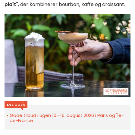
plaît"
, der kombinerer bourbon, kaffe og croissant.
LÆS OGSÅ
Gode tilbud i ugen 10.–16. august 2026 i Paris og Île-
de-France