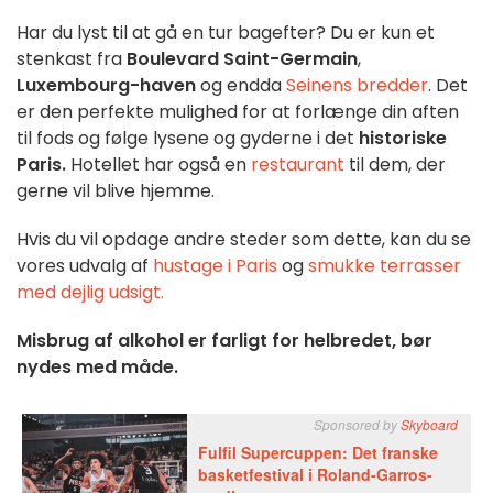
Har du lyst til at gå en tur bagefter? Du er kun et
stenkast fra
Boulevard Saint-Germain
,
Luxembourg-haven
og endda
Seinens bredder
. Det
er den perfekte mulighed for at forlænge din aften
til fods og følge lysene og gyderne i det
historiske
Paris.
Hotellet har også en
restaurant
til dem, der
gerne vil blive hjemme.
Hvis du vil opdage andre steder som dette, kan du se
vores udvalg af
hustage i Paris
og
smukke terrasser
med dejlig udsigt.
Misbrug af alkohol er farligt for helbredet, bør
nydes med måde.