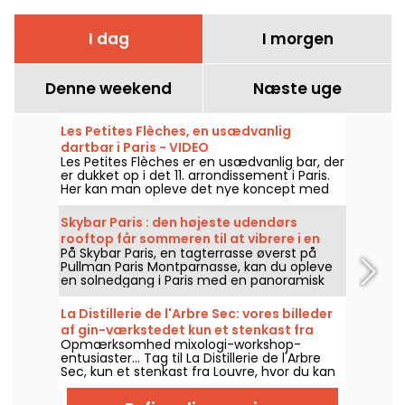
I dag
I morgen
Denne weekend
Næste uge
Les Petites Flèches, en usædvanlig
dartbar i Paris - VIDEO
Les Petites Flèches er en usædvanlig bar, der
er dukket op i det 11. arrondissement i Paris.
Her kan man opleve det nye koncept med
online dart, som er helt nyt i Paris, mens
man nyder håndbryggede øl og lækre
Skybar Paris : den højeste udendørs
mezze.
rooftop får sommeren til at vibrere i en
På Skybar Paris, en tagterrasse øverst på
højde af 115 meter
Pullman Paris Montparnasse, kan du opleve
en solnedgang i Paris med en panoramisk
udsigt til Eiffeltårnet og byens smukkeste
monumenter, mellem cocktails, afterwork
La Distillerie de l'Arbre Sec: vores billeder
og festlige aftener.
af gin-værkstedet kun et stenkast fra
Opmærksomhed mixologi-workshop-
Louvre
entusiaster... Tag til La Distillerie de l'Arbre
Sec, kun et stenkast fra Louvre, hvor du kan
deltage i gin-destillationsworkshops og
rundvisninger for at finde ud af alt, hvad der