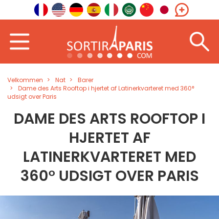
Velkommen
Nat
Barer
Dame des Arts Rooftop i hjertet af Latinerkvarteret med 360°
udsigt over Paris
DAME DES ARTS ROOFTOP I
HJERTET AF
LATINERKVARTERET MED
360° UDSIGT OVER PARIS