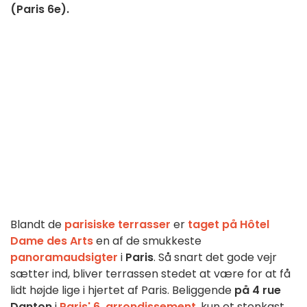
(Paris 6e).
Blandt de
parisiske terrasser
er
taget på Hôtel
Dame des Arts
en af de smukkeste
panoramaudsigter
i
Paris
. Så snart det gode vejr
sætter ind, bliver terrassen stedet at være for at få
lidt højde lige i hjertet af Paris. Beliggende
på 4 rue
Danton
i
Paris' 6. arrondissement
, kun et stenkast