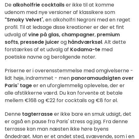
De
alkoholfrie cocktails
er ikke til at komme
udenom med nye versioner af klassikere som
"Smoky Velvet
", en alkoholfri Negroni med en røget
profil. Til at ledsage disse kreationer er der et fint
udvalg af
vine på glas,
champagner
,
premium
softs
,
pressede juicer
og
håndværksøl
. Alt dette
forstærkes af et udvalg af
Kodama-te
med
poetiske navne og beroligende noter.
Priserne er i overensstemmelse med omgivelserne -
lidt høje, indrømmet - men
panoramaudsigten over
Paris' tage
er en uforglemmelig oplevelse, der er
alle afstikkerne værd. Du kan forvente at betale
mellem €168 og €22 for cocktails og €8 for øl.
Denne
tagterrasse
er ikke bare en smuk udsigt, det
er også en pause fra Paris' stress og jag. Fra denne
terrasse kan man næsten ikke høre byens
åndedræt. Man er et andet sted, svævende, som i en