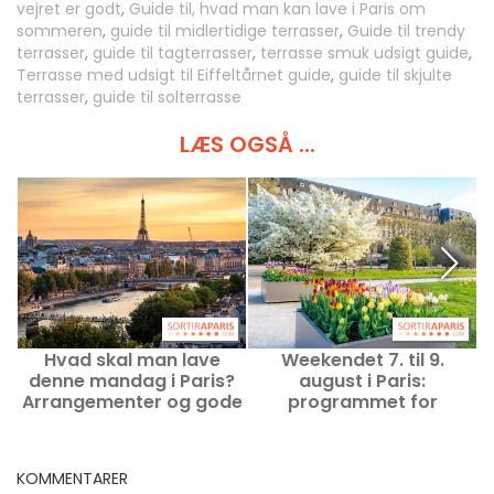
vejret er godt
,
Guide til, hvad man kan lave i Paris om
sommeren
,
guide til midlertidige terrasser
,
Guide til trendy
terrasser
,
guide til tagterrasser
,
terrasse smuk udsigt guide
,
Terrasse med udsigt til Eiffeltårnet guide
,
guide til skjulte
terrasser
,
guide til solterrasse
LÆS OGSÅ ...
Hvad skal man lave
Weekendet 7. til 9.
denne mandag i Paris?
august i Paris:
Arrangementer og gode
programmet for
tilbud den 10. august
udflugter, du ikke må gå
2026
glip af
KOMMENTARER