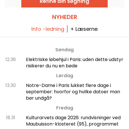
Refine din søgning
er værd at vide om, hvordan denne spiritus
fremstilles.
NYHEDER
Info -ledning
+ Læserne
Søndag
12.36
Elektriske løbehjul i Paris: uden dette udstyr
risikerer du nu en bøde
Lørdag
13.30
Notre-Dame i Paris lukket flere dage i
september: hvorfor og hvilke datoer man
bør undgå?
Fredag
18.31
Kulturarvets dage 2026: rundvisninger ved
Maubuisson-klosteret (95), programmet