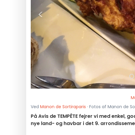
<
M
Ved
Manon de Sortiraparis
· Fotos af Manon de Sort
På Avis de TEMPÊTE fejrer vi med enkel, 
nye land- og havbar i det 9. arrondissemen