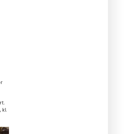
er
t.
 kl.