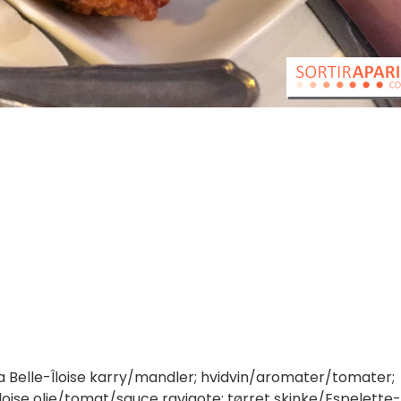
a Belle-Îloise karry/mandler; hvidvin/aromater/tomater;
loise olie/tomat/sauce ravigote; tørret skinke/Espelette-c