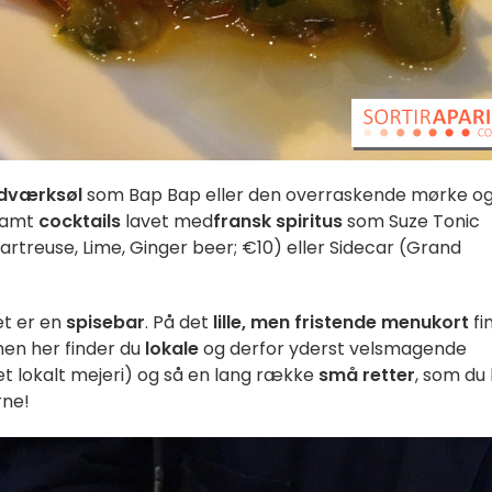
ndværksøl
som Bap Bap eller den overraskende mørke o
 samt
cocktails
lavet med
fransk spiritus
som Suze Tonic
artreuse, Lime, Ginger beer; €10) eller Sidecar (Grand
et er en
spisebar
. På det
lille, men fristende menukort
fi
men her finder du
lokale
og derfor yderst velsmagende
 et lokalt mejeri) og så en lang række
små retter
, som du
rne!