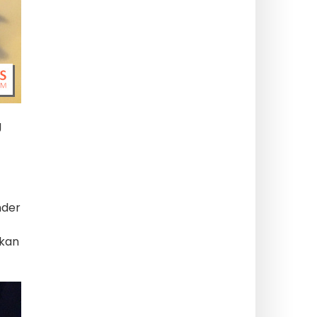
g
nder
 kan