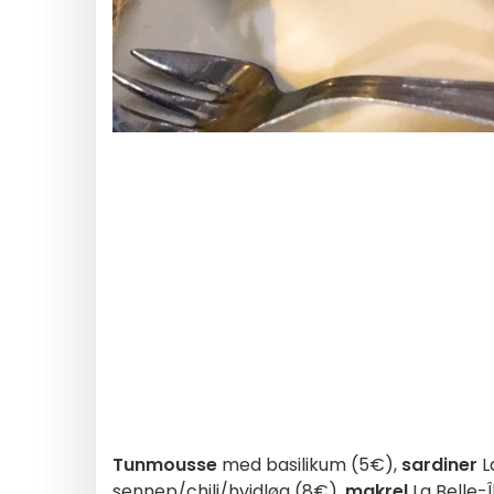
Tunmousse
med basilikum (5€),
sardiner
L
sennep/chili/hvidløg (8€),
makrel
La Belle-Î