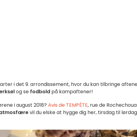
arter i det 9. arrondissement, hvor du kan tilbringe aften
rksøl
og se
fodbold
på kampaftener!
rene i august 2018?
Avis de TEMPÊTE
, rue de Rochechouar
 atmosfære
vil du elske at hygge dig her, tirsdag til lørdag,