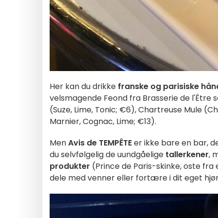
Her kan du drikke
franske og parisiske hå
velsmagende Feond fra Brasserie de l'Être
(Suze, Lime, Tonic; €6), Chartreuse Mule (Ch
Marnier, Cognac, Lime; €13).
Men
Avis de TEMPÊTE
er ikke bare en bar, d
du selvfølgelig de uundgåelige
tallerkener
, 
produkter
(Prince de Paris-skinke, oste fra
dele med venner eller fortære i dit eget hjø