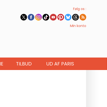
Følg os :
Min konto
IE
TILBUD
UD AF PARIS