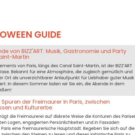
LOWEEN GUIDE
nde von BIZZ'ART: Musik, Gastronomie und Party
aint-Martin
ements von Paris, längs des Canal Saint-Martin, ist der BIZZ’ART
 Oase. Bekannt für eine Atmosphäre, die zugleich gemütlich und
eser Ort als unverzichtbarer Anlaufpunkt für Liebhaber guter Musik
iert. In diesem Sommer laden wir Sie ein, die Abende in dem
ießen!
Spuren der Freimaurer in Paris, zwischen
sen und Kulturerbe
rägt die Freimaurerei auf diskrete Weise die Konturen des Parise
ten Logen, engagierten Persönlichkeiten und in Fassaden
 Paris eine freimaurerische Hauptstadt. Begeben Sie sich auf die
zwischen den Steinen zu lesen und dieses initiatische Paris zu