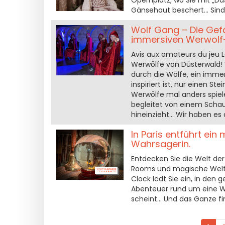
Opernplatz, wo Sie mit „Da
Gänsehaut beschert... Sind
Wolf Gang – Die Gefa
immersiven Werwolf-
Avis aux amateurs du jeu L
Werwölfe von Düsterwald!
durch die Wölfe, ein imme
inspiriert ist, nur einen S
Werwölfe mal anders spiel
begleitet von einem Schaus
hineinzieht... Wir haben es
In Paris entführt ei
Wahrsagerin.
Entdecken Sie die Welt d
Rooms und magische Welten
Clock lädt Sie ein, in den
Abenteuer rund um eine Wah
scheint... Und das Ganze fi