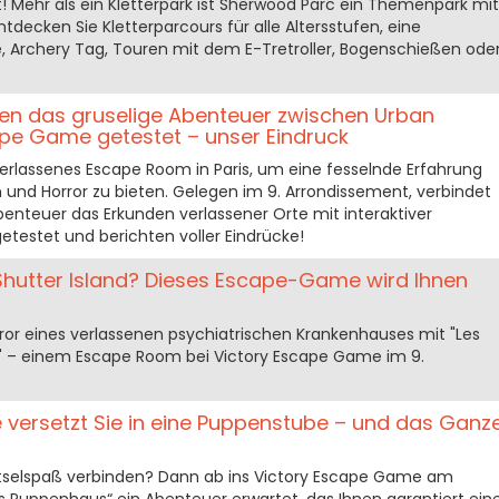
t! Mehr als ein Kletterpark ist Sherwood Parc ein Themenpark mit
Entdecken Sie Kletterparcours für alle Altersstufen, eine
e, Archery Tag, Touren mit dem E-Tretroller, Bogenschießen ode
en das gruselige Abenteuer zwischen Urban
ape Game getestet – unser Eindruck
erlassenes Escape Room in Paris, um eine fesselnde Erfahrung
 und Horror zu bieten. Gelegen im 9. Arrondissement, verbindet
Abenteuer das Erkunden verlassener Orte mit interaktiver
getestet und berichten voller Eindrücke!
 Shutter Island? Dieses Escape-Game wird Ihnen
ror eines verlassenen psychiatrischen Krankenhauses mit "Les
" – einem Escape Room bei Victory Escape Game im 9.
versetzt Sie in eine Puppenstube – und das Ganz
tselspaß verbinden? Dann ab ins Victory Escape Game am