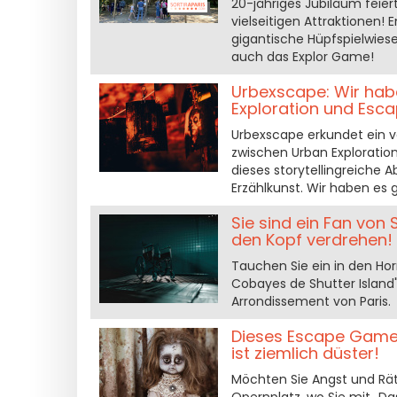
20-jähriges Jubiläum feier
vielseitigen Attraktionen! 
gigantische Hüpfspielwies
auch das Explor Game!
Urbexscape: Wir hab
Exploration und Esc
Urbexscape erkundet ein v
zwischen Urban Exploration
dieses storytellingreiche 
Erzählkunst. Wir haben es 
Sie sind ein Fan von
den Kopf verdrehen!
Tauchen Sie ein in den Hor
Cobayes de Shutter Island
Arrondissement von Paris.
Dieses Escape Game 
ist ziemlich düster!
Möchten Sie Angst und Rä