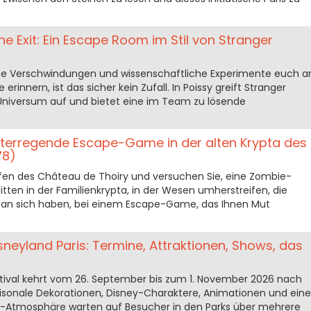
e Exit: Ein Escape Room im Stil von Stranger
se Verschwindungen und wissenschaftliche Experimente euch a
erinnern, ist das sicher kein Zufall. In Poissy greift Stranger
Universum auf und bietet eine im Team zu lösende
chterregende Escape-Game in der alten Krypta des
78)
iefen des Château de Thoiry und versuchen Sie, eine Zombie-
itten in der Familienkrypta, in der Wesen umherstreifen, die
 an sich haben, bei einem Escape-Game, das Ihnen Mut
sneyland Paris: Termine, Attraktionen, Shows, das
tival kehrt vom 26. September bis zum 1. November 2026 nach
Saisonale Dekorationen, Disney-Charaktere, Animationen und eine
-Atmosphäre warten auf Besucher in den Parks über mehrere