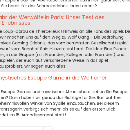
s Puppenhaus“ ein Abenteuer erwartet, das Ihnen garantiert ein
 Sie bereit für das Schreckerlebnis Ihres Lebens?
hr der Werwölfe in Paris: Unser Test des
Erlebnisses
e Loup-Garou de Thiercelieux ! Hinweis an alle Fans des Spiels Di
 Wir machen uns auf den Weg zu Wolf Gang – Die Bedrohung
rsives Gaming-Erlebnis, das vom berühmten Gesellschaftsspiel
teinwurf vom Bahnhof Saint-Lazare entfernt. Die Idee: Eine Runde
en, in der Gruppe (mit Freunden, Kollegen oder Fremden) und
pieler, der euch auf verschiedene Weise in das Spiel
 ausprobiert, wir sagen euch alles!
n mystisches Escape Game in die Welt einer
er Escape Games und mystischer Atmosphäre Lieben Sie Escape
? Dann haben wir genau das Richtige für Sie: Run out the
 geheimnisvollen Winkel von Sybille einzutauchen. Bei diesem
rsagerin verbirgt sich mehr, als es auf den ersten Blick
ndet im 15. Arrondissement statt!