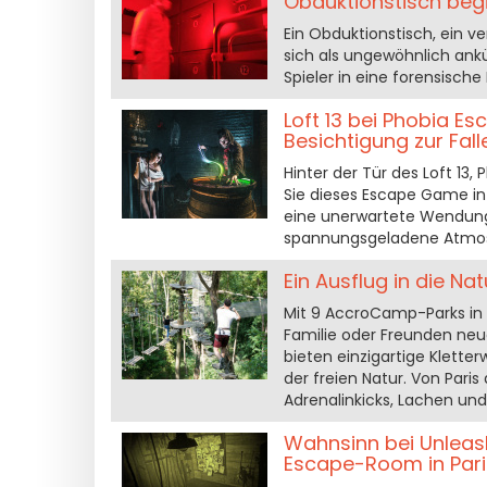
Obduktionstisch beg
Ein Obduktionstisch, ein 
sich als ungewöhnlich ankü
Spieler in eine forensische 
Loft 13 bei Phobia E
Besichtigung zur Fall
Hinter der Tür des Loft 13
Sie dieses Escape Game in
eine unerwartete Wendung n
spannungsgeladene Atmos
Ein Ausflug in die N
Mit 9 AccroCamp-Parks in d
Familie oder Freunden neu
bieten einzigartige Klette
der freien Natur. Von Pari
Adrenalinkicks, Lachen u
Wahnsinn bei Unleash
Escape-Room in Pari