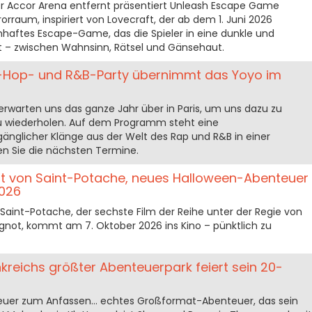
er Accor Arena entfernt präsentiert Unleash Escape Game
rraum, inspiriert von Lovecraft, der ab dem 1. Juni 2026
umhaftes Escape-Game, das die Spieler in eine dunkle und
t – zwischen Wahnsinn, Rätsel und Gänsehaut.
p-Hop- und R&B-Party übernimmt das Yoyo im
erwarten uns das ganze Jahr über in Paris, um uns dazu zu
 zu wiederholen. Auf dem Programm steht eine
glicher Klänge aus der Welt des Rap und R&B in einer
n Sie die nächsten Termine.
t von Saint-Potache, neues Halloween-Abenteuer
2026
Saint-Potache, der sechste Film der Reihe unter der Regie von
gnot, kommt am 7. Oktober 2026 ins Kino – pünktlich zu
kreichs größter Abenteuerpark feiert sein 20-
euer zum Anfassen... echtes Großformat-Abenteuer, das sein