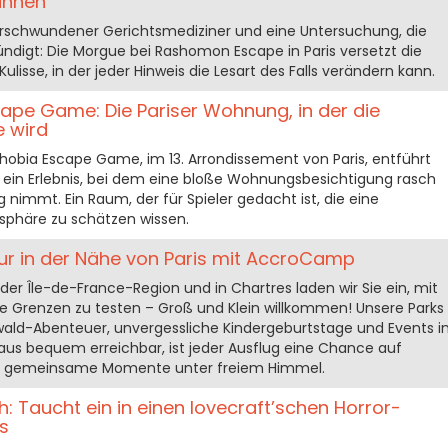
innen
verschwundener Gerichtsmediziner und eine Untersuchung, die
ndigt: Die Morgue bei Rashomon Escape in Paris versetzt die
Kulisse, in der jeder Hinweis die Lesart des Falls verändern kann.
scape Game: Die Pariser Wohnung, in der die
e wird
, Phobia Escape Game, im 13. Arrondissement von Paris, entführt
 ein Erlebnis, bei dem eine bloße Wohnungsbesichtigung rasch
immt. Ein Raum, der für Spieler gedacht ist, die eine
phäre zu schätzen wissen.
atur in der Nähe von Paris mit AccroCamp
er Île-de-France-Region und in Chartres laden wir Sie ein, mit
e Grenzen zu testen – Groß und Klein willkommen! Unsere Parks
rwald-Abenteuer, unvergessliche Kindergeburtstage und Events i
s aus bequem erreichbar, ist jeder Ausflug eine Chance auf
nd gemeinsame Momente unter freiem Himmel.
: Taucht ein in einen lovecraft’schen Horror-
s