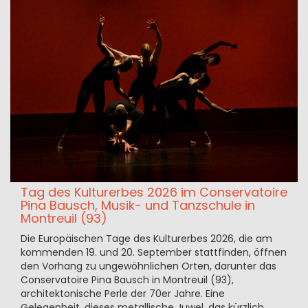
Tag des Kulturerbes 2026 im Conservatoire
Pina Bausch, Musik- und Tanzschule in
Montreuil (93)
Die Europäischen Tage des Kulturerbes 2026, die am
kommenden 19. und 20. September stattfinden, öffnen
den Vorhang zu ungewöhnlichen Orten, darunter das
Conservatoire Pina Bausch in Montreuil (93),
architektonische Perle der 70er Jahre. Eine
Gelegenheit, dieses metallische Juwel, das kürzlich