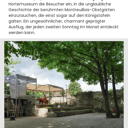
Hortemuseum die Besucher ein, in die unglaubliche
Geschichte der berühmten Montreuillois-Obstgärten
einzutauchen, die einst sogar auf den Königstafeln
galten. Ein ungewöhnlicher, charmant geprägter
Ausflug, der jeden zweiten Sonntag im Monat entdeckt
werden kann.