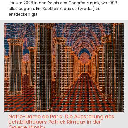
Januar 2026 in den Palais des Congrès zurück, wo 1998
alles begann. Ein Spektakel, das es (wieder) zu
entdecken gilt.
Notre-Dame de Paris: Die Ausstellung des
Lichtbildhauers Patrick Rimoux in der
Galerie Minsky