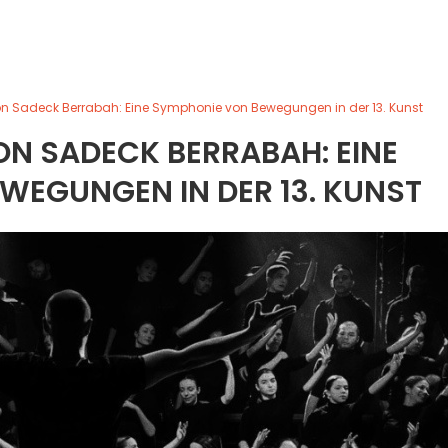
n Sadeck Berrabah: Eine Symphonie von Bewegungen in der 13. Kunst
N SADECK BERRABAH: EINE
WEGUNGEN IN DER 13. KUNST