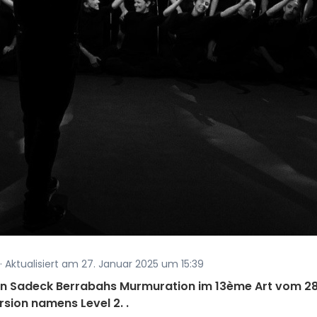
· Aktualisiert am 27. Januar 2025 um 15:39
von Sadeck Berrabahs Murmuration im 13ème Art vom 28
rsion namens Level 2. .