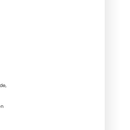
de,
en