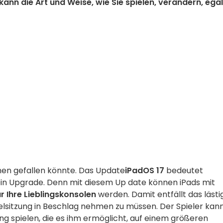
kann die Art und Weise, wie Sie spielen, verändern, ega
hnen gefallen könnte.
Das Update
iPadOS 17
bedeutet
in
Upgrade
.
Denn mit
diesem Up
date
können
iPads mit
r Ihre Lieblingskonsolen
werden.
Damit entfällt das lästi
ielsitzung in Beschlag nehmen zu müssen. Der Spieler kan
ng spielen, die es ihm ermöglicht, auf einem größeren