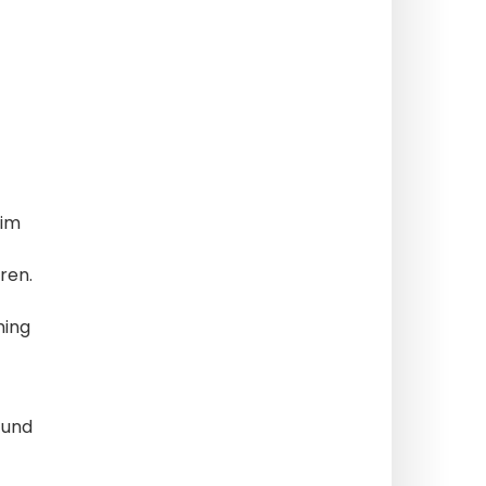
im
eren
.
ming
r und