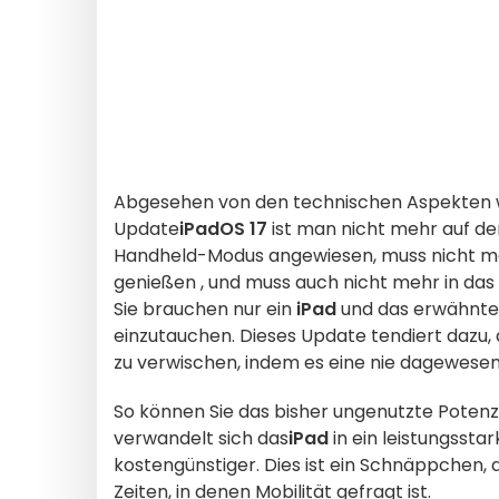
Abgesehen von den technischen Aspekten w
Update
iPadOS 17
ist
man nicht mehr auf d
Handheld-Modus angewiesen,
muss nicht
m
genießen
, und
muss auch nicht
mehr
in
das
Sie
brauchen nur ein
iPad
und das erwähnte 
einzutauchen
.
Dieses Update tendiert dazu
zu verwischen, indem es eine nie dagewesene 
So können Sie das bisher ungenutzte Potenz
verwandelt sich das
iPad
in ein leistungssta
kostengünstiger. Dies ist ein Schnäppchen,
Zeiten, in denen Mobilität gefragt ist.