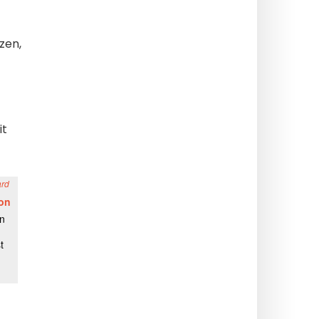
zen,
it