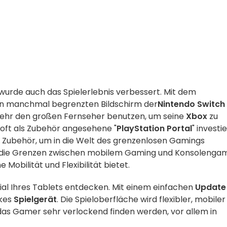
urde auch das Spielerlebnis verbessert.
Mit dem
en manchmal begrenzten Bildschirm
der
Nintendo Switch
ehr
den
großen Fernseher benutzen, um seine
Xbox
zu
oft als Zubehör angesehene
"
PlayStation Portal
"
investi
Zubehör, um in die Welt des grenzenlosen Gamings
, die Grenzen zwischen mobilem Gaming und Konsolenga
Mobilität und Flexibilität bietet.
ial Ihres Tablets entdecken. Mit einem einfachen
Update
rkes
Spielgerät
. Die Spieloberfläche wird flexibler, mobile
 das Gamer sehr verlockend finden werden, vor allem in