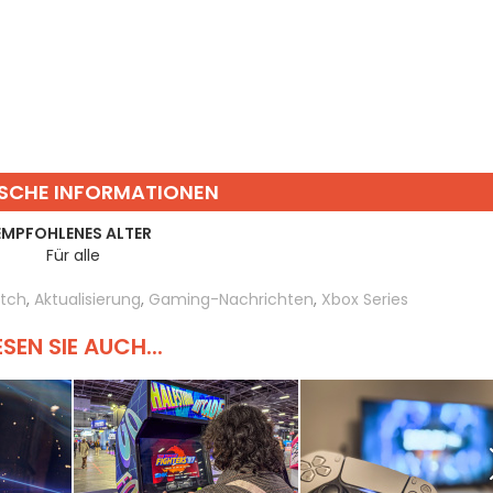
SCHE INFORMATIONEN
EMPFOHLENES ALTER
Für alle
itch
,
Aktualisierung
,
Gaming-Nachrichten
,
Xbox Series
ESEN SIE AUCH...