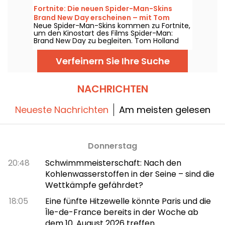
welche Titel gibt es im August 2026 gratis?
Fortnite: Die neuen Spider-Man-Skins
Hier ist die Auswahl des Monats.
Brand New Day erscheinen – mit Tom
Neue Spider-Man-Skins kommen zu Fortnite,
Holland, Hulk und dem Punisher
um den Kinostart des Films Spider-Man:
Brand New Day zu begleiten. Tom Holland
schlüpft erneut in die Rolle des Peter Parker
im Epic Games-Spiel, an der Seite von Hulk
Verfeinern Sie Ihre Suche
und dem Punisher, ab dem 31. Juli 2026.
NACHRICHTEN
Neueste Nachrichten
Am meisten gelesen
Donnerstag
20:48
Schwimmmeisterschaft: Nach den
Kohlenwasserstoffen in der Seine – sind die
Wettkämpfe gefährdet?
18:05
Eine fünfte Hitzewelle könnte Paris und die
Île-de-France bereits in der Woche ab
dem 10. August 2026 treffen.