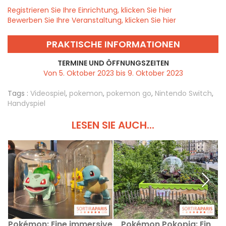
Registrieren Sie Ihre Einrichtung, klicken Sie hier
Bewerben Sie Ihre Veranstaltung, klicken Sie hier
PRAKTISCHE INFORMATIONEN
TERMINE UND ÖFFNUNGSZEITEN
Von 5. Oktober 2023 bis 9. Oktober 2023
Tags :
Videospiel
,
pokemon
,
pokemon go
,
Nintendo Switch
,
Handyspiel
LESEN SIE AUCH...
Pokémon: Eine immersive
Pokémon Pokopia: Ein