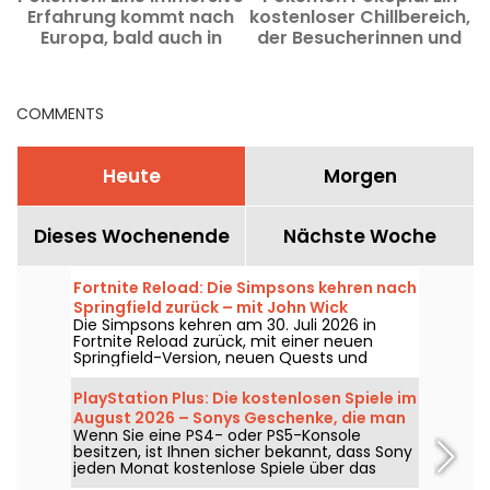
Erfahrung kommt nach
kostenloser Chillbereich,
a
Europa, bald auch in
der Besucherinnen und
Paris?
Besucher ganz in das
Spiel eintauchen lässt –
bei den Ateliers Gaîté.
COMMENTS
Heute
Morgen
Dieses Wochenende
Nächste Woche
Fortnite Reload: Die Simpsons kehren nach
Springfield zurück – mit John Wick
Die Simpsons kehren am 30. Juli 2026 in
Fortnite Reload zurück, mit einer neuen
Springfield-Version, neuen Quests und
einem Crossover mit John Wick. Das Update
ergänzt mehrere ikonische Orte, bietet
PlayStation Plus: Die kostenlosen Spiele im
einen speziellen Skin für den berüchtigten
August 2026 – Sonys Geschenke, die man
Auftragskiller und führt neue Gameplay-
Wenn Sie eine PS4- oder PS5-Konsole
nicht verpassen sollte
Elemente ein.
besitzen, ist Ihnen sicher bekannt, dass Sony
jeden Monat kostenlose Spiele über das
PlayStation Plus-Abonnement anbietet. Also,