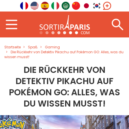
Startseite
Spaß
Gaming
Die Rückkehr von Detektiv Pikachu auf Pokémon GO: Alles, was du
wissen musst!
DIE RÜCKKEHR VON
DETEKTIV PIKACHU AUF
POKÉMON GO: ALLES, WAS
DU WISSEN MUSST!