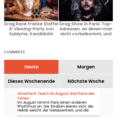
Drag Race France Staffel
Drag Show in Paris: Top-
4: Viewing-Party von
Adressen, an denen man
Sublyme, Kandidatin
nicht vorbeikommt, und
dieser Staffel, im Virage
atemberaubende
Performances
COMMENTS
Heute
Morgen
Dieses Wochenende
Nächste Woche
Annette K. feiert im August das Paris der
Ferien.
Im August nimmt Paris einen anderen
Rhythmus an. Die Straßen leeren sich, die
Hektik weicht der Gelassenheit, und die
Stadt zeigt ein ruhigeres Gesicht. Bei