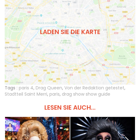
LADEN SIE DIE KARTE
Tags :
paris 4
,
Drag Queen
,
Von der Redaktion getestet
,
Stadtteil Saint Merri
,
paris
,
drag show show guide
LESEN SIE AUCH...