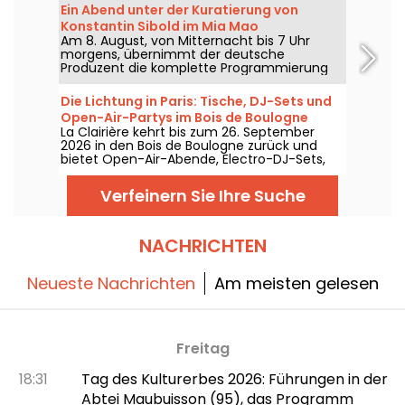
Annette K. nutzt man diese einzigartige
Ein Abend unter der Kuratierung von
Auszeit, um den Urlaubsgeist weiterzutragen
Konstantin Sibold im Mia Mao
– die Füße beinahe im Wasser, bevor der
Am 8. August, von Mitternacht bis 7 Uhr
Alltag zurückkehrt.
morgens, übernimmt der deutsche
Produzent die komplette Programmierung
im Mia Mao, umgeben von Hardt Antoine
und EG, für einen Abend, der die melodische
Die Lichtung in Paris: Tische, DJ-Sets und
House-Szene, Techno und ihre
Open-Air-Partys im Bois de Boulogne
Grenzbereiche durchquert.
La Clairière kehrt bis zum 26. September
2026 in den Bois de Boulogne zurück und
bietet Open-Air-Abende, Electro-DJ-Sets,
Foodtrucks, eine Chill-Zone sowie
reservierbare Tische. Gelegen im Domaine
Verfeinern Sie Ihre Suche
de Longchamp empfängt dieser Pariser
Outdoor-Club freitags und samstags Abend
das Publikum – mit mehreren Höhepunkten
über den ganzen Sommer hinweg.
NACHRICHTEN
Neueste Nachrichten
Am meisten gelesen
Freitag
18:31
Tag des Kulturerbes 2026: Führungen in der
Abtei Maubuisson (95), das Programm