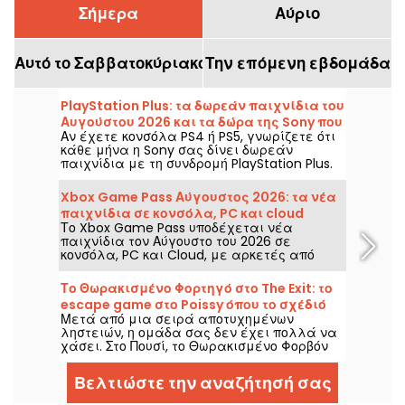
Σήμερα
Αύριο
Αυτό το Σαββατοκύριακο
Την επόμενη εβδομάδα
PlayStation Plus: τα δωρεάν παιχνίδια του
Αυγούστου 2026 και τα δώρα της Sony που
Αν έχετε κονσόλα PS4 ή PS5, γνωρίζετε ότι
δεν πρέπει να χάσετε
κάθε μήνα η Sony σας δίνει δωρεάν
παιχνίδια με τη συνδρομή PlayStation Plus.
Τότε, ποια είναι τα παιχνίδια που
προσφέρονται τον Αύγουστο του 2026;
Xbox Game Pass Αύγουστος 2026: τα νέα
Ανακαλύψτε τη φετινή επιλογή αυτού του
παιχνίδια σε κονσόλα, PC και cloud
μήνα.
Το Xbox Game Pass υποδέχεται νέα
παιχνίδια τον Αύγουστο του 2026 σε
κονσόλα, PC και Cloud, με αρκετές από
αυτές να είναι διαθέσιμες από το
λανσάρισμά τους. Ακολουθούν οι βασικές
Το Θωρακισμένο Φορτηγό στο The Exit: το
προσθήκες που ανακοίνωσε η Microsoft για
escape game στο Poissy όπου το σχέδιό
τους συνδρομητές της υπηρεσίας.
Μετά από μια σειρά αποτυχημένων
σας μπορεί τελικά να αποδώσει.
ληστειών, η ομάδα σας δεν έχει πολλά να
χάσει. Στο Πουσί, το Θωρακισμένο Φορβόν
της The Exit σας φέρνει στο τιμόνι μιας
ληστείας που στοχεύει την περιουσία ενός
Βελτιώστε την αναζήτησή σας
αρχηγού μαφίας.