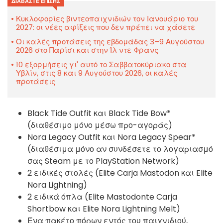
ΔΙΑΒΆΣΤΕ ΕΠΊΣΗΣ
Κυκλοφορίες βιντεοπαιχνιδιών τον Ιανουάριο του
2027: οι νέες αφίξεις που δεν πρέπει να χάσετε
Οι καλές προτάσεις της εβδομάδας 3–9 Αυγούστου
2026 στο Παρίσι και στην Ίλ ντε Φρανς
10 εξορμήσεις γι' αυτό το Σαββατοκύριακο στα
Υβλίν, στις 8 και 9 Αυγούστου 2026, οι καλές
προτάσεις
Black Tide Outfit και Black Tide Bow*
(διαθέσιμο μόνο μέσω προ-αγοράς)
Nora Legacy Outfit και Nora Legacy Spear*
(διαθέσιμα μόνο αν συνδέσετε το λογαριασμό
σας Steam με το PlayStation Network)
2 ειδικές στολές (Elite Carja Mastodon και Elite
Nora Lightning)
2 ειδικά όπλα (Elite Mastodonte Carja
Shortbow και Elite Nora Lightning Melt)
Ένα πακέτο πόρων εντός του παιχνιδιού,