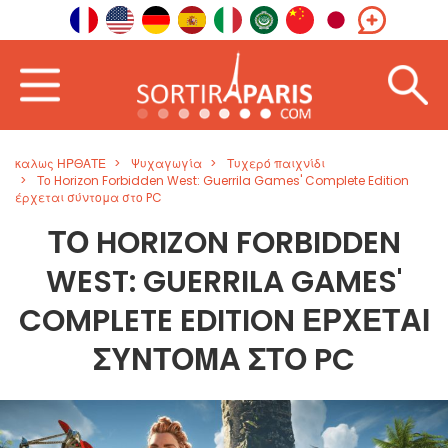
καλως ΗΡΘΑΤΕ
Ψυχαγωγία
Τυχερό παιχνίδι
Το Horizon Forbidden West: Guerrila Games' Complete Edition
έρχεται σύντομα στο PC
ΤΟ HORIZON FORBIDDEN
WEST: GUERRILA GAMES'
COMPLETE EDITION ΈΡΧΕΤΑΙ
ΣΎΝΤΟΜΑ ΣΤΟ PC