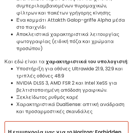
συμπεριλαμβανομένων πυρομαχικών,
φίλτρων και πακέτων γρήγορης κίνησης
Ένα κομμάτι Attakth Galop-griffe Alpha μέσα
στο παιχνίδι
Αποκλειστικά χαρακτηριστικά λειτουργίας
φωτογραφίας (ειδική πόζα και χρώματα
προσώπου)
Και εδώ είναι τα
χαρακτηριστικά του υπολογιστή
:
Υποστήριξη για οθόνες Ultrawide 21:9, 32:9 και
τριπλές οθόνες 48:9
NVIDIA DLSS 3, AMD FSR 2 και Intel XeSS για
βελτιστοποιημένη απόδοση γραφικών.
Ξεκλείδωτος ρυθμός καρέ
Χαρακτηριστικά DualSense: απτική ανάδραση
και προσαρμοστικές σκανδάλες
Η ετυμηγορία μας για το Horizon: Forbidden