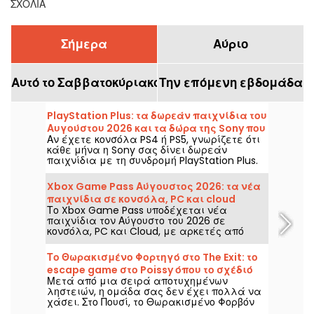
ΣΧΌΛΙΑ
Σήμερα
Αύριο
Αυτό το Σαββατοκύριακο
Την επόμενη εβδομάδα
PlayStation Plus: τα δωρεάν παιχνίδια του
Αυγούστου 2026 και τα δώρα της Sony που
Αν έχετε κονσόλα PS4 ή PS5, γνωρίζετε ότι
δεν πρέπει να χάσετε
κάθε μήνα η Sony σας δίνει δωρεάν
παιχνίδια με τη συνδρομή PlayStation Plus.
Τότε, ποια είναι τα παιχνίδια που
προσφέρονται τον Αύγουστο του 2026;
Xbox Game Pass Αύγουστος 2026: τα νέα
Ανακαλύψτε τη φετινή επιλογή αυτού του
παιχνίδια σε κονσόλα, PC και cloud
μήνα.
Το Xbox Game Pass υποδέχεται νέα
παιχνίδια τον Αύγουστο του 2026 σε
κονσόλα, PC και Cloud, με αρκετές από
αυτές να είναι διαθέσιμες από το
λανσάρισμά τους. Ακολουθούν οι βασικές
Το Θωρακισμένο Φορτηγό στο The Exit: το
προσθήκες που ανακοίνωσε η Microsoft για
escape game στο Poissy όπου το σχέδιό
τους συνδρομητές της υπηρεσίας.
Μετά από μια σειρά αποτυχημένων
σας μπορεί τελικά να αποδώσει.
ληστειών, η ομάδα σας δεν έχει πολλά να
χάσει. Στο Πουσί, το Θωρακισμένο Φορβόν
της The Exit σας φέρνει στο τιμόνι μιας