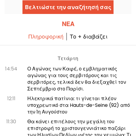
ληστείας που στοχεύει την περιουσία ενός
Βελτιώστε την αναζήτησή σας
αρχηγού μαφίας.
ΝΈΑ
Πληροφορική
Το + διαβάζει
Τετάρτη
14:54
Ο Αγώνας των Καφέ, ο εμβληματικός
αγώνας για τους σερβιτόρους και τις
σερβιτόρες, τελικά δεν θα διεξαχθεί τον
Σεπτέμβριο στο Παρίσι.
12:11
Ηλεκτρικά πατίνια: τι γίνεται πλέον
υποχρεωτικό στα Hauts-de-Seine (92) από
την 1η Αυγούστου
11:30
Θα κάνει επιτέλους την μεγάλη του
επιστροφή το χριστουγεννιάτικο παζάρι
των Ηλυσίων Πεδίων φέτος τον χειμώνα; Τι