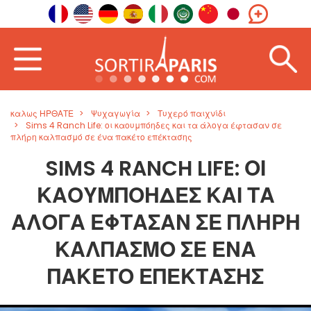
καλως ΗΡΘΑΤΕ
Ψυχαγωγία
Τυχερό παιχνίδι
Sims 4 Ranch Life: οι καουμπόηδες και τα άλογα έφτασαν σε
πλήρη καλπασμό σε ένα πακέτο επέκτασης
SIMS 4 RANCH LIFE: ΟΙ
ΚΑΟΥΜΠΌΗΔΕΣ ΚΑΙ ΤΑ
ΆΛΟΓΑ ΈΦΤΑΣΑΝ ΣΕ ΠΛΉΡΗ
ΚΑΛΠΑΣΜΌ ΣΕ ΈΝΑ
ΠΑΚΈΤΟ ΕΠΈΚΤΑΣΗΣ