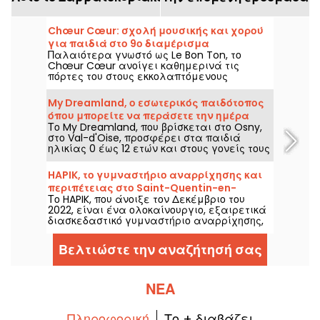
Chœur Cœur: σχολή μουσικής και χορού
για παιδιά στο 9ο διαμέρισμα
Παλαιότερα γνωστό ως Le Bon Ton, το
Chœur Cœur ανοίγει καθημερινά τις
πόρτες του στους εκκολαπτόμενους
μουσικούς και χορευτές, προσφέροντας
μαθήματα χορού και μουσικής, καθώς και
My Dreamland, ο εσωτερικός παιδότοπος
ένα βιβλιοπωλείο που ειδικεύεται στα
όπου μπορείτε να περάσετε την ημέρα
παιδικά περιοδικά.
Το My Dreamland, που βρίσκεται στο Osny,
σας με την οικογένεια στο Osny
στο Val-d'Oise, προσφέρει στα παιδιά
ηλικίας 0 έως 12 ετών και στους γονείς τους
την ευκαιρία να περάσουν διασκεδαστικά
εξερευνώντας και ασκώντας τον εσωτερικό
HAPIK, το γυμναστήριο αναρρίχησης και
παιδότοπό του, έκτασης 2.300 τ.μ.
περιπέτειας στο Saint-Quentin-en-
Το HAPIK, που άνοιξε τον Δεκέμβριο του
Yvelines
2022, είναι ένα ολοκαίνουργιο, εξαιρετικά
διασκεδαστικό γυμναστήριο αναρρίχησης,
όπου μπορείτε να ξεσκάσετε με την
οικογένειά σας, τους φίλους σας για ένα
Βελτιώστε την αναζήτησή σας
πάρτι γενεθλίων ή τους συναδέλφους σας
για μια εκδήλωση ομαδικής ανάπτυξης.
ΝΈΑ
Πληροφορική
Το + διαβάζει