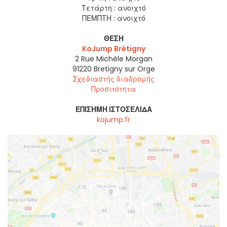
Τετάρτη :
ανοιχτό
ΠΕΜΠΤΗ :
ανοιχτό
ΘΈΣΗ
KoJump Brétigny
2 Rue Michèle Morgan
91220
Bretigny sur Orge
Σχεδιαστής διαδρομής
Προσιτότητα
ΕΠΊΣΗΜΗ ΙΣΤΟΣΕΛΊΔΑ
kojump.fr