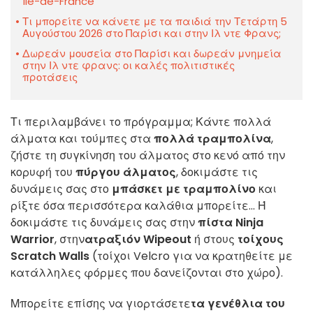
Île-de-France
Τι μπορείτε να κάνετε με τα παιδιά την Τετάρτη 5
Αυγούστου 2026 στο Παρίσι και στην Ιλ ντε Φρανς;
Δωρεάν μουσεία στο Παρίσι και δωρεάν μνημεία
στην Ιλ ντε φρανς: οι καλές πολιτιστικές
προτάσεις
Τι περιλαμβάνει το πρόγραμμα; Κάντε πολλά
άλματα και τούμπες στα
πολλά τραμπολίνα
,
ζήστε τη συγκίνηση του άλματος στο κενό από την
κορυφή του
πύργου άλματος
, δοκιμάστε τις
δυνάμεις σας στο
μπάσκετ με τραμπολίνο
και
ρίξτε όσα περισσότερα καλάθια μπορείτε... Ή
δοκιμάστε τις δυνάμεις σας στην
πίστα Ninja
Warrior
, στην
ατραξιόν Wipeout
ή στους
τοίχους
Scratch Walls
(τοίχοι Velcro για να κρατηθείτε με
κατάλληλες φόρμες που δανείζονται στο χώρο).
Μπορείτε επίσης να γιορτάσετε
τα γενέθλια του