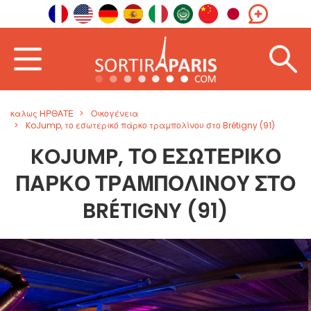
καλως ΗΡΘΑΤΕ
Οικογένεια
KoJump, το εσωτερικό πάρκο τραμπολίνου στο Brétigny (91)
KOJUMP, ΤΟ ΕΣΩΤΕΡΙΚΌ
ΠΆΡΚΟ ΤΡΑΜΠΟΛΊΝΟΥ ΣΤΟ
BRÉTIGNY (91)