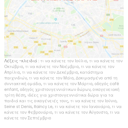
Λέξεις -κλειδιά :
τι να κάνετε τον Ιούλιο
,
τι να κάνετε τον
Οκτώβριο
,
τι να κάνετε τον Νοέμβριο
,
τι να κάνετε τον
Απρίλιο
,
τι να κάνετε τον Δεκέμβριο
,
κατάστημα
παιχνιδιών
,
τι να κάνετε τον Μάιο
,
Δοκιμασμένο από τη
συντακτική ομάδα
,
τι να κάνετε τον Μάρτιο
,
οδηγός café
enfant
,
οδηγός χριστουγεννιάτικων δώρων
,
οικογενειακή
τρίτη θέση
,
ιδέες για χριστουγεννιάτικα δώρα για τα
παιδιά και τις οικογένειές τους
,
τι να κάνετε τον Ιούνιο
,
Seine st Denis
,
Raincy Le
,
τι να κάνετε τον Ιανουάριο
,
τι να
κάνετε τον Φεβρουάριο
,
τι να κάνετε τον Αύγουστο
,
τι να
κάνετε τον Σεπτέμβριο