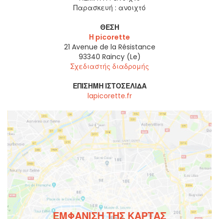
Παρασκευή :
ανοιχτό
ΘΈΣΗ
Η picorette
21 Avenue de la Résistance
93340
Raincy (Le)
Σχεδιαστής διαδρομής
ΕΠΊΣΗΜΗ ΙΣΤΟΣΕΛΊΔΑ
lapicorette.fr
ΕΜΦΆΝΙΣΗ ΤΗΣ ΚΆΡΤΑΣ