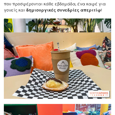
που προσφέρονται κάθε εβδομάδα, ένα καφέ για
γονείς και
δημιουργικές συνεδρίες απεριτίφ
!