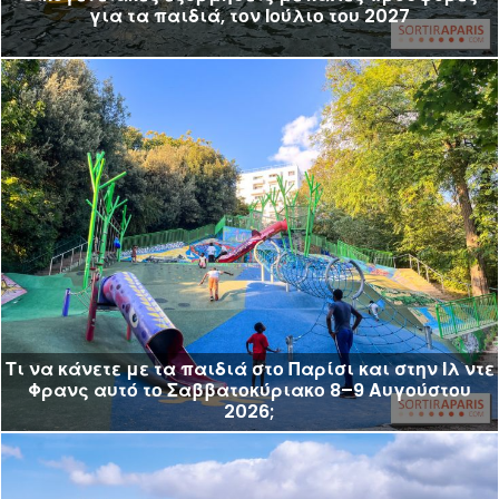
για τα παιδιά, τον Ιούλιο του 2027
Τι να κάνετε με τα παιδιά στο Παρίσι και στην Ιλ ντε
Φρανς αυτό το Σαββατοκύριακο 8–9 Αυγούστου
2026;