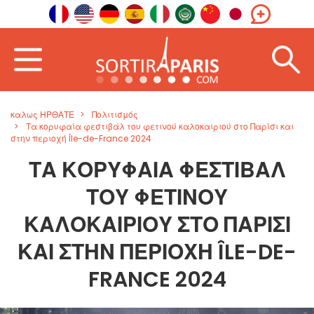
καλως ΗΡΘΑΤΕ
Πολιτισμός
Τα κορυφαία φεστιβάλ του φετινού καλοκαιριού στο Παρίσι και
στην περιοχή Île-de-France 2024
ΤΑ ΚΟΡΥΦΑΊΑ ΦΕΣΤΙΒΆΛ
ΤΟΥ ΦΕΤΙΝΟΎ
ΚΑΛΟΚΑΙΡΙΟΎ ΣΤΟ ΠΑΡΊΣΙ
ΚΑΙ ΣΤΗΝ ΠΕΡΙΟΧΉ ÎLE-DE-
FRANCE 2024