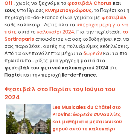
Off
, χωρίς να ξεχνάμε το
φεστιβάλ Chorus
και
τους
υπαίθριους
κινηματογράφους
, το Παρίσι και η
περιοχή Ile-de-France είναι γεμάτα με
φεστιβάλ
κάθε καλοκαίρι. Δείτε όλα τα
υπέροχα μέρη για να
πάτε
αυτό το
καλοκαίρι 2024
. Για την περίσταση,
το
Sortiraparis
αποφάσισε να σας καθοδηγήσει και να
σας παραθέσει αυτές τις πολυάριθμες εκδηλώσεις.
Από τα ανεπανάληπτα μέχρι τα
δωρεάν
και τα πιο
πρωτότυπα... ρίξτε μια γρήγορη ματιά στα
φεστιβάλ του φετινού καλοκαιριού
2024
στο
Παρίσι
και την περιοχή
Ile-de-France
.
Φεστιβάλ στο Παρίσι τον Ιούνιο του
2024
Les Musicales du Châtel στο
Provins: δωρεάν συναυλίες
και μαθήματα μεσαιωνικού
χορού αυτό το καλοκαίρι