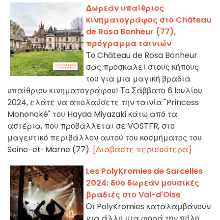
Δωρεάν υπαίθριος
κινηματογράφος στο Château
de Rosa Bonheur (77),
πρόγραμμα ταινιών
Το Château de Rosa Bonheur
σας προσκαλεί στους κήπους
του για μια μαγική βραδιά
υπαίθριου κινηματογράφου! Το Σάββατο 6 Ιουλίου
2024, ελάτε να απολαύσετε την ταινία "Princess
Mononoké" του Hayao Miyazaki κάτω από τα
αστέρια, που προβάλλεται σε VOSTFR, στο
μαγευτικό περιβάλλον αυτού του κοσμήματος του
Seine-et-Marne (77).
[Διαβάστε περισσότερα]
Les PolyKromies de Sarcelles
2024: δύο δωρεάν μουσικές
βραδιές στο Val-d'Oise
Οι PolyKromies καταλαμβάνουν
για άλλη μια φορά την πόλη