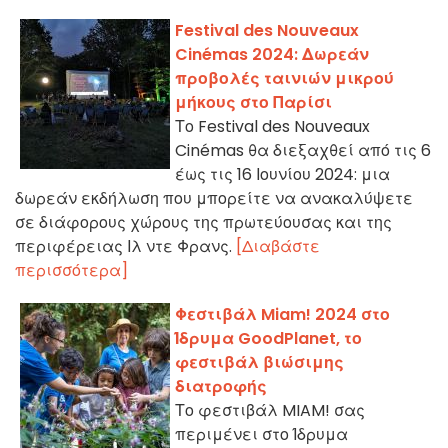
Festival des Nouveaux
Cinémas 2024: Δωρεάν
προβολές ταινιών μικρού
μήκους στο Παρίσι
Το Festival des Nouveaux
Cinémas θα διεξαχθεί από τις 6
έως τις 16 Ιουνίου 2024: μια
δωρεάν εκδήλωση που μπορείτε να ανακαλύψετε
σε διάφορους χώρους της πρωτεύουσας και της
περιφέρειας Ιλ ντε Φρανς.
[Διαβάστε
περισσότερα]
Φεστιβάλ Miam! 2024 στο
Ίδρυμα GoodPlanet, το
φεστιβάλ βιώσιμης
διατροφής
Το φεστιβάλ MIAM! σας
περιμένει στο Ίδρυμα