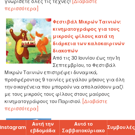
γνωρίσετε όλες τις τέχνες!
[Διαβάστε
περισσότερα]
Φεστιβάλ Μικρών Ταινιών:
κινηματογράφος για τους
μικρούς φίλους κατά τη
διάρκεια των καλοκαιρινών
διακοπών
Από τις 30 Ιουνίου έως την 1η
Σεπτεμβρίου, το Φεστιβάλ
Μικρών Ταινιών επιστρέφει δυναμικά,
προσφέροντας 9 ταινίες μεγάλου μήκους για όλη
την οικογένεια που μπορούν να απολαύσουν μαζί
με τους μικρούς τους φίλους στους μαύρους
κινηματογράφους του Παρισιού.
[Διαβάστε
περισσότερα]
Les Pestacles 2024, το
Αυτή την
Αυτό το
Instagram
Ʃυµβουλές
πρόγραμμα του φεστιβάλ
εβδοµάδα
Ʃαββατοκύριακο