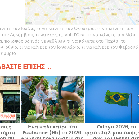
άνετε τον Ιούλιο
,
τι να κάνετε τον Οκτώβριο
,
τι να κάνετε τον
ε τον Δεκέμβριο
,
τι να κάνετε Val d'Oise
,
τι να κάνετε τον Μάιο
,
s
,
παιδικός οδηγός γενεθλίων
,
τι να κάνετε στο Παρίσι το
ν Ιούνιο
,
τι να κάνετε τον Ιανουάριο
,
τι να κάνετε τον Φεβρουά
τέμβριο
ΒΆΣΤΕ ΕΠΊΣΗΣ ...
οπές:
Ένα καλοκαίρι στο
Odoya 2026, το
τήρια
Eaubonne (95) το 2026:
φεστιβάλ μουσικής 
on du
δωρεάν εκδηλώσεις στο
σας ταξιδεύει στ