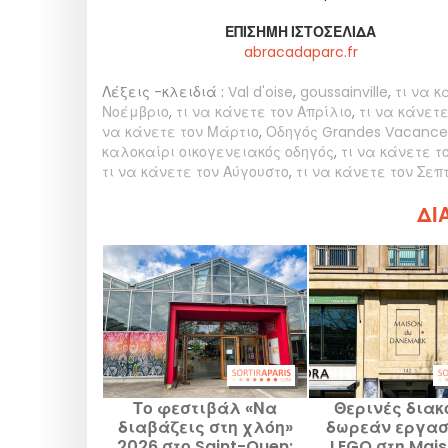
ΕΠΊΣΗΜΗ ΙΣΤΟΣΕΛΊΔΑ
abracadaparc.fr
Λέξεις -κλειδιά :
Val d'oise
,
goussainville
,
τι να κ
Νοέμβριο
,
τι να κάνετε τον Απρίλιο
,
τι να κάνετ
να κάνετε τον Μάρτιο
,
Οδηγός Grandes Vacance
καλοκαίρι οικογενειακός οδηγός
,
τι να κάνετε το
τι να κάνετε τον Αύγουστο
,
τι να κάνετε τον Σεπ
ΔΙΑ
Το φεστιβάλ «Να
Θερινές διακ
διαβάζεις στη χλόη»
δωρεάν εργασ
2026 στο Saint-Ouen:
LEGO στη Mais