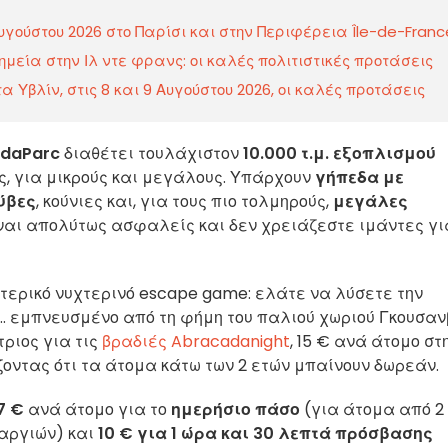
γούστου 2026 στο Παρίσι και στην Περιφέρεια Île-de-Franc
εία στην Ιλ ντε φρανς: οι καλές πολιτιστικές προτάσεις
α Υβλίν, στις 8 και 9 Αυγούστου 2026, οι καλές προτάσεις
adaParc
διαθέτει τουλάχιστον
10.000 τ.μ. εξοπλισμού
ς, για μικρούς και μεγάλους. Υπάρχουν
γήπεδα με
ύβες
, κούνιες και, για τους πιο τολμηρούς,
μεγάλες
είναι απολύτως ασφαλείς και δεν χρειάζεστε ιμάντες γι
τερικό νυχτερινό escape game: ελάτε να λύσετε την
. εμπνευσμένο από τη φήμη του παλιού χωριού Γκουσαν
τριος για τις
βραδιές Abracadanight
, 15 € ανά άτομο στ
ίζοντας ότι τα άτομα κάτω των 2 ετών μπαίνουν δωρεάν.
7 €
ανά άτομο για το
ημερήσιο πάσο
(για άτομα από 2
 αργιών) και
10 € για 1 ώρα και 30 λεπτά πρόσβασης