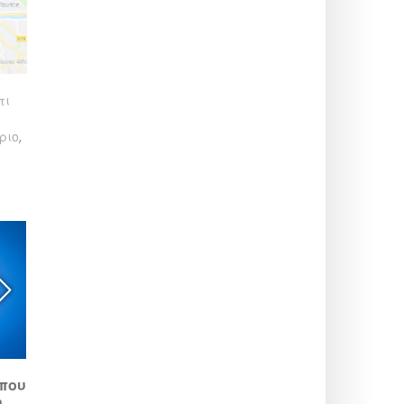
τι
ριο
,
Stains Plage 2026:
Καλό σχέδιο για
που
δωρεάν εκδηλώσεις και
οικογένειες: η θερινή
η
δραστηριότητες για τις
νησίδα του Épinay-sur-