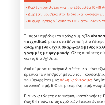
Καλές προτάσεις για την εβδομάδα 10–16 Αυ
Δωρεάν μουσεία στο Παρίσι και δωρεάν μνημ
10 εξορμήσεις γι' αυτό το Σαββατοκύριακο στ
Τι περιλαμβάνει το πρόγραμμα;
Το Abrac
παιχνιδιού
, μέσα στα δέντρα ή στο έδαφο
αναρτημένο δίχτυ
,
σκαρφαλωμένες καλ
γραμμές με φερμουάρ
. Όλες οι πίστες 
να τις διασχίσετε.
Από σήμερα το πάρκο διαθέτει και ένα εξω
έρευνα των λησμονημένων του Γκουσανβίλ..
που θεωρείται μια
πόλη-φάντασμα
. Λογίσ
κανονική τιμή, 5 € σε μειωμένη τιμή, γνωρ
Για να φτάσετε στο πάρκο, κοστολογήστε
1
έως 64 ετών, εκτός σχολικών διακοπών και