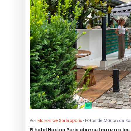
Por
Manon de Sortiraparis
· Fotos de Manon de Sort
El hotel Hoxton Paris abre su terraza a los