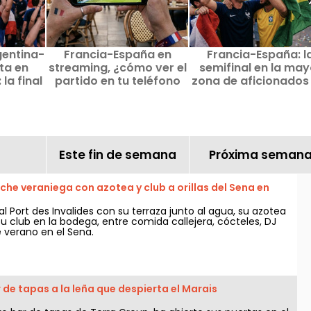
gentina-
Francia-España en
Francia-España: l
ta en
streaming, ¿cómo ver el
semifinal en la may
la final
partido en tu teléfono
zona de aficionados
igante
esta noche?
78
Este fin de semana
Próxima seman
niche veraniega con azotea y club a orillas del Sena en
al Port des Invalides con su terraza junto al agua, su azotea
u club en la bodega, entre comida callejera, cócteles, DJ
e verano en el Sena.
ar de tapas a la leña que despierta el Marais