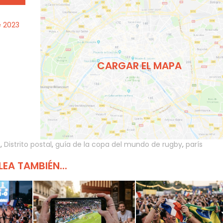
e 2023
CARGAR EL MAPA
3
,
Distrito postal
,
guía de la copa del mundo de rugby
,
parís
LEA TAMBIÉN...