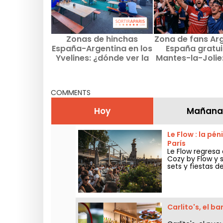
Zonas de hinchas
Zona de fans Ar
España-Argentina en los
España gratui
Yvelines: ¿dónde ver la
Mantes-la-Jolie: 
final este domingo?
en pantalla g
COMMENTS
Hoy
Mañana
Le Flow : la pé
París
Le Flow regresa 
Cozy by Flow y s
sets y fiestas d
Carlito's, el b