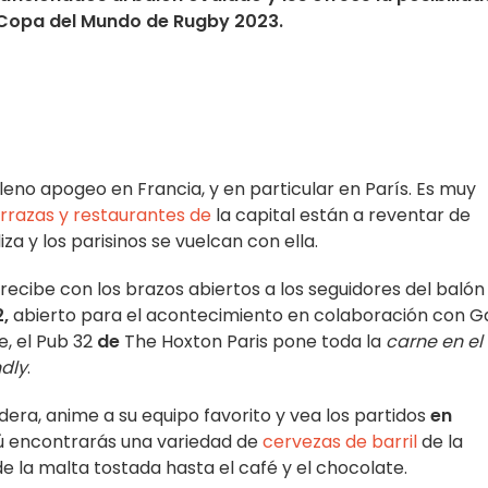
a Copa del Mundo de Rugby 2023.
leno apogeo en Francia, y en particular en París. Es muy
errazas y restaurantes de
la capital están a reventar de
iza y los parisinos se vuelcan con ella.
recibe con los brazos abiertos a los seguidores del balón
2,
abierto para el acontecimiento en colaboración con Gal
e, el Pub 32
de
The Hoxton Paris pone toda la
carne en el
ndly
.
ra, anime a su equipo favorito y vea los partidos
en
ú encontrarás una variedad de
cervezas de barril
de la
e la malta tostada hasta el café y el chocolate.