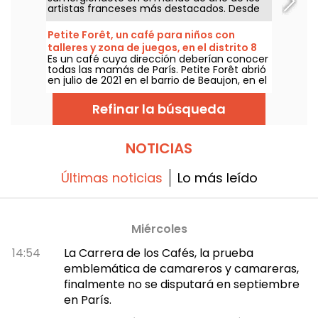
artistas franceses más destacados. Desde
el 11 de abril hasta el 6 de septiembre de
2026, el Museo Rodin abre las puertas de su
Petite Forêt, un café para niños con
Ateliér Rodin para que los pequeños
talleres y zona de juegos, en el distrito 8
exploradores descubran el fascinante
Es un café cuya dirección deberían conocer
mundo de la escultura. No te pierdas las
todas las mamás de París. Petite Forêt abrió
novedades que trae esta temporada 2026.
en julio de 2021 en el barrio de Beaujon, en el
distrito 8, y ofrece un espacio familiar con
cafetería, talleres y una pequeña zona de
Refinar la búsqueda
juegos.
NOTICIAS
Últimas noticias
Lo más leído
Miércoles
14:54
La Carrera de los Cafés, la prueba
emblemática de camareros y camareras,
finalmente no se disputará en septiembre
en París.