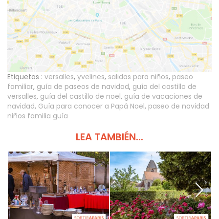
Etiquetas :
versalles
,
yvelines
,
salidas para niños
,
paseo
familiar
,
guía de paseos de navidad
,
guía del castillo de
versalles
,
guía del castillo de noel
,
guía de vacaciones de
navidad
,
Guía para conocer a Papá Noel
,
paseo de navidad
niños familia guía
LEA TAMBIÉN...