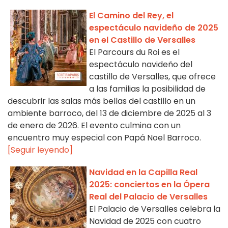
El Camino del Rey, el
espectáculo navideño de 2025
en el Castillo de Versalles
El Parcours du Roi es el
espectáculo navideño del
castillo de Versalles, que ofrece
a las familias la posibilidad de
descubrir las salas más bellas del castillo en un
ambiente barroco, del 13 de diciembre de 2025 al 3
de enero de 2026. El evento culmina con un
encuentro muy especial con Papá Noel Barroco.
[Seguir leyendo]
Navidad en la Capilla Real
2025: conciertos en la Ópera
Real del Palacio de Versalles
El Palacio de Versalles celebra la
Navidad de 2025 con cuatro