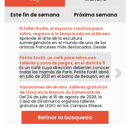
Este fin de semana
Próxima semana
El taller Rodin, el espacio creativo para
niños, regresa a la temporada en el Museo
Aprende el arte de la escultura
Rodin
sumergiéndote en el mundo de uno de los
artistas franceses más destacados. Desde
el 11 de abril hasta el 6 de septiembre de
2026, el Museo Rodin abre las puertas de su
Petite Forêt, un café para niños con
Ateliér Rodin para que los pequeños
talleres y zona de juegos, en el distrito 8
exploradores descubran el fascinante
Es un café cuya dirección deberían conocer
mundo de la escultura. No te pierdas las
todas las mamás de París. Petite Forêt abrió
novedades que trae esta temporada 2026.
en julio de 2021 en el barrio de Beaujon, en el
distrito 8, y ofrece un espacio familiar con
cafetería, talleres y una pequeña zona de
Vacaciones de verano: talleres gratuitos
juegos.
de LEGO en la Maison du Danemark de
Del 24 de julio al 16 de agosto de 2026, la
París
Casa de Dinamarca organiza talleres
gratuitos de LEGO en los Campos Elíseos.
Abiertos a niños, a familias y a los
aficionados a la construcción, estos
Refinar la búsqueda
encuentros permiten descubrir el universo
de la famosa marca danesa a través de
espacios de creación con acceso libre.