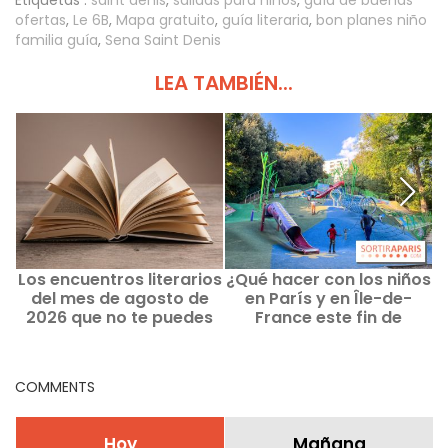
Etiquetas :
saint denis
,
salidas para niños
,
guía de buenas
ofertas
,
Le 6B
,
Mapa gratuito
,
guía literaria
,
bon planes niño
familia guía
,
Sena Saint Denis
LEA TAMBIÉN...
Los encuentros literarios
¿Qué hacer con los niños
del mes de agosto de
en París y en Île-de-
m
2026 que no te puedes
France este fin de
perder en París y en Île-
semana del 8 al 9 de
P
de-France
agosto de 2026?
COMMENTS
Hoy
Mañana