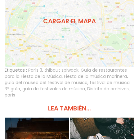
CARGAR EL MAPA
Etiquetas :
París 3
,
thibaut spiwack
,
Guía de restaurantes
para la Fiesta de la Música
,
Fiesta de la música marinera
,
guía del museo del festival de música
,
festival de música
3ª guía
,
guía de festivales de música
,
Distrito de archivos
,
parís
LEA TAMBIÉN...