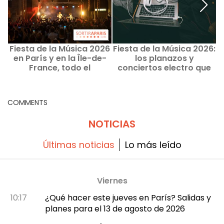
Fiesta de la Música 2026
Fiesta de la Música 2026:
F
en París y en la Île-de-
los planazos y
France, todo el
conciertos electro que
programa de conciertos
no te puedes perder en
y buenos planes
París
COMMENTS
NOTICIAS
Últimas noticias
Lo más leído
Viernes
10:17
¿Qué hacer este jueves en París? Salidas y
planes para el 13 de agosto de 2026