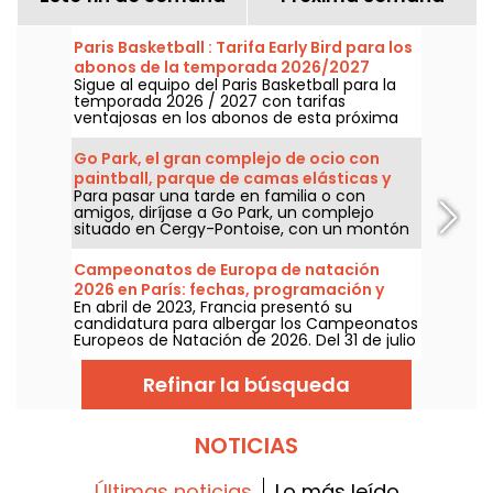
Paris Basketball : Tarifa Early Bird para los
abonos de la temporada 2026/2027
Sigue al equipo del Paris Basketball para la
temporada 2026 / 2027 con tarifas
ventajosas en los abonos de esta próxima
temporada que se presenta prometedora.
Entre choques europeos de prestigio,
Go Park, el gran complejo de ocio con
animaciones XXL y un ambiente de locura,
paintball, parque de camas elásticas y
aquí tienes por qué es el evento deportivo y
Para pasar una tarde en familia o con
footbulle de Pontoise
de ocio que no te puedes perder.
amigos, diríjase a Go Park, un complejo
situado en Cergy-Pontoise, con un montón
de actividades para elegir. Paintball, parque
de camas elásticas, lucha de sumo, fútbol
Campeonatos de Europa de natación
sala o fútbol en burbujas: ¡lo pasarás en
2026 en París: fechas, programación y
grande!
En abril de 2023, Francia presentó su
todo lo que hay que saber sobre la
candidatura para albergar los Campeonatos
competición
Europeos de Natación de 2026. Del 31 de julio
al 16 de agosto, el Centro Acuático Olímpico
te espera para apoyar a nuestros
Refinar la búsqueda
nadadores. ¡Aquí tienes toda la información
que debes conocer sobre la competición y
las pruebas!
NOTICIAS
Últimas noticias
Lo más leído