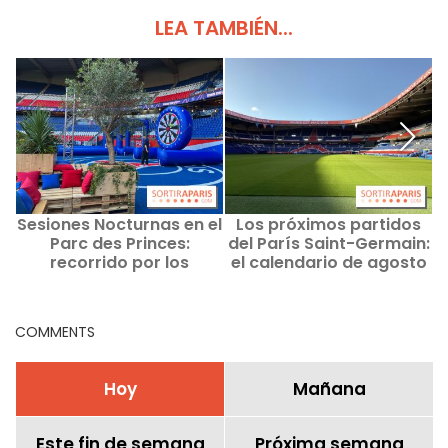
LEA TAMBIÉN...
Sesiones Nocturnas en el
Los próximos partidos
¿
Parc des Princes:
del París Saint-Germain:
recorrido por los
el calendario de agosto
bastidores del PSG de
de 2026 y la cadena de
noche y guinguette
televisión.
festiva con sets de DJ
COMMENTS
Hoy
Mañana
Este fin de semana
Próxima semana