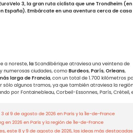
EuroVelo 3, la gran ruta ciclista que une Trondheim (en
n España). Embárcate en una aventura cerca de casa
e a noreste,
la
Scandibérique atraviesa una veintena de
 y numerosas ciudades, como
Burdeos
,
París
,
Orleans
,
 más larga de Francia
, con un total de 1.700 kilómetros p
 sólo algunos tramos, ya que también atraviesa la regió
ndo por Fontainebleau, Corbeil-Essonnes, París, Créteil, 
 al 9 de agosto de 2026 en París y la Île-de-France
ing en 2026 en París y la región de Île-de-France
nes, este 8 y 9 de agosto de 2026, las ideas más destacadas