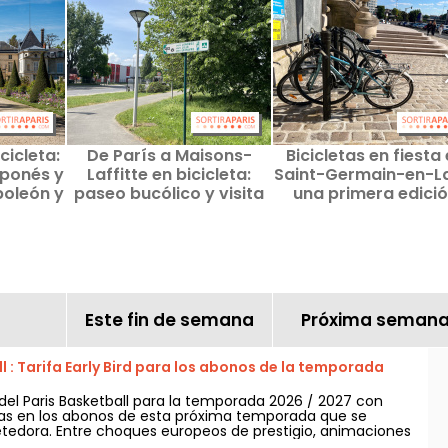
cicleta:
De París a Maisons-
Bicicletas en fiesta
japonés y
Laffitte en bicicleta:
Saint-Germain-en-L
poleón y
paseo bucólico y visita
una primera edici
e
al castillo
gratuita para volve
subirse a la bici
Este fin de semana
Próxima seman
l : Tarifa Early Bird para los abonos de la temporada
 del Paris Basketball para la temporada 2026 / 2027 con
sas en los abonos de esta próxima temporada que se
edora. Entre choques europeos de prestigio, animaciones
te de locura, aquí tienes por qué es el evento deportivo y