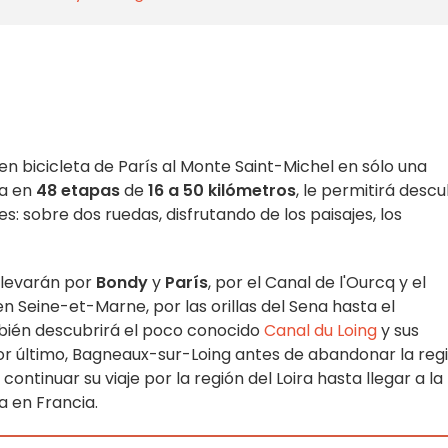
 en bicicleta de París al Monte Saint-Michel en sólo una
a en
48 etapas
de
16 a 50 kilómetros
, le permitirá descu
s: sobre dos ruedas, disfrutando de los paisajes, los
 llevarán por
Bondy
y
París
, por el Canal de l'Ourcq y el
n Seine-et-Marne, por las orillas del Sena hasta el
mbién descubrirá el poco conocido
Canal du Loing
y sus
por último, Bagneaux-sur-Loing antes de abandonar la reg
ontinuar su viaje por la región del Loira hasta llegar a la
a en Francia.