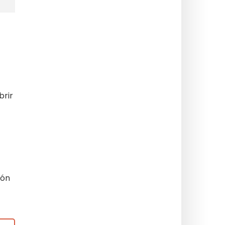
brir
ión