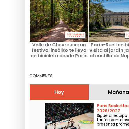
Valle de Chevreuse: un
París-Rueil en bi
festival insólito te lleva
visita al jardín 
en bicicleta desde París
al castillo de Na
hasta Nogent-le-Roi
Joséphin
COMMENTS
Hoy
Mañana
Paris Basketbal
2026/2027
Sigue al equipo
tarifas ventajo
presenta promet
XXL y un ambien