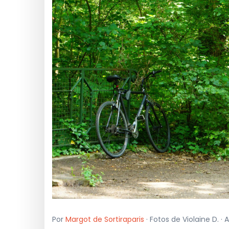
Por
Margot de Sortiraparis
· Fotos de Violaine D. ·