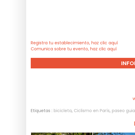
Registra tu establecimiento, haz clic aquí
Comunica sobre tu evento, haz clic aquí
INFO
w
Etiquetas :
bicicleta
,
Ciclismo en París
,
paseo guia