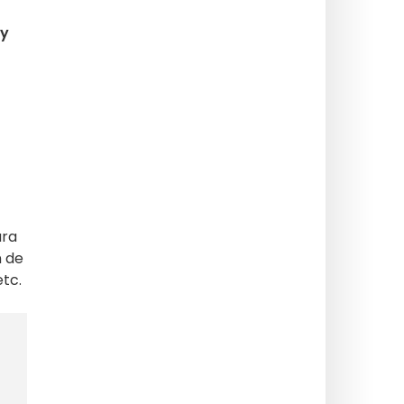
 y
ara
n de
etc.