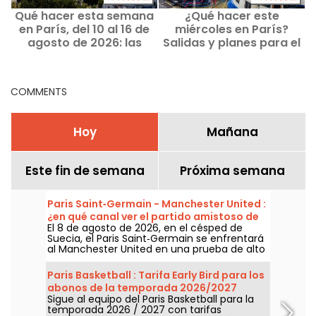
Qué hacer esta semana
¿Qué hacer este
en París, del 10 al 16 de
miércoles en París?
agosto de 2026: las
Salidas y planes para el
salidas imprescindibles
12 de agosto de 2026
COMMENTS
Hoy
Mañana
Este fin de semana
Próxima semana
Paris Saint‑Germain - Manchester United :
¿en qué canal ver el partido amistoso de
El 8 de agosto de 2026, en el césped de
la pretemporada?
Suecia, el Paris Saint‑Germain se enfrentará
al Manchester United en una prueba de alto
nivel previa a una nueva temporada. Un
choque histórico y un duelo de prestigio tras
Paris Basketball : Tarifa Early Bird para los
la Copa del Mundo de fútbol. ¿En qué
abonos de la temporada 2026/2027
cadena ver los dos amistosos?
Sigue al equipo del Paris Basketball para la
temporada 2026 / 2027 con tarifas