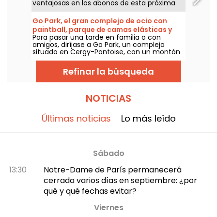
ventajosas en los abonos de esta próxima
temporada que se presenta prometedora.
Entre choques europeos de prestigio,
Go Park, el gran complejo de ocio con
animaciones XXL y un ambiente de locura,
paintball, parque de camas elásticas y
aquí tienes por qué es el evento deportivo y
Para pasar una tarde en familia o con
footbulle de Pontoise
de ocio que no te puedes perder.
amigos, diríjase a Go Park, un complejo
situado en Cergy-Pontoise, con un montón
de actividades para elegir. Paintball, parque
de camas elásticas, lucha de sumo, fútbol
Refinar la búsqueda
sala o fútbol en burbujas: ¡lo pasarás en
grande!
NOTICIAS
Últimas noticias
Lo más leído
Sábado
13:30
Notre-Dame de París permanecerá
cerrada varios días en septiembre: ¿por
qué y qué fechas evitar?
Viernes