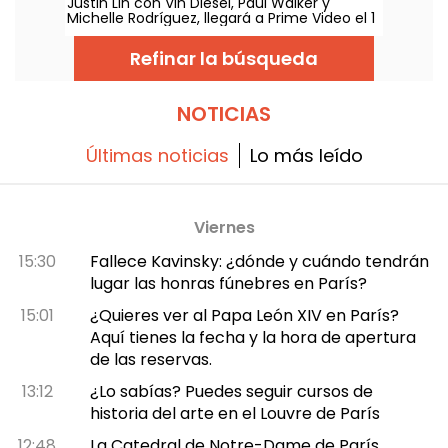
Justin Lin con Vin Diesel, Paul Walker y
Michelle Rodríguez, llegará a Prime Video el 1
de agosto de 2026, junto a varios capítulos
de la saga.
Refinar la búsqueda
NOTICIAS
Últimas noticias
Lo más leído
Viernes
15:30
Fallece Kavinsky: ¿dónde y cuándo tendrán
lugar las honras fúnebres en París?
15:01
¿Quieres ver al Papa León XIV en París?
Aquí tienes la fecha y la hora de apertura
de las reservas.
13:12
¿Lo sabías? Puedes seguir cursos de
historia del arte en el Louvre de París
12:48
La Catedral de Notre-Dame de París