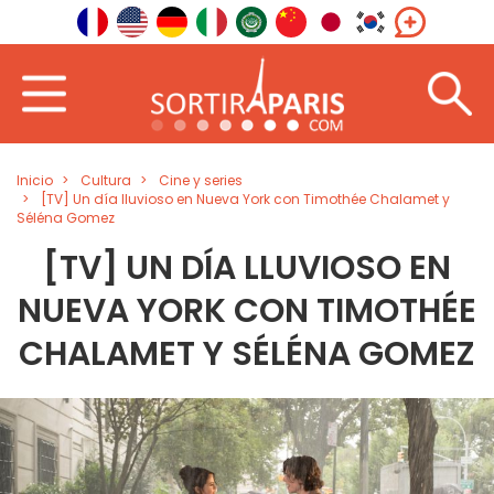
Inicio
Cultura
Cine y series
[TV] Un día lluvioso en Nueva York con Timothée Chalamet y
Séléna Gomez
[TV] UN DÍA LLUVIOSO EN
NUEVA YORK CON TIMOTHÉE
CHALAMET Y SÉLÉNA GOMEZ