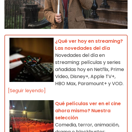
¿Qué ver hoy en streaming?
Las novedades del día
Novedades del día en
streaming: películas y series
añadidas hoy en Netflix, Prime
Video, Disney+, Apple TV+,
HBO Max, Paramount+ y VOD.
[Seguir leyendo]
Qué películas ver en el cine
ahora mismo? Nuestra
selección
Comedia, terror, animación,
drama o blockbuster: