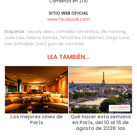
Comienza en 21:10
SITIO WEB OFICIAL
www.facebook.com
Etiquetas :
woody allen
,
comedia romántica
,
Elle Fanning
,
Jude Law
,
Selena Gómez
,
Timothée Chalamet
,
Diego Luna
,
Liev Schreiber
,
[cin] guía de comedia
LEA TAMBIÉN...
Los mejores cines de
Qué hacer esta semana
P
París
en París, del 10 al 16 de
d
agosto de 2026: las
2
salidas imprescindibles