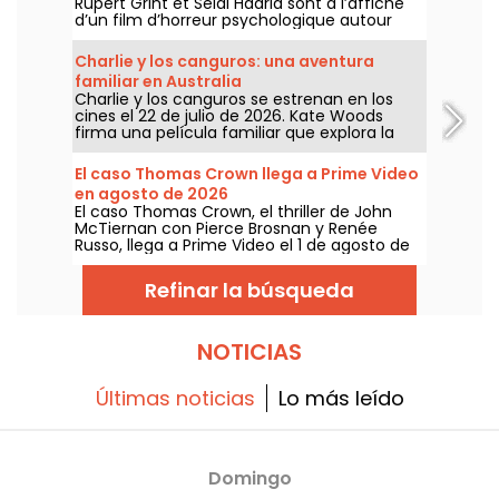
Rupert Grint et Seidi Haarla sont à l’affiche
d’un film d’horreur psychologique autour
d’une naissance qui vire au cauchemar.
Charlie y los canguros: una aventura
familiar en Australia
Charlie y los canguros se estrenan en los
cines el 22 de julio de 2026. Kate Woods
firma una película familiar que explora la
amistad, la naturaleza y el descubrimiento
de Australia.
El caso Thomas Crown llega a Prime Video
en agosto de 2026
El caso Thomas Crown, el thriller de John
McTiernan con Pierce Brosnan y Renée
Russo, llega a Prime Video el 1 de agosto de
2026.
Refinar la búsqueda
NOTICIAS
Últimas noticias
Lo más leído
Domingo