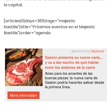
la capital.
[articles|0|days=365|tags="majestic
bastille"|title="Próximos eventos en el Majestic
Bastille"|order="agenda