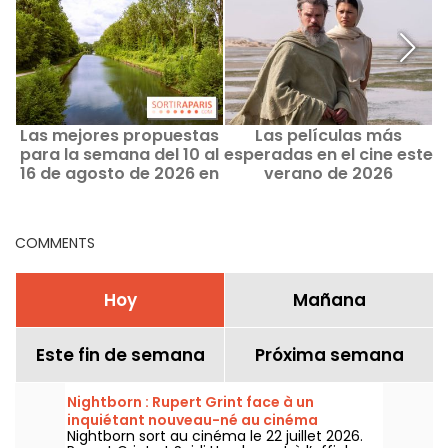
Las mejores propuestas
Las películas más
para la semana del 10 al
esperadas en el cine este
v
16 de agosto de 2026 en
verano de 2026
París y la Île-de-France
COMMENTS
Hoy
Mañana
Este fin de semana
Próxima semana
Nightborn : Rupert Grint face à un
inquiétant nouveau-né au cinéma
Nightborn sort au cinéma le 22 juillet 2026.