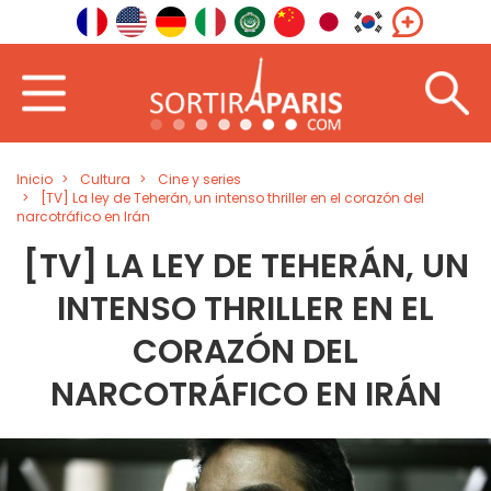
Inicio
Cultura
Cine y series
[TV] La ley de Teherán, un intenso thriller en el corazón del
narcotráfico en Irán
[TV] LA LEY DE TEHERÁN, UN
INTENSO THRILLER EN EL
CORAZÓN DEL
NARCOTRÁFICO EN IRÁN