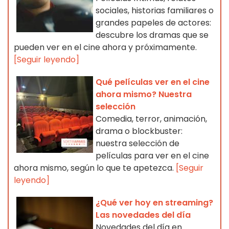
sociales, historias familiares o
grandes papeles de actores:
descubre los dramas que se
pueden ver en el cine ahora y próximamente.
[Seguir leyendo]
Qué películas ver en el cine
ahora mismo? Nuestra
selección
Comedia, terror, animación,
drama o blockbuster:
nuestra selección de
películas para ver en el cine
ahora mismo, según lo que te apetezca.
[Seguir
leyendo]
¿Qué ver hoy en streaming?
Las novedades del día
Novedades del día en