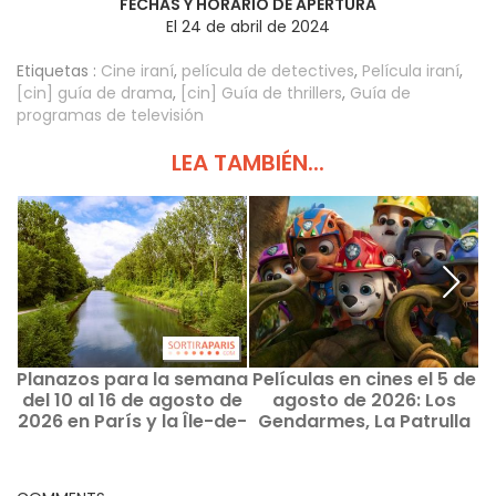
FECHAS Y HORARIO DE APERTURA
El 24 de abril de 2024
Etiquetas :
Cine iraní
,
película de detectives
,
Película iraní
,
[cin] guía de drama
,
[cin] Guía de thrillers
,
Guía de
programas de televisión
LEA TAMBIÉN...
Planazos para la semana
Películas en cines el 5 de
L
del 10 al 16 de agosto de
agosto de 2026: Los
p
2026 en París y la Île-de-
Gendarmes, La Patrulla
7
France
Canina y Kyma