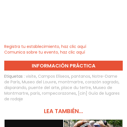
Registra tu establecimiento, haz clic aquí
Comunica sobre tu evento, haz clic aquí
INFORMACIÓN PRÁCTICA
Etiquetas :
visite
,
Campos Elíseos
,
pantanos
,
Notre-Dame
de París
,
Museo del Louvre
,
montmartre
,
corazón sagrado
,
disparando
,
puente del arte
,
place du tertre
,
Museo de
Montmartre
,
parís
,
rompecorazones
,
[cin] Guía de lugares
de rodaje
LEA TAMBIÉN...