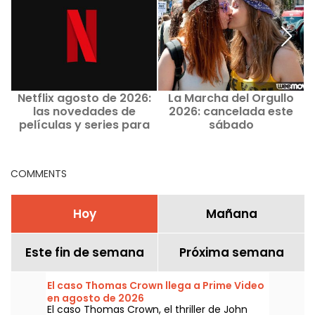
Netflix agosto de 2026:
La Marcha del Orgullo
las novedades de
2026: cancelada este
películas y series para
sábado
p
ver este mes
COMMENTS
Hoy
Mañana
Este fin de semana
Próxima semana
El caso Thomas Crown llega a Prime Video
en agosto de 2026
El caso Thomas Crown, el thriller de John