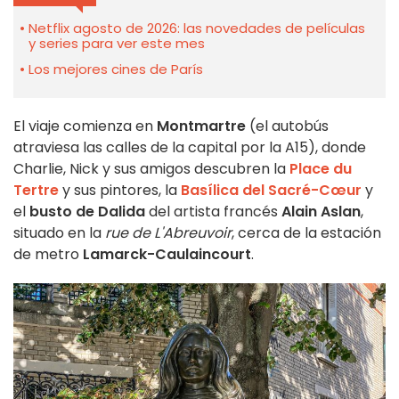
Netflix agosto de 2026: las novedades de películas
y series para ver este mes
Los mejores cines de París
El viaje comienza en
Montmartre
(el autobús
atraviesa las calles de la capital por la A15), donde
Charlie, Nick y sus amigos descubren la
Place du
Tertre
y sus pintores, la
Basílica del Sacré-Cœur
y
el
busto de Dalida
del artista francés
Alain Aslan
,
situado en la
rue de L'Abreuvoir
, cerca de la estación
de metro
Lamarck-Caulaincourt
.