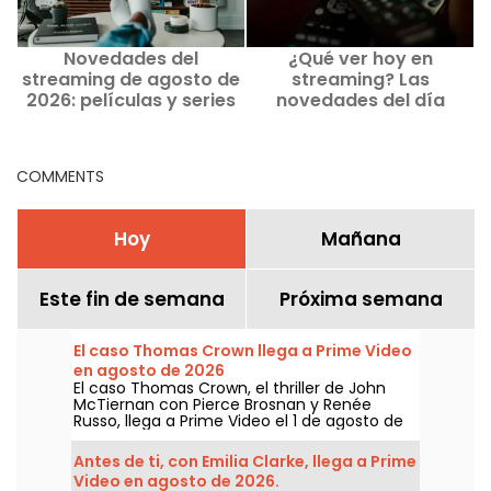
Novedades del
¿Qué ver hoy en
streaming de agosto de
streaming? Las
t
2026: películas y series
novedades del día
para ver en Netflix,
Disney+ y Prime Video
COMMENTS
Hoy
Mañana
Este fin de semana
Próxima semana
El caso Thomas Crown llega a Prime Video
en agosto de 2026
El caso Thomas Crown, el thriller de John
McTiernan con Pierce Brosnan y Renée
Russo, llega a Prime Video el 1 de agosto de
2026.
Antes de ti, con Emilia Clarke, llega a Prime
Video en agosto de 2026.