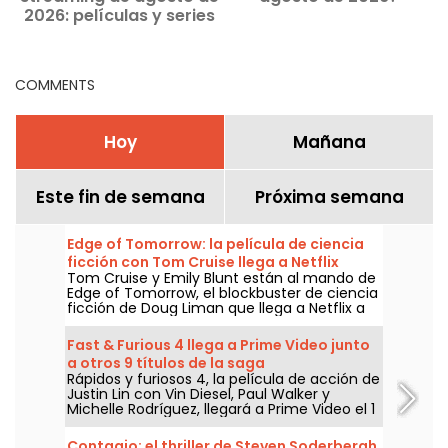
2026: películas y series
para ver en Netflix,
Disney+ y Prime Video
COMMENTS
Hoy
Mañana
Este fin de semana
Próxima semana
Edge of Tomorrow: la película de ciencia
ficción con Tom Cruise llega a Netflix
Tom Cruise y Emily Blunt están al mando de
Edge of Tomorrow, el blockbuster de ciencia
ficción de Doug Liman que llega a Netflix a
partir del 6 de agosto de 2026.
Fast & Furious 4 llega a Prime Video junto
a otros 9 títulos de la saga
Rápidos y furiosos 4, la película de acción de
Justin Lin con Vin Diesel, Paul Walker y
Michelle Rodríguez, llegará a Prime Video el 1
de agosto de 2026, junto a varios capítulos
de la saga.
Contagio: el thriller de Steven Soderbergh