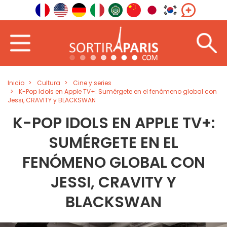
Inicio
Cultura
Cine y series
K-Pop Idols en Apple TV+: Sumérgete en el fenómeno global con
Jessi, CRAVITY y BLACKSWAN
K-POP IDOLS EN APPLE TV+:
SUMÉRGETE EN EL
FENÓMENO GLOBAL CON
JESSI, CRAVITY Y
BLACKSWAN