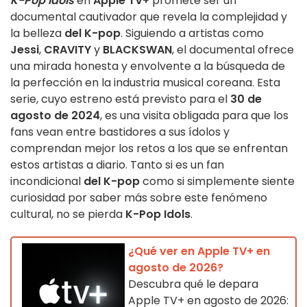
K-Pop Idols
en
Apple TV+
promete ser un
documental cautivador que revela la complejidad y
la belleza
del K-pop
. Siguiendo a artistas como
Jessi
,
CRAVITY
y
BLACKSWAN
, el documental ofrece
una mirada honesta y envolvente a la búsqueda de
la perfección en la industria musical coreana. Esta
serie, cuyo estreno está previsto para el
30 de
agosto de 2024
, es una visita obligada para que los
fans vean entre bastidores a sus ídolos y
comprendan mejor los retos a los que se enfrentan
estos artistas a diario. Tanto si es un fan
incondicional
del K-pop
como si simplemente siente
curiosidad por saber más sobre este fenómeno
cultural, no se pierda
K-Pop Idols
.
¿Qué ver en Apple TV+ en
agosto de 2026?
Descubra qué le depara
Apple TV+ en agosto de 2026: