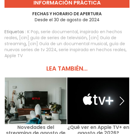
INFORMACIÓN PRÁCTICA
FECHAS Y HORARIO DE APERTURA
Desde el 30 de agosto de 2024
Etiquetas :
K Pop
,
serie documental
,
inspirado en hechos
reales
,
[cin] guía de series de televisión
,
[cin] Guía de
streaming
,
[cin] Guía de un documental musical
,
guía de
nuevas series de tv 2024
,
serie inspirada en hechos reales
,
Apple TV
LEA TAMBIÉN...
Novedades del
¿Qué ver en Apple TV+ en
streaming de agosto de
agosto de 2026?