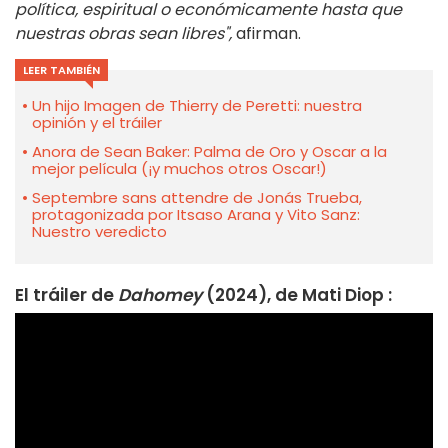
política, espiritual o económicamente hasta que
nuestras obras sean libres",
afirman.
LEER TAMBIÉN
Un hijo Imagen de Thierry de Peretti: nuestra
opinión y el tráiler
Anora de Sean Baker: Palma de Oro y Oscar a la
mejor película (¡y muchos otros Oscar!)
Septembre sans attendre de Jonás Trueba,
protagonizada por Itsaso Arana y Vito Sanz:
Nuestro veredicto
El tráiler de
Dahomey
(2024), de Mati Diop :