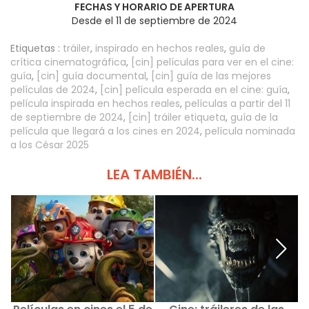
FECHAS Y HORARIO DE APERTURA
Desde el 11 de septiembre de 2024
Etiquetas :
tráiler
,
inspirado en hechos reales
,
guía de
crítica cinematográfica
,
[cin] películas para ver en el cine:
guía
,
[cin] guía documental
,
[cin] guía de las mejores
películas de 2024
,
[cin] película esperada en el cine: guía
,
película inspirada en hechos reales
,
películas a partir del 11
de septiembre de 2024
,
[cin] tráiler etiqueta
,
guía de la
película que llegará a los cines en 2024
,
película nominada
a los César 2025
LEA TAMBIÉN...