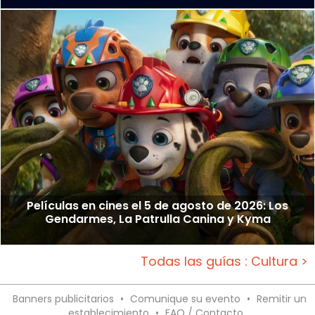
Películas en cines el 5 de agosto de 2026: Los
Gendarmes, La Patrulla Canina y Kyma
Todas las guías : Cultura >
Banners publicitarios
•
Comunique su evento
•
Remitir un
establecimiento
•
FAQ / Contacto