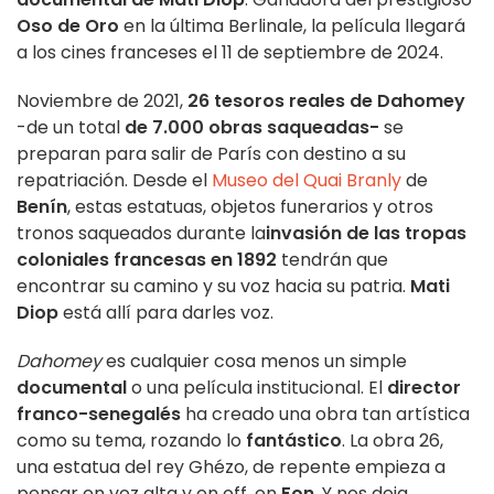
Oso de Oro
en la última Berlinale, la película llegará
a los cines franceses el 11 de septiembre de 2024.
Noviembre de 2021,
26 tesoros reales de Dahomey
-de un total
de 7.000 obras saqueadas-
se
preparan para salir de París con destino a su
repatriación. Desde el
Museo del Quai Branly
de
Benín
, estas estatuas, objetos funerarios y otros
tronos saqueados durante la
invasión de las tropas
coloniales francesas en 1892
tendrán que
encontrar su camino y su voz hacia su patria.
Mati
Diop
está allí para darles voz.
Dahomey
es cualquier cosa menos un simple
documental
o una película institucional. El
director
franco-senegalés
ha creado una obra tan artística
como su tema, rozando lo
fantástico
. La obra 26,
una estatua del rey Ghézo, de repente empieza a
pensar en voz alta y en off, en
Fon
. Y nos deja