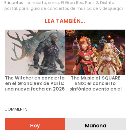
Etiquetas :
concierto
,
sonic
,
El Gran Rex
,
París 2
,
Distrito
postal
,
parís
,
guía de conciertos de música de videojuegos
LEA TAMBIÉN...
The Witcher en concierto
The Music of SQUARE
C
en el Grand Rex de París:
ENIX: el concierto
v
una nueva fecha en 2026
sinfónico evento en el
P
Zénith de Paris La Villette.
COMMENTS
Hoy
Mañana