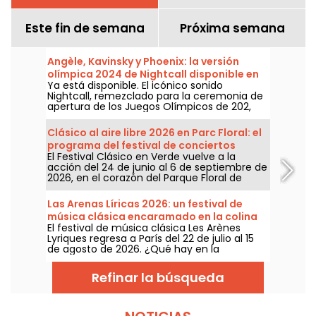
Este fin de semana
Próxima semana
Angèle, Kavinsky y Phoenix: la versión
olímpica 2024 de Nightcall disponible en
Ya está disponible. El icónico sonido
todas las plataformas
Nightcall, remezclado para la ceremonia de
apertura de los Juegos Olímpicos de 202,
está por fin disponible en todas las
plataformas. Una versión de Angèle, Phœnix
Clásico al aire libre 2026 en Parc Floral: el
y Kavinsky ya había causado revuelo antes
programa del festival de conciertos
de su lanzamiento oficial.
El Festival Clásico en Verde vuelve a la
gratuitos
acción del 24 de junio al 6 de septiembre de
2026, en el corazón del Parque Floral de
París. Una vez más, Classique au Vert invita a
melómanos y a principiantes a disfrutar de
Las Arenas Líricas 2026: un festival de
un buen ritmo y de un buen tiempo junto a
música clásica encaramado en la colina
artistas ya consagrados y en ascenso.
El festival de música clásica Les Arènes
de Montmartre
Lyriques regresa a París del 22 de julio al 15
de agosto de 2026. ¿Qué hay en la
programación? Nada menos que 16
conciertos en las Arènes de Montmartre, un
Refinar la búsqueda
marco idílico para escuchar los grandes
clásicos.