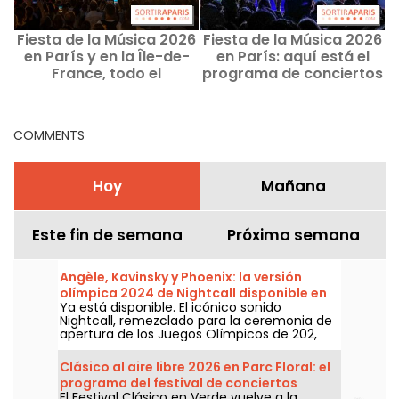
Fiesta de la Música 2026
Fiesta de la Música 2026
F
en París y en la Île-de-
en París: aquí está el
France, todo el
programa de conciertos
programa de conciertos
por distritos
i
y buenos planes
COMMENTS
Hoy
Mañana
Este fin de semana
Próxima semana
Angèle, Kavinsky y Phoenix: la versión
olímpica 2024 de Nightcall disponible en
Ya está disponible. El icónico sonido
todas las plataformas
Nightcall, remezclado para la ceremonia de
apertura de los Juegos Olímpicos de 202,
está por fin disponible en todas las
plataformas. Una versión de Angèle, Phœnix
Clásico al aire libre 2026 en Parc Floral: el
y Kavinsky ya había causado revuelo antes
programa del festival de conciertos
de su lanzamiento oficial.
El Festival Clásico en Verde vuelve a la
gratuitos