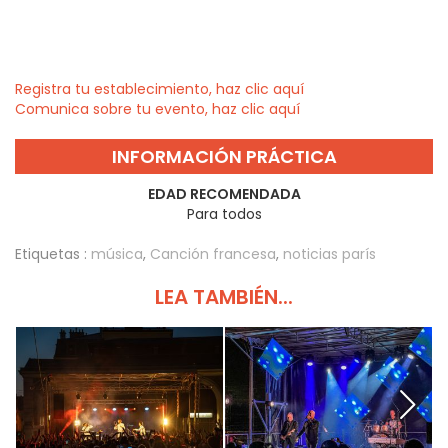
Registra tu establecimiento, haz clic aquí
Comunica sobre tu evento, haz clic aquí
INFORMACIÓN PRÁCTICA
EDAD RECOMENDADA
Para todos
Etiquetas :
música
,
Canción francesa
,
noticias parís
LEA TAMBIÉN...