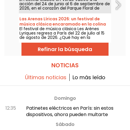
acción del 24 de junio al 6 de septiembre de
2026, en el corazón del Parque Floral de
París. Una vez más, Classique au Vert invita a
melómanos y a principiantes a disfrutar de
Las Arenas Líricas 2026: un festival de
un buen ritmo y de un buen tiempo junto a
música clásica encaramado en la colina
artistas ya consagrados y en ascenso.
El festival de música clásica Les Arènes
de Montmartre
Lyriques regresa a París del 22 de julio al 15
de agosto de 2026. ¿Qué hay en la
programación? Nada menos que 16
conciertos en las Arènes de Montmartre, un
Refinar la búsqueda
marco idílico para escuchar los grandes
clásicos.
NOTICIAS
Últimas noticias
Lo más leído
Domingo
12:35
Patinetes eléctricos en París: sin estos
dispositivos, ahora pueden multarte
Sábado