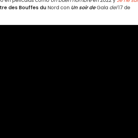
do en películas como
Un buen hombre
en 2022 y
Je ne sui
tre des Bouffes du
Nord con
Un soir de
Gala
del
17 de