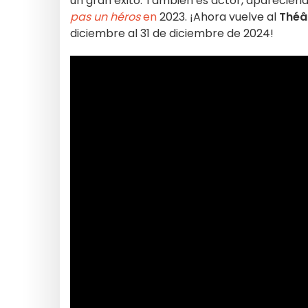
un gran éxito. También es actor, aparecien
pas un héros
en
2023. ¡Ahora vuelve al
Théâ
diciembre al 31 de diciembre de 2024!