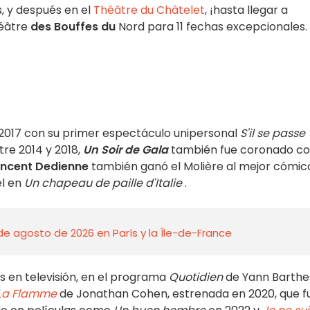
s, y después en el
Théâtre du Châtelet
, ¡hasta llegar a
héâtre
des Bouffes du
Nord para 11 fechas excepcionales.
2017 con su primer espectáculo unipersonal
S'il se passe
re 2014 y 2018,
Un Soir de Gala
también fue coronado c
incent Dedienne
también ganó el Molière al mejor cómic
el en
Un chapeau de paille d'Italie
.
de agosto de 2026 en París y la Île-de-France
s en televisión, en el programa
Quotidien
de Yann Barthe
La Flamme
de Jonathan Cohen, estrenada en 2020, que f