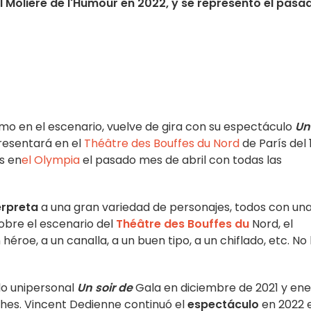
l Molière de l'Humour en 2022, y se representó el pasa
o en el escenario, vuelve de gira con su espectáculo
Un
resentará en el
Théâtre des Bouffes du Nord
de París del 
s en
el Olympia
el pasado mes de abril con todas las
erpreta
a una gran variedad de personajes, todos con un
obre el escenario del
Théâtre des Bouffes du
Nord, el
 héroe, a un canalla, a un buen tipo, a un chiflado, etc. No 
lo unipersonal
Un soir de
Gala en diciembre de 2021 y en
hes. Vincent Dedienne continuó el
espectáculo
en 2022 