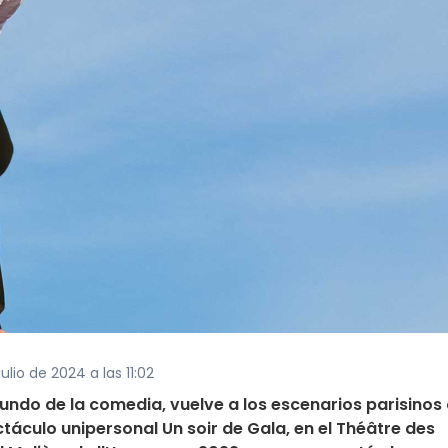
ulio de 2024 a las 11:02
ndo de la comedia, vuelve a los escenarios parisinos 
táculo unipersonal Un soir de Gala, en el Théâtre des