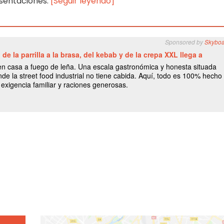
esentaciones.
[Seguir leyendo]