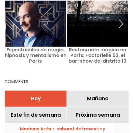
Espectáculos de magia,
Restaurante mágico en
hipnosis y mentalismo en
París: Factorielle 52, el
s
París
bar-show del distrito 13
e
COMMENTS
Hoy
Mañana
Este fin de semana
Próxima semana
Madame Arthur: cabaret de travestis y