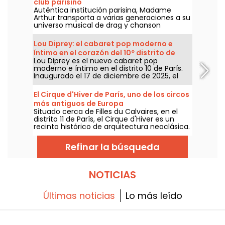
club parisino
Auténtica institución parisina, Madame
Arthur transporta a varias generaciones a su
universo musical de drag y chanson
francesa.
Lou Diprey: el cabaret pop moderno e
íntimo en el corazón del 10º distrito de
Lou Diprey es el nuevo cabaret pop
París
moderno e íntimo en el distrito 10 de París.
Inaugurado el 17 de diciembre de 2025, el
local ofrece cenas bistronómicas,
espectáculos coreografiados y afters
El Cirque d'Hiver de París, uno de los circos
festivos, todo en un ambiente íntimo y de
más antiguos de Europa
iluminación suave, pensado para una
Situado cerca de Filles du Calvaires, en el
experiencia nocturna contemporánea.
distrito 11 de París, el Cirque d'Hiver es un
¿Listos para vivir algo diferente y fuera de lo
recinto histórico de arquitectura neoclásica.
común?
Uno de los circos permanentes más
antiguos de Europa, sigue mostrando las
Refinar la búsqueda
artes circenses para deleite de las familias.
NOTICIAS
Últimas noticias
Lo más leído