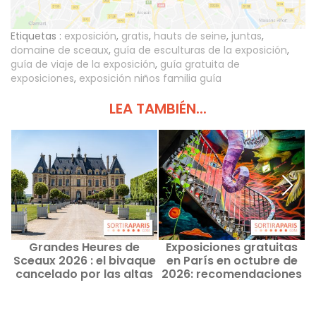
Etiquetas :
exposición
,
gratis
,
hauts de seine
,
juntas
,
domaine de sceaux
,
guía de esculturas de la exposición
,
guía de viaje de la exposición
,
guía gratuita de
exposiciones
,
exposición niños familia guía
LEA TAMBIÉN...
Grandes Heures de
Exposiciones gratuitas
Sceaux 2026 : el bivaque
en París en octubre de
cancelado por las altas
2026: recomendaciones
temperaturas
para los amantes del
arte