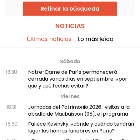
"Le Souffle". La muestra se podrá visitar del
10 de julio al 29 de septiembre de 2026 para
Refinar la búsqueda
admirar esta instalación suspendida a 7
metros sobre la nave central de la iglesia.
NOTICIAS
Últimas noticias
Lo más leído
Sábado
13:30
Notre-Dame de París permanecerá
cerrada varios días en septiembre: ¿por
qué y qué fechas evitar?
Viernes
18:31
Jornadas del Patrimonio 2026 : visitas a la
abadía de Maubuisson (95), el programa
15:30
Fallece Kavinsky: ¿dónde y cuándo tendrán
lugar las honras fúnebres en París?