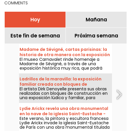
COMMENTS
Hoy
Mañana
Este fin de semana
Próxima semana
Madame de Sévigné, cartas parisinas: la
historia de otra manera con la exposición
El museo Carnavalet rinde homenaje a
del museo Carnavalet
Madame de Sévigné, a través de una
exposición histórica muy rica, que podrá
visitarse del 15 de abril al 23 de agosto de
2026.
Ladrillos de la maravilla: la exposición
familiar creada con bloques de
El artista Dirk Denoyelle presenta sus obras
construcción, ampliada en París
realizadas con bloques de construcción en
una exposición lúdica y familiar, para
recorrer del 23 de mayo al 6 de septiembre
de 2026 en el Espacio Champerret de París.
Lydie Arickx revela una obra monumental
en la nave de la iglesia Saint-Eustache -
Este verano, la pintora y escultora francesa
nuestras fotos
Lydie Arickx invade la iglesia Saint-Eustache
de París con una obra monumental titulada