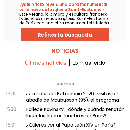
de 2026 en el Espacio Champerret de París.
Lydie Arickx revela una obra monumental
en la nave de la iglesia Saint-Eustache -
Este verano, la pintora y escultora francesa
nuestras fotos
Lydie Arickx invade la iglesia Saint-Eustache
de París con una obra monumental titulada
"Le Souffle". La muestra se podrá visitar del
10 de julio al 29 de septiembre de 2026 para
Refinar la búsqueda
admirar esta instalación suspendida a 7
metros sobre la nave central de la iglesia.
NOTICIAS
Últimas noticias
Lo más leído
Viernes
18:31
Jornadas del Patrimonio 2026 : visitas a la
abadía de Maubuisson (95), el programa
15:30
Fallece Kavinsky: ¿dónde y cuándo tendrán
lugar las honras fúnebres en París?
15:01
¿Quieres ver al Papa León XIV en París?