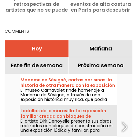
retrospectivas de
eventos de alta costura
c
artistas que no se puede
en París para descubrir
perder
sin demora
COMMENTS
Hoy
Mañana
Este fin de semana
Próxima semana
Madame de Sévigné, cartas parisinas: la
historia de otra manera con la exposición
El museo Carnavalet rinde homenaje a
del museo Carnavalet
Madame de Sévigné, a través de una
exposición histórica muy rica, que podrá
visitarse del 15 de abril al 23 de agosto de
2026.
Ladrillos de la maravilla: la exposición
familiar creada con bloques de
El artista Dirk Denoyelle presenta sus obras
construcción, ampliada en París
realizadas con bloques de construcción en
una exposición lúdica y familiar, para
recorrer del 23 de mayo al 6 de septiembre