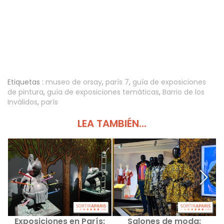
Etiquetas :
museo de orsay
,
parís 7
,
guía de exposiciones
de pintura
,
guía de exposiciones temáticas
,
Barrio de los
Inválidos
,
parís
LEA TAMBIÉN...
Exposiciones en París:
Salones de moda: