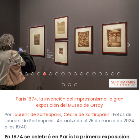
<
>
París 1874, la invención del Impresionismo: la gran
exposición del Museo de Orsay
Por
Laurent de Sortiraparis
,
Cécile de Sortiraparis
· Fotos de
Laurent de Sortiraparis · Actualizado el 25 de marzo de 2024
a las 19:40
En 1874 se celebró en París la primera exposición