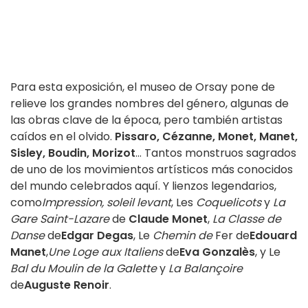
Para esta exposición, el museo de Orsay pone de
relieve los grandes nombres del género, algunas de
las obras clave de la época, pero también artistas
caídos en el olvido.
Pissaro, Cézanne, Monet, Manet,
Sisley, Boudin, Morizot
... Tantos monstruos sagrados
de uno de los movimientos artísticos más conocidos
del mundo celebrados aquí. Y lienzos legendarios,
como
Impression, soleil levant
, Les
Coquelicots
y
La
Gare Saint-Lazare
de
Claude Monet
,
La Classe de
Danse
de
Edgar Degas
, Le
Chemin de
Fer de
Edouard
Manet
,
Une Loge aux Italiens
de
Eva Gonzalès
, y Le
Bal du Moulin de la Galette
y
La Balançoire
de
Auguste Renoir
.