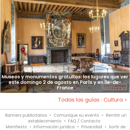
Museos y monumentos gratuitos: los lugares que ver
este domingo 2 de agosto en París y en Île-de-
France
Todas las guías : Cultura >
Banners publicitarios
•
Comunique su evento
•
Remitir un
establecimiento
•
FAQ / Contacto
Manifiesto
•
Información jurídica
•
Privacidad
•
Sortir de