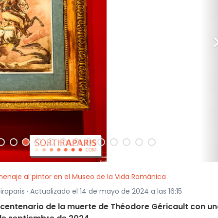
menaje al pintor en el Museo de la Vida Románica
iraparis · Actualizado el 14 de mayo de 2024 a las 16:15
bicentenario de la muerte de Théodore Géricault con u