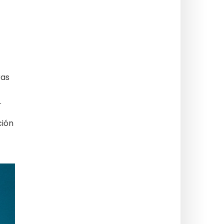
ras
.
ción