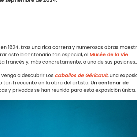
 de septiembre de 2024.
en 1824, tras una rica carrera y numerosas obras maest
r este bicentenario tan especial, el
Musée de la Vie
sta francés y, más concretamente, a una de sus pasiones..
, venga a descubrir Los
caballos de Géricault
, una exposi
 tan frecuente en la obra del artista.
Un centenar de
s y privadas se han reunido para esta exposición única.