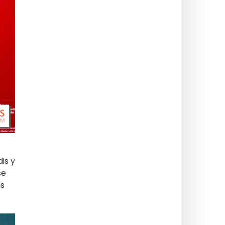
dis y
se
as