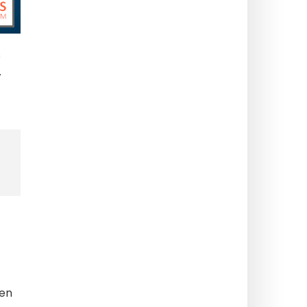
s
.
 en