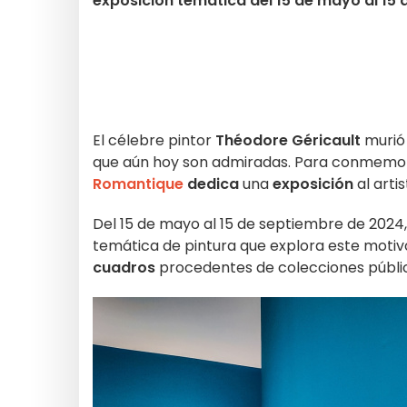
exposición temática del 15 de mayo al 15
El célebre pintor
Théodore Géricault
murió 
que aún hoy son admiradas. Para conmemora
Romantique
dedica
una
exposición
al arti
Del 15 de mayo al 15 de septiembre de 2024
temática de pintura que explora este motivo
cuadros
procedentes de colecciones pública